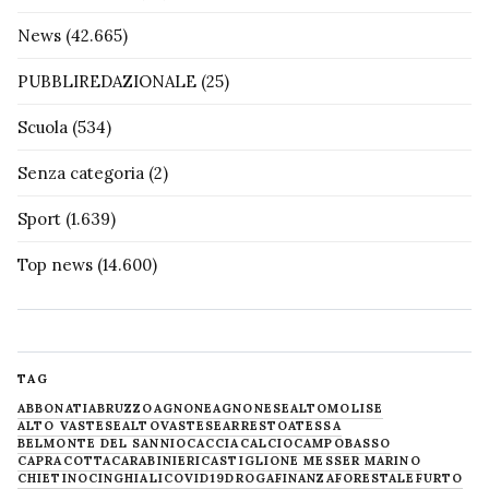
News
(42.665)
PUBBLIREDAZIONALE
(25)
Scuola
(534)
Senza categoria
(2)
Sport
(1.639)
Top news
(14.600)
TAG
ABBONATI
ABRUZZO
AGNONE
AGNONESE
ALTOMOLISE
ALTO VASTESE
ALTOVASTESE
ARRESTO
ATESSA
BELMONTE DEL SANNIO
CACCIA
CALCIO
CAMPOBASSO
CAPRACOTTA
CARABINIERI
CASTIGLIONE MESSER MARINO
CHIETINO
CINGHIALI
COVID19
DROGA
FINANZA
FORESTALE
FURTO