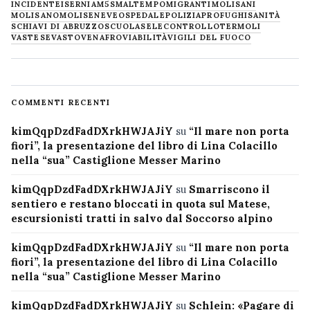
INCIDENTE
ISERNIA
M5S
MALTEMPO
MIGRANTI
MOLISANI
MOLISANO
MOLISE
NEVE
OSPEDALE
POLIZIA
PROFUGHI
SANITÀ
SCHIAVI DI ABRUZZO
SCUOLA
SELECONTROLLO
TERMOLI
VASTESE
VASTO
VENAFRO
VIABILITÀ
VIGILI DEL FUOCO
COMMENTI RECENTI
kimQqpDzdFadDXrkHWJAJiY
su
“Il mare non porta
fiori”, la presentazione del libro di Lina Colacillo
nella “sua” Castiglione Messer Marino
kimQqpDzdFadDXrkHWJAJiY
su
Smarriscono il
sentiero e restano bloccati in quota sul Matese,
escursionisti tratti in salvo dal Soccorso alpino
kimQqpDzdFadDXrkHWJAJiY
su
“Il mare non porta
fiori”, la presentazione del libro di Lina Colacillo
nella “sua” Castiglione Messer Marino
kimQqpDzdFadDXrkHWJAJiY
su
Schlein: «Pagare di