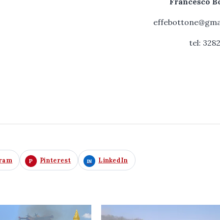
Francesco B
effebottone@gma
tel: 328
gram
Pinterest
LinkedIn