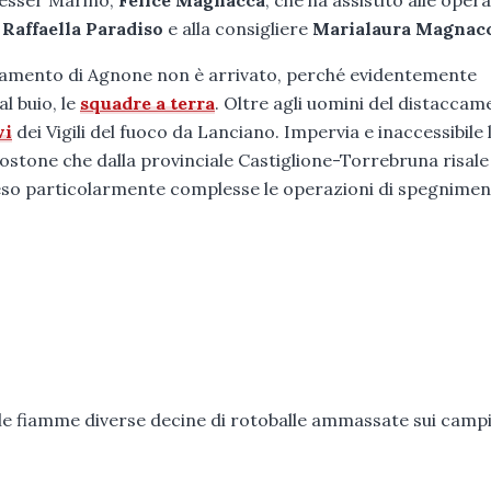
 Messer Marino,
Felice Magnacca
, che ha assistito alle oper
o
Raffaella Paradiso
e alla consigliere
Marialaura Magnac
accamento di Agnone non è arrivato, perché evidentemente
l buio, le
squadre a terra
. Oltre agli uomini del distacca
vi
dei Vigili del fuoco da Lanciano. Impervia e inaccessibile 
costone che dalla provinciale Castiglione-Torrebruna risale 
a reso particolarmente complesse le operazioni di spegnimen
alle fiamme diverse decine di rotoballe ammassate sui campi