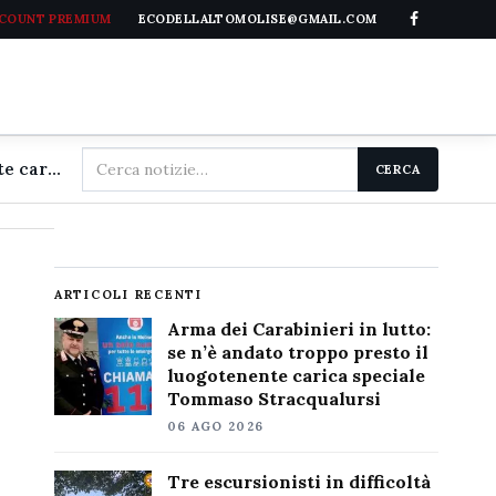
CCOUNT PREMIUM
ECODELLALTOMOLISE@GMAIL.COM
Cerca
Arma dei Carabinieri in lutto: se n'è andato troppo presto il luogotenente carica speciale Tommaso Stracqualursi
CERCA
nel
sito
ARTICOLI RECENTI
Arma dei Carabinieri in lutto:
se n’è andato troppo presto il
luogotenente carica speciale
Tommaso Stracqualursi
06 AGO 2026
Tre escursionisti in difficoltà