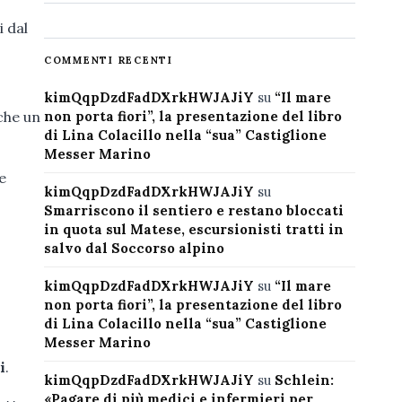
i dal
COMMENTI RECENTI
kimQqpDzdFadDXrkHWJAJiY
su
“Il mare
non porta fiori”, la presentazione del libro
nche un
di Lina Colacillo nella “sua” Castiglione
Messer Marino
e
kimQqpDzdFadDXrkHWJAJiY
su
Smarriscono il sentiero e restano bloccati
in quota sul Matese, escursionisti tratti in
salvo dal Soccorso alpino
kimQqpDzdFadDXrkHWJAJiY
su
“Il mare
non porta fiori”, la presentazione del libro
di Lina Colacillo nella “sua” Castiglione
Messer Marino
i
.
kimQqpDzdFadDXrkHWJAJiY
su
Schlein:
«Pagare di più medici e infermieri per