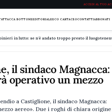
ACCEDI AL TUO A
L'ATTACCA BOTTONE
EDITORIALE
ECO CARTACEO
CONTATTI
ABBONATI
ne, il sindaco Magnacca:
rà operativo un mezzo
io a Castiglione, il sindaco Magnacca:
ezzo aereo». Due i roghi di chiara origine