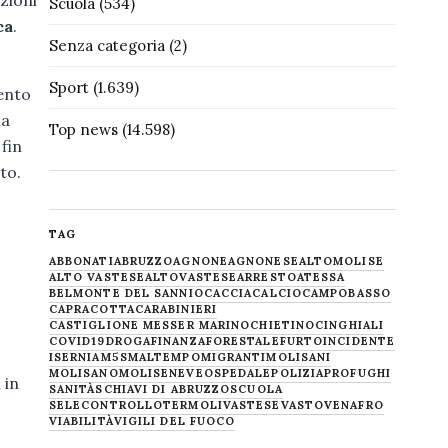
azioni
Scuola
(534)
ca
.
Senza categoria
(2)
Sport
(1.639)
mento
la
Top news
(14.598)
fin
to.
TAG
ABBONATI
ABRUZZO
AGNONE
AGNONESE
ALTOMOLISE
ALTO VASTESE
ALTOVASTESE
ARRESTO
ATESSA
BELMONTE DEL SANNIO
CACCIA
CALCIO
CAMPOBASSO
CAPRACOTTA
CARABINIERI
CASTIGLIONE MESSER MARINO
CHIETINO
CINGHIALI
COVID19
DROGA
FINANZA
FORESTALE
FURTO
INCIDENTE
ISERNIA
M5S
MALTEMPO
MIGRANTI
MOLISANI
MOLISANO
MOLISE
NEVE
OSPEDALE
POLIZIA
PROFUGHI
 in
SANITÀ
SCHIAVI DI ABRUZZO
SCUOLA
SELECONTROLLO
TERMOLI
VASTESE
VASTO
VENAFRO
VIABILITÀ
VIGILI DEL FUOCO