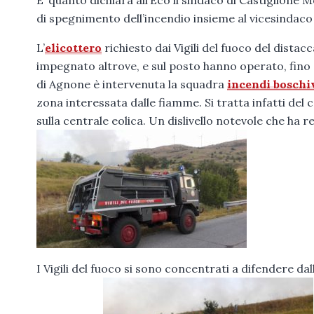
E’ quanto dichiara all’Eco il sindaco di Castiglione
di spegnimento dell’incendio insieme al vicesindac
L’
elicottero
richiesto dai Vigili del fuoco del dist
impegnato altrove, e sul posto hanno operato, fino a
di Agnone è intervenuta la squadra
incendi boschi
zona interessata dalle fiamme. Si tratta infatti del 
sulla centrale eolica. Un dislivello notevole che h
I Vigili del fuoco si sono concentrati a difendere d