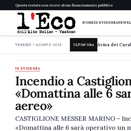
Questa testata non riceve alcun finanziamento pubblico
HOME
IN EVIDENZA
NEWS
VENERDÌ 7 AGOSTO 2026
ULTIM'ORA
IN EVIDENZA
Incendio a Castiglio
«Domattina alle 6 sa
aereo»
CASTIGLIONE MESSER MARINO - Incend
«Domattina alle 6 sarà operativo un m