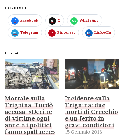
CONDIVIDI:
Facebook
X
WhatsApp
Telegram
Pinterest
LinkedIn
Correlati
Mortale sulla
Incidente sulla
Trignina, Turdò
Trignina: due
accusa: «Decine
morti di Crecchio
di vittime ogni
e un ferito in
anno e i politici
gravi condizioni
fanno spallucce»
15 Gennaio 2018