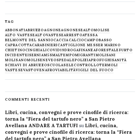
TAG
ABBONATI
ABRUZZO
AGNONE
AGNONESE
ALTOMOLISE
ALTO VASTESE
ALTOVASTESE
ARRESTO
ATESSA
BELMONTE DEL SANNIO
CACCIA
CALCIO
CAMPOBASSO
CAPRACOTTA
CARABINIERI
CASTIGLIONE MESSER MARINO
CHIETINO
CINGHIALI
COVID19
DROGA
FINANZA
FORESTALE
FURTO
INCIDENTE
ISERNIA
M5S
MALTEMPO
MIGRANTI
MOLISANI
MOLISANO
MOLISE
NEVE
OSPEDALE
POLIZIA
PROFUGHI
SANITÀ
SCHIAVI DI ABRUZZO
SCUOLA
SELECONTROLLO
TERMOLI
VASTESE
VASTO
VENAFRO
VIABILITÀ
VIGILI DEL FUOCO
COMMENTI RECENTI
Libri, cucina, convegni e prove cinofile di ricerca:
torna la “Fiera del tartufo nero” a San Pietro
Avellana ANDARE A TARTUFI
su
Libri, cucina,
convegni e prove cinofile di ricerca: torna la “Fiera
del tartufo nero” a San Pietro Avellana