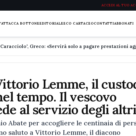
ACCEDI AL TUO A
L'ATTACCA BOTTONE
EDITORIALE
ECO CARTACEO
CONTATTI
ABBONATI
Vittorio Lemme, il custo
nel tempo. Il vescovo
e al servizio degli altri
io Abate per accogliere le centinaia di per
mo saluto a Vittorio Lemme, il diacono