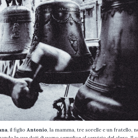
ana
, il figlio
Antonio
, la mamma, tre sorelle e un fratello, 
do le sue doti di uomo semplice al servizio del clero. Il s