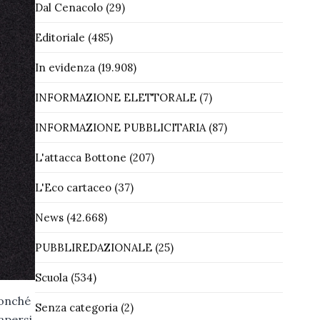
Dal Cenacolo
(29)
Editoriale
(485)
In evidenza
(19.908)
INFORMAZIONE ELETTORALE
(7)
INFORMAZIONE PUBBLICITARIA
(87)
L'attacca Bottone
(207)
L'Eco cartaceo
(37)
News
(42.668)
PUBBLIREDAZIONALE
(25)
Scuola
(534)
nonché
Senza categoria
(2)
apersi