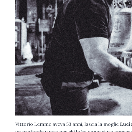
Vittorio Lemme aveva 53 anni, lascia la moglie
Luci
un profondo vuoto per chi lo ha conosciuto apprezzan