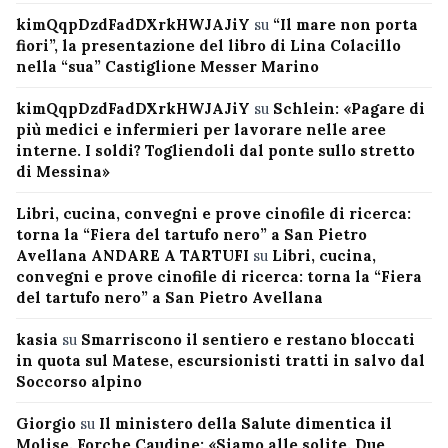
kimQqpDzdFadDXrkHWJAJiY
su
“Il mare non porta
fiori”, la presentazione del libro di Lina Colacillo
nella “sua” Castiglione Messer Marino
kimQqpDzdFadDXrkHWJAJiY
su
Schlein: «Pagare di
più medici e infermieri per lavorare nelle aree
interne. I soldi? Togliendoli dal ponte sullo stretto
di Messina»
Libri, cucina, convegni e prove cinofile di ricerca:
torna la “Fiera del tartufo nero” a San Pietro
Avellana ANDARE A TARTUFI
su
Libri, cucina,
convegni e prove cinofile di ricerca: torna la “Fiera
del tartufo nero” a San Pietro Avellana
kasia
su
Smarriscono il sentiero e restano bloccati
in quota sul Matese, escursionisti tratti in salvo dal
Soccorso alpino
Giorgio
su
Il ministero della Salute dimentica il
Molise, Forche Caudine: «Siamo alle solite. Due