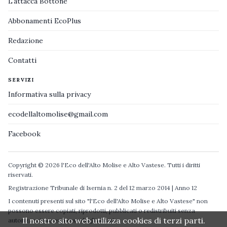
L'attacca Bottone
Abbonamenti EcoPlus
Redazione
Contatti
SERVIZI
Informativa sulla privacy
ecodellaltomolise@gmail.com
Facebook
Copyright © 2026 l'Eco dell'Alto Molise e Alto Vastese. Tutti i diritti
riservati.
Registrazione Tribunale di Isernia n. 2 del 12 marzo 2014 | Anno 12
I contenuti presenti sul sito "l'Eco dell'Alto Molise e Alto Vastese" non
possono essere copiati, riprodotti, pubblicati o redistribuiti senza
Il nostro sito web utilizza cookies di terzi parti.
autorizzazione espressa degli autori.