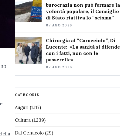
burocrazia non può fermare la
volontà popolare, il Consiglio
di Stato riattiva lo “scisma”
07 AGO 2026
Chirurgia al “Caracciolo”, Di
Lucente: «La sanità si difende
con i fatti, non con le
passerelle»
,30
07 AGO 2026
CATEGORIE
el
Auguri
(1.117)
Cultura
(1.239)
Dal Cenacolo
(29)
della