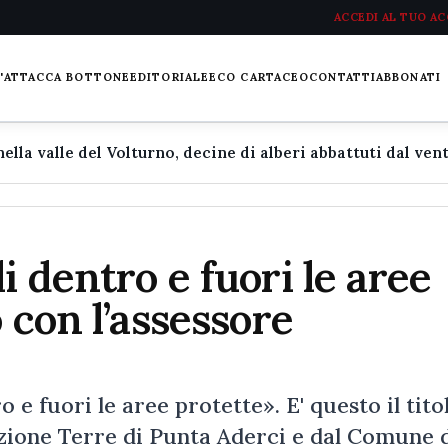
ACCEDI AL TUO A
L'ATTACCA BOTTONE
EDITORIALE
ECO CARTACEO
CONTATTI
ABBONATI
 dentro e fuori le aree
 con l’assessore
e fuori le aree protette». E' questo il tito
zione Terre di Punta Aderci e dal Comune 