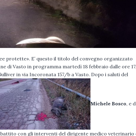
ee protette». E’ questo il titolo del convegno organizzato
e di Vasto in programma martedì 18 febbraio dalle ore 17
ulliver in via Incoronata 157/b a Vasto. Dopo i saluti del
Michele Bosco
, e d
dibattito con gli interventi del dirigente medico veterinario 