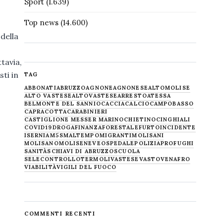
Sport
(1.639)
Top news
(14.600)
della
tavia,
ti in
TAG
ABBONATI
ABRUZZO
AGNONE
AGNONESE
ALTOMOLISE
ALTO VASTESE
ALTOVASTESE
ARRESTO
ATESSA
BELMONTE DEL SANNIO
CACCIA
CALCIO
CAMPOBASSO
CAPRACOTTA
CARABINIERI
CASTIGLIONE MESSER MARINO
CHIETINO
CINGHIALI
COVID19
DROGA
FINANZA
FORESTALE
FURTO
INCIDENTE
ISERNIA
M5S
MALTEMPO
MIGRANTI
MOLISANI
MOLISANO
MOLISE
NEVE
OSPEDALE
POLIZIA
PROFUGHI
SANITÀ
SCHIAVI DI ABRUZZO
SCUOLA
SELECONTROLLO
TERMOLI
VASTESE
VASTO
VENAFRO
VIABILITÀ
VIGILI DEL FUOCO
COMMENTI RECENTI