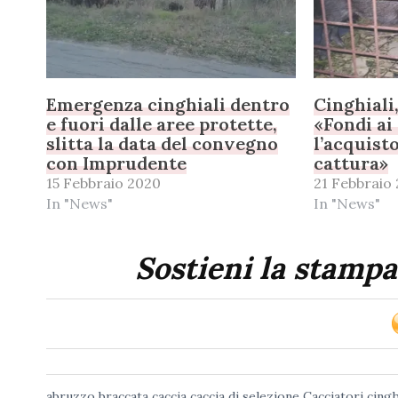
Emergenza cinghiali dentro
Cinghiali
e fuori dalle aree protette,
«Fondi ai
slitta la data del convegno
l’acquisto
con Imprudente
cattura»
15 Febbraio 2020
21 Febbraio
In "News"
In "News"
Sostieni la stampa
abruzzo
braccata
caccia
caccia di selezione
Cacciatori
cingh