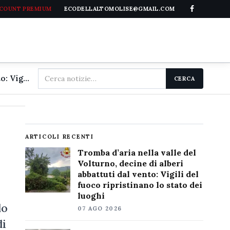
CCOUNT PREMIUM
ECODELLALTOMOLISE@GMAIL.COM
Cerca
Tromba d'aria nella valle del Volturno, decine di alberi abbattuti dal vento: Vigili del fuoco ripristinano lo stato dei luoghi
CERCA
nel
sito
ARTICOLI RECENTI
Tromba d’aria nella valle del
Volturno, decine di alberi
abbattuti dal vento: Vigili del
fuoco ripristinano lo stato dei
luoghi
lo
07 AGO 2026
di