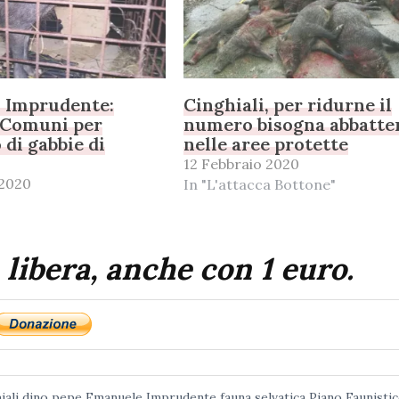
, Imprudente:
Cinghiali, per ridurne il
 Comuni per
numero bisogna abbatter
 di gabbie di
nelle aree protette
12 Febbraio 2020
 2020
In "L'attacca Bottone"
 libera, anche con 1 euro.
iali
dino pepe
Emanuele Imprudente
fauna selvatica
Piano Faunisti