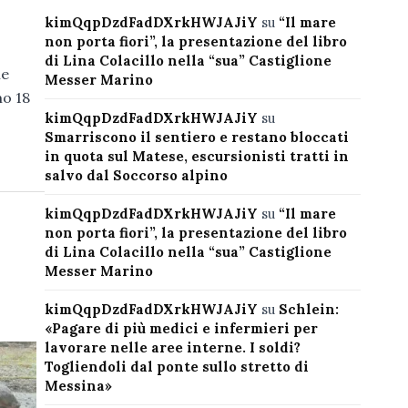
kimQqpDzdFadDXrkHWJAJiY
su
“Il mare
non porta fiori”, la presentazione del libro
di Lina Colacillo nella “sua” Castiglione
le
Messer Marino
mo 18
kimQqpDzdFadDXrkHWJAJiY
su
Smarriscono il sentiero e restano bloccati
in quota sul Matese, escursionisti tratti in
salvo dal Soccorso alpino
kimQqpDzdFadDXrkHWJAJiY
su
“Il mare
non porta fiori”, la presentazione del libro
di Lina Colacillo nella “sua” Castiglione
Messer Marino
kimQqpDzdFadDXrkHWJAJiY
su
Schlein:
«Pagare di più medici e infermieri per
lavorare nelle aree interne. I soldi?
Togliendoli dal ponte sullo stretto di
Messina»