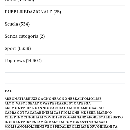
PUBBLIREDAZIONALE
(25)
Scuola
(534)
Senza categoria
(2)
Sport
(1.639)
Top news
(14.602)
TAG
ABBONATI
ABRUZZO
AGNONE
AGNONESE
ALTOMOLISE
ALTO VASTESE
ALTOVASTESE
ARRESTO
ATESSA
BELMONTE DEL SANNIO
CACCIA
CALCIO
CAMPOBASSO
CAPRACOTTA
CARABINIERI
CASTIGLIONE MESSER MARINO
CHIETINO
CINGHIALI
COVID19
DROGA
FINANZA
FORESTALE
FURTO
INCIDENTE
ISERNIA
M5S
MALTEMPO
MIGRANTI
MOLISANI
MOLISANO
MOLISE
NEVE
OSPEDALE
POLIZIA
PROFUGHI
SANITÀ