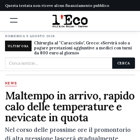
Questa testata non riceve alcun finanziamento pubblico
DOMENICA 9 AGOSTO 2026
Chirurgia al "Caracciolo", Greco: «Servirà solo a
ULTIM'ORA
pagare prestazioni aggiuntive a medici con turni
da 800 euro al giorno»
Cerca
CERCA
nel
sito
NEWS
Maltempo in arrivo, rapido
calo delle temperature e
nevicate in quota
Nel corso delle prossime ore il promontorio
di alta pressione lascerà gradualmente