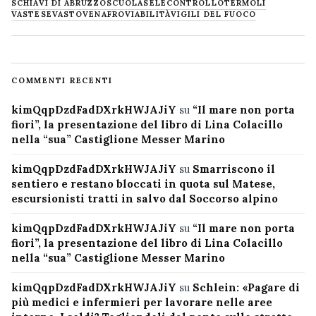
SCHIAVI DI ABRUZZO
SCUOLA
SELECONTROLLO
TERMOLI
VASTESE
VASTO
VENAFRO
VIABILITÀ
VIGILI DEL FUOCO
COMMENTI RECENTI
kimQqpDzdFadDXrkHWJAJiY
su
“Il mare non porta
fiori”, la presentazione del libro di Lina Colacillo
nella “sua” Castiglione Messer Marino
kimQqpDzdFadDXrkHWJAJiY
su
Smarriscono il
sentiero e restano bloccati in quota sul Matese,
escursionisti tratti in salvo dal Soccorso alpino
kimQqpDzdFadDXrkHWJAJiY
su
“Il mare non porta
fiori”, la presentazione del libro di Lina Colacillo
nella “sua” Castiglione Messer Marino
kimQqpDzdFadDXrkHWJAJiY
su
Schlein: «Pagare di
più medici e infermieri per lavorare nelle aree