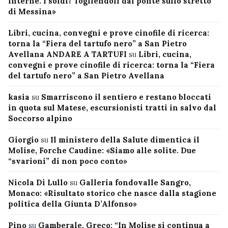
interne. I soldi? Togliendoli dal ponte sullo stretto
di Messina»
Libri, cucina, convegni e prove cinofile di ricerca:
torna la “Fiera del tartufo nero” a San Pietro
Avellana ANDARE A TARTUFI
su
Libri, cucina,
convegni e prove cinofile di ricerca: torna la “Fiera
del tartufo nero” a San Pietro Avellana
kasia
su
Smarriscono il sentiero e restano bloccati
in quota sul Matese, escursionisti tratti in salvo dal
Soccorso alpino
Giorgio
su
Il ministero della Salute dimentica il
Molise, Forche Caudine: «Siamo alle solite. Due
“svarioni” di non poco conto»
Nicola Di Lullo
su
Galleria fondovalle Sangro,
Monaco: «Risultato storico che nasce dalla stagione
politica della Giunta D’Alfonso»
Pino
su
Gamberale, Greco: “In Molise si continua a