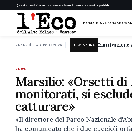
Questa testata non riceve alcun finanziamento pubblico
HOME
IN EVIDENZA
NEWS
VENERDÌ 7 AGOSTO 2026
ULTIM'ORA
NEWS
Marsilio: «Orsetti di
monitorati, si esclud
catturare»
«Il direttore del Parco Nazionale d'
ha comunicato che i due cuccioli orfa