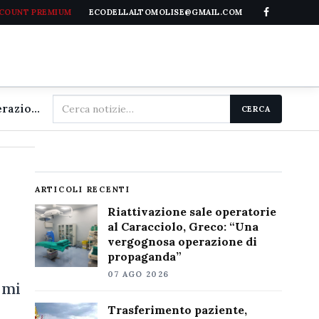
CCOUNT PREMIUM
ECODELLALTOMOLISE@GMAIL.COM
Cerca
Riattivazione sale operatorie al Caracciolo, Greco: "Una vergognosa operazione di propaganda"
CERCA
nel
sito
ARTICOLI RECENTI
Riattivazione sale operatorie
al Caracciolo, Greco: “Una
vergognosa operazione di
propaganda”
07 AGO 2026
 mi
Trasferimento paziente,