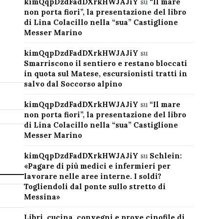
kimQqpDzdFadDXrkHWJAJiY
su
“Il mare
non porta fiori”, la presentazione del libro
di Lina Colacillo nella “sua” Castiglione
Messer Marino
kimQqpDzdFadDXrkHWJAJiY
su
Smarriscono il sentiero e restano bloccati
in quota sul Matese, escursionisti tratti in
salvo dal Soccorso alpino
kimQqpDzdFadDXrkHWJAJiY
su
“Il mare
non porta fiori”, la presentazione del libro
di Lina Colacillo nella “sua” Castiglione
Messer Marino
kimQqpDzdFadDXrkHWJAJiY
su
Schlein:
«Pagare di più medici e infermieri per
lavorare nelle aree interne. I soldi?
Togliendoli dal ponte sullo stretto di
Messina»
Libri, cucina, convegni e prove cinofile di