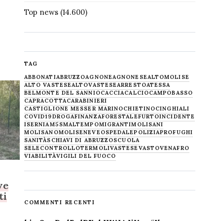
Top news
(14.600)
TAG
ABBONATI
ABRUZZO
AGNONE
AGNONESE
ALTOMOLISE
ALTO VASTESE
ALTOVASTESE
ARRESTO
ATESSA
BELMONTE DEL SANNIO
CACCIA
CALCIO
CAMPOBASSO
CAPRACOTTA
CARABINIERI
CASTIGLIONE MESSER MARINO
CHIETINO
CINGHIALI
COVID19
DROGA
FINANZA
FORESTALE
FURTO
INCIDENTE
ISERNIA
M5S
MALTEMPO
MIGRANTI
MOLISANI
MOLISANO
MOLISE
NEVE
OSPEDALE
POLIZIA
PROFUGHI
SANITÀ
SCHIAVI DI ABRUZZO
SCUOLA
SELECONTROLLO
TERMOLI
VASTESE
VASTO
VENAFRO
VIABILITÀ
VIGILI DEL FUOCO
ve
ti
COMMENTI RECENTI