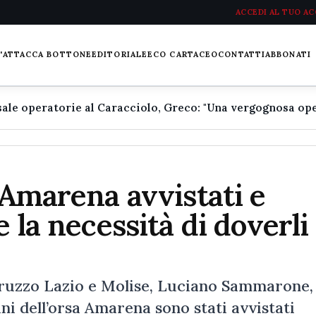
ACCEDI AL TUO A
L'ATTACCA BOTTONE
EDITORIALE
ECO CARTACEO
CONTATTI
ABBONATI
 Amarena avvistati e
e la necessità di doverli
Abruzzo Lazio e Molise, Luciano Sammarone,
ni dell’orsa Amarena sono stati avvistati