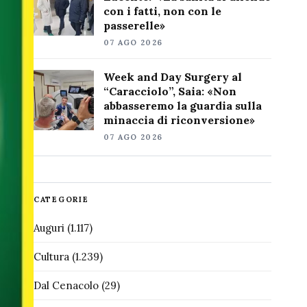
con i fatti, non con le
passerelle»
07 AGO 2026
Week and Day Surgery al
“Caracciolo”, Saia: «Non
abbasseremo la guardia sulla
minaccia di riconversione»
07 AGO 2026
CATEGORIE
Auguri
(1.117)
Cultura
(1.239)
Dal Cenacolo
(29)