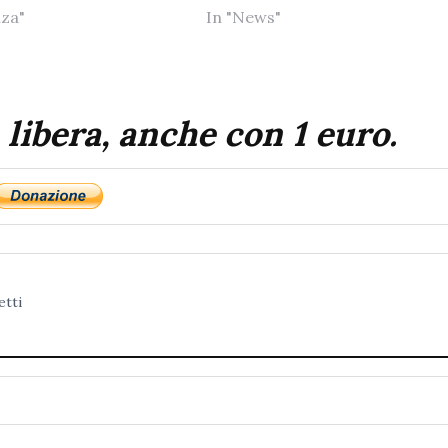
nza"
In "News"
 libera, anche con 1 euro.
etti