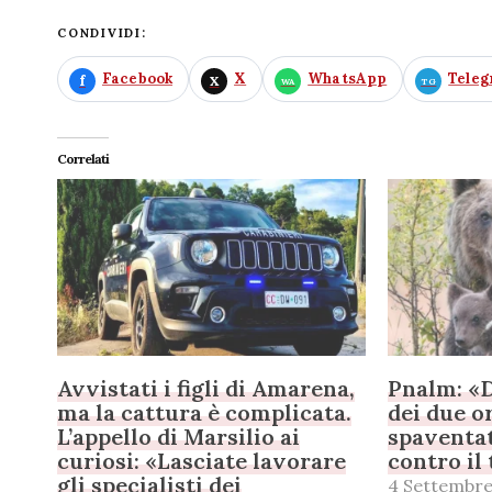
CONDIVIDI:
Facebook
X
WhatsApp
Tele
Correlati
Avvistati i figli di Amarena,
Pnalm: «Di
ma la cattura è complicata.
dei due o
L’appello di Marsilio ai
spaventat
curiosi: «Lasciate lavorare
contro il
gli specialisti dei
4 Settembre