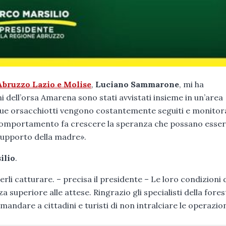
Abruzzo Lazio e Molise
,
Luciano Sammarone
, mi ha
i dell’orsa Amarena sono stati avvistati insieme in un’area
I due orsacchiotti vengono costantemente seguiti e monitor
o comportamento fa crescere la speranza che possano esser
 supporto della madre».
ilio
.
erli catturare. – precisa il presidente – Le loro condizioni 
superiore alle attese. Ringrazio gli specialisti della fores
ndare a cittadini e turisti di non intralciare le operazion