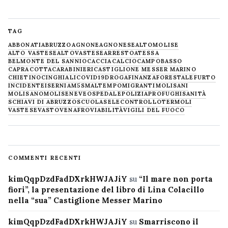
TAG
ABBONATI
ABRUZZO
AGNONE
AGNONESE
ALTOMOLISE
ALTO VASTESE
ALTOVASTESE
ARRESTO
ATESSA
BELMONTE DEL SANNIO
CACCIA
CALCIO
CAMPOBASSO
CAPRACOTTA
CARABINIERI
CASTIGLIONE MESSER MARINO
CHIETINO
CINGHIALI
COVID19
DROGA
FINANZA
FORESTALE
FURTO
INCIDENTE
ISERNIA
M5S
MALTEMPO
MIGRANTI
MOLISANI
MOLISANO
MOLISE
NEVE
OSPEDALE
POLIZIA
PROFUGHI
SANITÀ
SCHIAVI DI ABRUZZO
SCUOLA
SELECONTROLLO
TERMOLI
VASTESE
VASTO
VENAFRO
VIABILITÀ
VIGILI DEL FUOCO
COMMENTI RECENTI
kimQqpDzdFadDXrkHWJAJiY
su
“Il mare non porta
fiori”, la presentazione del libro di Lina Colacillo
nella “sua” Castiglione Messer Marino
kimQqpDzdFadDXrkHWJAJiY
su
Smarriscono il