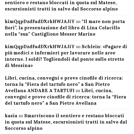
sentiero e restano bloccati in quota sul Matese,
escursionisti tratti in salvo dal Soccorso alpino
kimQqpDzdFadDXrkHWJAJiY
su
“Il mare non porta
fiori”, la presentazione del libro di Lina Colacillo
nella “sua” Castiglione Messer Marino
kimQqpDzdFadDXrkHWJAJiY
su
Schlein: «Pagare di
più medici e infermieri per lavorare nelle aree
interne. I soldi? Togliendoli dal ponte sullo stretto
di Messina»
Libri, cucina, convegni e prove cinofile di ricerca:
torna la “Fiera del tartufo nero” a San Pietro
Avellana ANDARE A TARTUFI
su
Libri, cucina,
convegni e prove cinofile di ricerca: torna la “Fiera
del tartufo nero” a San Pietro Avellana
kasia
su
Smarriscono il sentiero e restano bloccati
in quota sul Matese, escursionisti tratti in salvo dal
Soccorso alpino