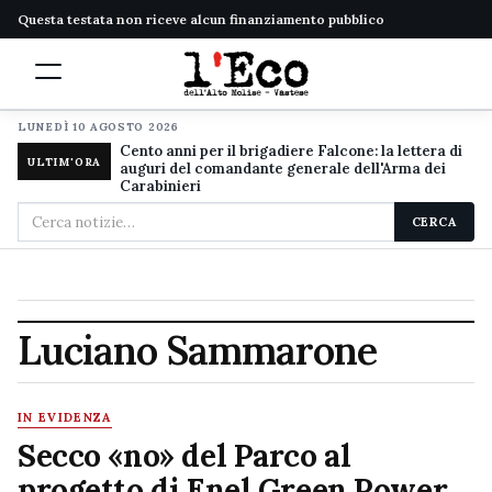
Questa testata non riceve alcun finanziamento pubblico
LUNEDÌ 10 AGOSTO 2026
Cento anni per il brigadiere Falcone: la lettera di
ULTIM'ORA
auguri del comandante generale dell'Arma dei
Carabinieri
Cerca
CERCA
nel
sito
Luciano Sammarone
IN EVIDENZA
Secco «no» del Parco al
progetto di Enel Green Power