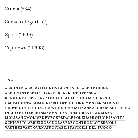
Scuola
(534)
Senza categoria
(2)
Sport
(1.639)
Top news
(14.603)
TAG
ABBONATI
ABRUZZO
AGNONE
AGNONESE
ALTOMOLISE
ALTO VASTESE
ALTOVASTESE
ARRESTO
ATESSA
BELMONTE DEL SANNIO
CACCIA
CALCIO
CAMPOBASSO
CAPRACOTTA
CARABINIERI
CASTIGLIONE MESSER MARINO
CHIETINO
CINGHIALI
COVID19
DROGA
FINANZA
FORESTALE
FURTO
INCIDENTE
ISERNIA
M5S
MALTEMPO
MIGRANTI
MOLISANI
MOLISANO
MOLISE
NEVE
OSPEDALE
POLIZIA
PROFUGHI
SANITÀ
SCHIAVI DI ABRUZZO
SCUOLA
SELECONTROLLO
TERMOLI
VASTESE
VASTO
VENAFRO
VIABILITÀ
VIGILI DEL FUOCO