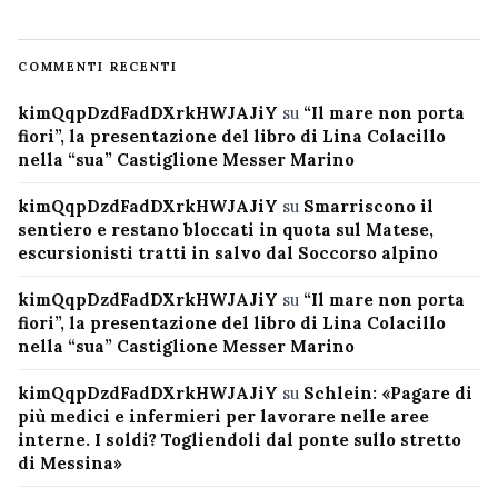
COMMENTI RECENTI
kimQqpDzdFadDXrkHWJAJiY
su
“Il mare non porta
fiori”, la presentazione del libro di Lina Colacillo
nella “sua” Castiglione Messer Marino
kimQqpDzdFadDXrkHWJAJiY
su
Smarriscono il
sentiero e restano bloccati in quota sul Matese,
escursionisti tratti in salvo dal Soccorso alpino
kimQqpDzdFadDXrkHWJAJiY
su
“Il mare non porta
fiori”, la presentazione del libro di Lina Colacillo
nella “sua” Castiglione Messer Marino
kimQqpDzdFadDXrkHWJAJiY
su
Schlein: «Pagare di
più medici e infermieri per lavorare nelle aree
interne. I soldi? Togliendoli dal ponte sullo stretto
di Messina»