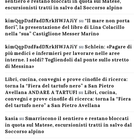
sentiero e restano bloccati in quota sul Matese,
escursionisti tratti in salvo dal Soccorso alpino
kimQqpDzdFadDXrkHWJAJiY
su
“Il mare non porta
fiori”, la presentazione del libro di Lina Colacillo
nella “sua” Castiglione Messer Marino
kimQqpDzdFadDXrkHWJAJiY
su
Schlein: «Pagare di
più medici e infermieri per lavorare nelle aree
interne. I soldi? Togliendoli dal ponte sullo stretto
di Messina»
Libri, cucina, convegni e prove cinofile di ricerca:
torna la “Fiera del tartufo nero” a San Pietro
Avellana ANDARE A TARTUFI
su
Libri, cucina,
convegni e prove cinofile di ricerca: torna la “Fiera
del tartufo nero” a San Pietro Avellana
kasia
su
Smarriscono il sentiero e restano bloccati
in quota sul Matese, escursionisti tratti in salvo dal
Soccorso alpino