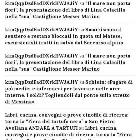
kimQqpDzdFadDXrkHWJAJiY
su
“Il mare non porta
fiori”, la presentazione del libro di Lina Colacillo
nella “sua” Castiglione Messer Marino
kimQqpDzdFadDXrkHWJAJiY
su
Smarriscono il
sentiero e restano bloccati in quota sul Matese,
escursionisti tratti in salvo dal Soccorso alpino
kimQqpDzdFadDXrkHWJAJiY
su
“Il mare non porta
fiori”, la presentazione del libro di Lina Colacillo
nella “sua” Castiglione Messer Marino
kimQqpDzdFadDXrkHWJAJiY
su
Schlein: «Pagare di
più medici e infermieri per lavorare nelle aree
interne. I soldi? Togliendoli dal ponte sullo stretto
di Messina»
Libri, cucina, convegni e prove cinofile di ricerca:
torna la “Fiera del tartufo nero” a San Pietro
Avellana ANDARE A TARTUFI
su
Libri, cucina,
convegni e prove cinofile di ricerca: torna la “Fiera