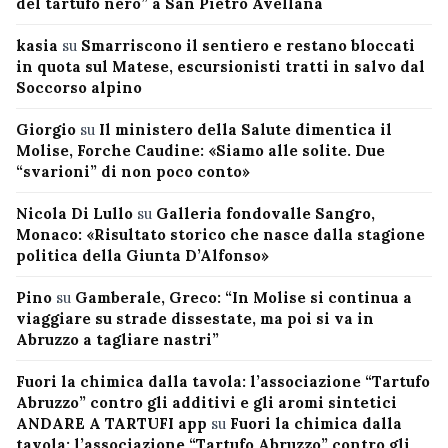
del tartufo nero” a San Pietro Avellana
kasia
su
Smarriscono il sentiero e restano bloccati
in quota sul Matese, escursionisti tratti in salvo dal
Soccorso alpino
Giorgio
su
Il ministero della Salute dimentica il
Molise, Forche Caudine: «Siamo alle solite. Due
“svarioni” di non poco conto»
Nicola Di Lullo
su
Galleria fondovalle Sangro,
Monaco: «Risultato storico che nasce dalla stagione
politica della Giunta D’Alfonso»
Pino
su
Gamberale, Greco: “In Molise si continua a
viaggiare su strade dissestate, ma poi si va in
Abruzzo a tagliare nastri”
Fuori la chimica dalla tavola: l’associazione “Tartufo
Abruzzo” contro gli additivi e gli aromi sintetici
ANDARE A TARTUFI app
su
Fuori la chimica dalla
tavola: l’associazione “Tartufo Abruzzo” contro gli