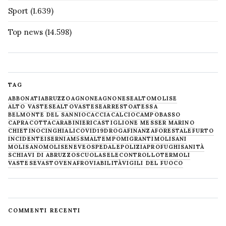
Sport
(1.639)
Top news
(14.598)
TAG
ABBONATI
ABRUZZO
AGNONE
AGNONESE
ALTOMOLISE
ALTO VASTESE
ALTOVASTESE
ARRESTO
ATESSA
BELMONTE DEL SANNIO
CACCIA
CALCIO
CAMPOBASSO
CAPRACOTTA
CARABINIERI
CASTIGLIONE MESSER MARINO
CHIETINO
CINGHIALI
COVID19
DROGA
FINANZA
FORESTALE
FURTO
INCIDENTE
ISERNIA
M5S
MALTEMPO
MIGRANTI
MOLISANI
MOLISANO
MOLISE
NEVE
OSPEDALE
POLIZIA
PROFUGHI
SANITÀ
SCHIAVI DI ABRUZZO
SCUOLA
SELECONTROLLO
TERMOLI
VASTESE
VASTO
VENAFRO
VIABILITÀ
VIGILI DEL FUOCO
COMMENTI RECENTI