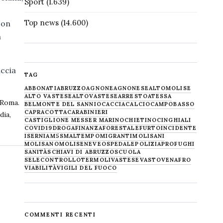
Sport
(1.639)
Top news
(14.600)
con
n
uccia
TAG
ABBONATI
ABRUZZO
AGNONE
AGNONESE
ALTOMOLISE
ALTO VASTESE
ALTOVASTESE
ARRESTO
ATESSA
 Roma.
BELMONTE DEL SANNIO
CACCIA
CALCIO
CAMPOBASSO
CAPRACOTTA
CARABINIERI
dia,
CASTIGLIONE MESSER MARINO
CHIETINO
CINGHIALI
COVID19
DROGA
FINANZA
FORESTALE
FURTO
INCIDENTE
ISERNIA
M5S
MALTEMPO
MIGRANTI
MOLISANI
MOLISANO
MOLISE
NEVE
OSPEDALE
POLIZIA
PROFUGHI
SANITÀ
SCHIAVI DI ABRUZZO
SCUOLA
SELECONTROLLO
TERMOLI
VASTESE
VASTO
VENAFRO
VIABILITÀ
VIGILI DEL FUOCO
COMMENTI RECENTI