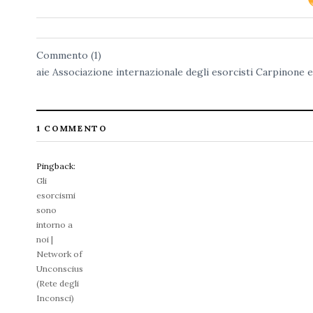
Commento (1)
aie
Associazione internazionale degli esorcisti
Carpinone
e
1 COMMENTO
Pingback:
Gli
esorcismi
sono
intorno a
noi |
Network of
Unconscius
(Rete degli
Inconsci)