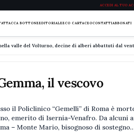
ACCEDI AL TUO A
L'ATTACCA BOTTONE
EDITORIALE
ECO CARTACEO
CONTATTI
ABBONATI
Gemma, il vescovo
sso il Policlinico “Gemelli” di Roma è mort
, emerito di Isernia-Venafro. Da alcuni a
Roma – Monte Mario, bisognoso di sostegno