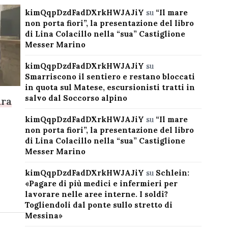
kimQqpDzdFadDXrkHWJAJiY
su
“Il mare
non porta fiori”, la presentazione del libro
di Lina Colacillo nella “sua” Castiglione
Messer Marino
kimQqpDzdFadDXrkHWJAJiY
su
Smarriscono il sentiero e restano bloccati
in quota sul Matese, escursionisti tratti in
salvo dal Soccorso alpino
ara
kimQqpDzdFadDXrkHWJAJiY
su
“Il mare
non porta fiori”, la presentazione del libro
di Lina Colacillo nella “sua” Castiglione
Messer Marino
kimQqpDzdFadDXrkHWJAJiY
su
Schlein:
«Pagare di più medici e infermieri per
lavorare nelle aree interne. I soldi?
Togliendoli dal ponte sullo stretto di
Messina»