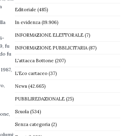
a
Editoriale
(485)
lla
In evidenza
(19.906)
INFORMAZIONE ELETTORALE
(7)
8-
9, fu
INFORMAZIONE PUBBLICITARIA
(87)
do fu
L'attacca Bottone
(207)
 1987,
L'Eco cartaceo
(37)
vo,
News
(42.665)
PUBBLIREDAZIONALE
(25)
Scuola
(534)
ione,
Senza categoria
(2)
volumi;