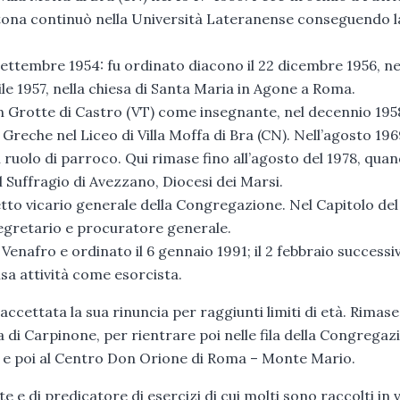
rtona continuò nella Università Lateranense conseguendo l
settembre 1954: fu ordinato diacono il 22 dicembre 1956, ne
ile 1957, nella chiesa di Santa Maria in Agone a Roma.
in Grotte di Castro (VT) come insegnante, nel decennio 195
Greche nel Liceo di Villa Moffa di Bra (CN). Nell’agosto 196
ruolo di parroco. Qui rimase fino all’agosto del 1978, quan
Suffragio di Avezzano, Diocesi dei Marsi.
letto vicario generale della Congregazione. Nel Capitolo del
 segretario e procuratore generale.
Venafro e ordinato il 6 gennaio 1991; il 2 febbraio successi
nsa attività come esorcista.
accettata la sua rinuncia per raggiunti limiti di età. Rimase
 di Carpinone, per rientrare poi nelle fila della Congregaz
 e poi al Centro Don Orione di Roma – Monte Mario.
e di predicatore di esercizi di cui molti sono raccolti in 