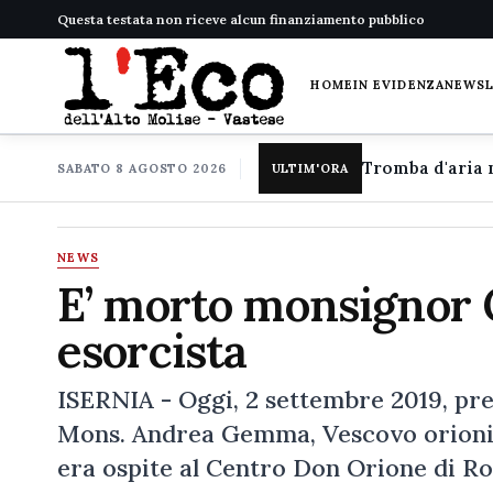
Questa testata non riceve alcun finanziamento pubblico
HOME
IN EVIDENZA
NEWS
SABATO 8 AGOSTO 2026
ULTIM'ORA
NEWS
E’ morto monsignor 
esorcista
ISERNIA - Oggi, 2 settembre 2019, pre
Mons. Andrea Gemma, Vescovo orionino
era ospite al Centro Don Orione di 