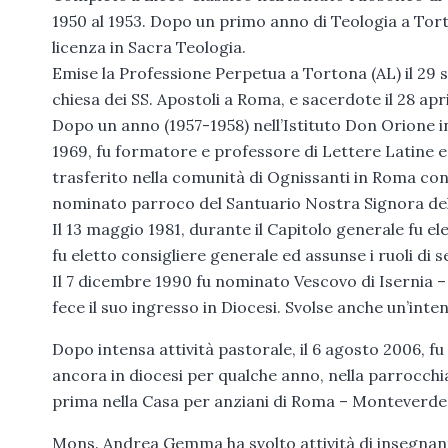
1950 al 1953. Dopo un primo anno di Teologia a To
licenza in Sacra Teologia.
Emise la Professione Perpetua a Tortona (AL) il 29 
chiesa dei SS. Apostoli a Roma, e sacerdote il 28 apr
Dopo un anno (1957-1958) nell’Istituto Don Orione 
1969, fu formatore e professore di Lettere Latine e 
trasferito nella comunità di Ognissanti in Roma con 
nominato parroco del Santuario Nostra Signora del 
Il 13 maggio 1981, durante il Capitolo generale fu e
fu eletto consigliere generale ed assunse i ruoli di
Il 7 dicembre 1990 fu nominato Vescovo di Isernia – 
fece il suo ingresso in Diocesi. Svolse anche un’inte
Dopo intensa attività pastorale, il 6 agosto 2006, fu 
ancora in diocesi per qualche anno, nella parrocchia
prima nella Casa per anziani di Roma – Monteverde
Mons. Andrea Gemma ha svolto attività di insegnante 