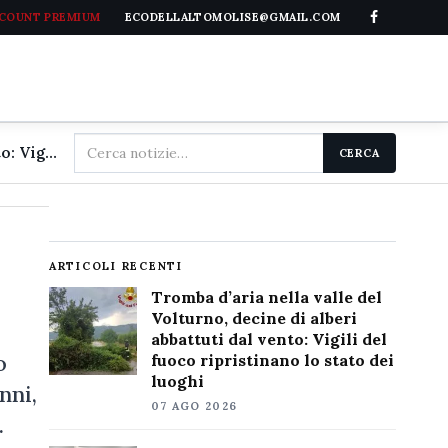
CCOUNT PREMIUM
ECODELLALTOMOLISE@GMAIL.COM
Cerca
Tromba d'aria nella valle del Volturno, decine di alberi abbattuti dal vento: Vigili del fuoco ripristinano lo stato dei luoghi
CERCA
nel
sito
ARTICOLI RECENTI
Tromba d’aria nella valle del
Volturno, decine di alberi
abbattuti dal vento: Vigili del
o
fuoco ripristinano lo stato dei
luoghi
nni,
07 AGO 2026
…