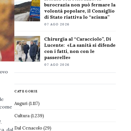
burocrazia non può fermare la
volontà popolare, il Consiglio
di Stato riattiva lo “scisma”
07 AGO 2026
Chirurgia al “Caracciolo”, Di
Lucente: «La sanità si difende
con i fatti, non con le
passerelle»
07 AGO 2026
covo
CATEGORIE
le
Auguri
(1.117)
e come
Cultura
(1.239)
.
Dal Cenacolo
(29)
ca, dal