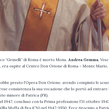
inico “Gemelli” di Roma è morto Mons.
Andrea Gemma
, Ves
ni, era ospite al Centro Don Orione di Roma – Monte Mario,
nobbe presto l’Opera Don Orione, avendo compiuto le scuo
, prese consistenza la sua vocazione che lo portò ad entrar
ario minore di Patrica (FR).
nel 1947, concluso con la Prima professione l’11 ottobre 1947
 Villa Moffa di Bra (CN) nel 1947-1950. Fece tirocinio a Patri