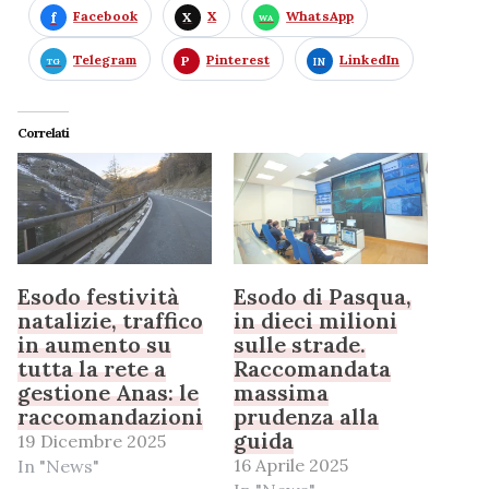
Facebook
X
WhatsApp
Telegram
Pinterest
LinkedIn
Correlati
Esodo festività
Esodo di Pasqua,
natalizie, traffico
in dieci milioni
in aumento su
sulle strade.
tutta la rete a
Raccomandata
gestione Anas: le
massima
raccomandazioni
prudenza alla
guida
19 Dicembre 2025
16 Aprile 2025
In "News"