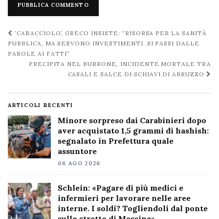
Navigazione
‘CARACCIOLO’, GRECO INSISTE: “RISORSA PER LA SANITÀ
post
PUBBLICA, MA SERVONO INVESTIMENTI. SI PASSI DALLE
PAROLE AI FATTI”
PRECIPITA NEL BURRONE, INCIDENTE MORTALE TRA
CASALI E SALCE DI SCHIAVI DI ABRUZZO
ARTICOLI RECENTI
Minore sorpreso dai Carabinieri dopo
aver acquistato 1,5 grammi di hashish:
segnalato in Prefettura quale
assuntore
06 AGO 2026
Schlein: «Pagare di più medici e
infermieri per lavorare nelle aree
interne. I soldi? Togliendoli dal ponte
sullo stretto di Messina»