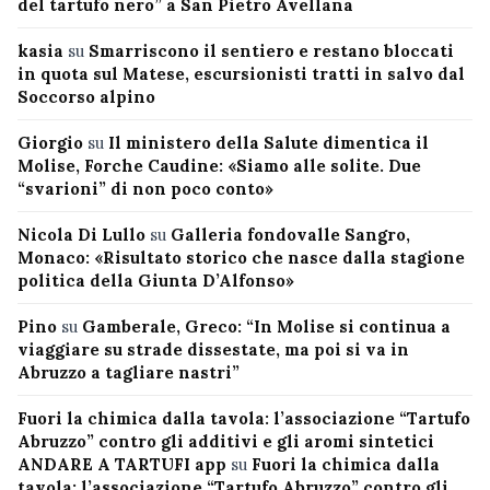
del tartufo nero” a San Pietro Avellana
kasia
su
Smarriscono il sentiero e restano bloccati
in quota sul Matese, escursionisti tratti in salvo dal
Soccorso alpino
Giorgio
su
Il ministero della Salute dimentica il
Molise, Forche Caudine: «Siamo alle solite. Due
“svarioni” di non poco conto»
Nicola Di Lullo
su
Galleria fondovalle Sangro,
Monaco: «Risultato storico che nasce dalla stagione
politica della Giunta D’Alfonso»
Pino
su
Gamberale, Greco: “In Molise si continua a
viaggiare su strade dissestate, ma poi si va in
Abruzzo a tagliare nastri”
Fuori la chimica dalla tavola: l’associazione “Tartufo
Abruzzo” contro gli additivi e gli aromi sintetici
ANDARE A TARTUFI app
su
Fuori la chimica dalla
tavola: l’associazione “Tartufo Abruzzo” contro gli