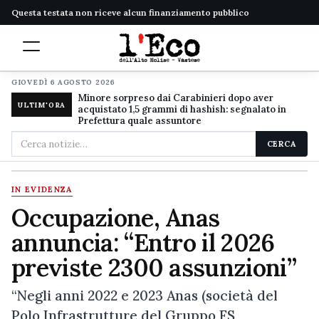
Questa testata non riceve alcun finanziamento pubblico
GIOVEDÌ 6 AGOSTO 2026
Minore sorpreso dai Carabinieri dopo aver
ULTIM'ORA
acquistato 1,5 grammi di hashish: segnalato in
Prefettura quale assuntore
Cerca
CERCA
nel
sito
IN EVIDENZA
Occupazione, Anas
annuncia: “Entro il 2026
previste 2300 assunzioni”
“Negli anni 2022 e 2023 Anas (società del
Polo Infrastrutture del Gruppo FS