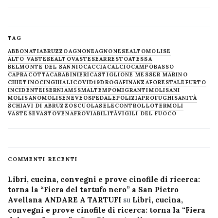
TAG
ABBONATI
ABRUZZO
AGNONE
AGNONESE
ALTOMOLISE
ALTO VASTESE
ALTOVASTESE
ARRESTO
ATESSA
BELMONTE DEL SANNIO
CACCIA
CALCIO
CAMPOBASSO
CAPRACOTTA
CARABINIERI
CASTIGLIONE MESSER MARINO
CHIETINO
CINGHIALI
COVID19
DROGA
FINANZA
FORESTALE
FURTO
INCIDENTE
ISERNIA
M5S
MALTEMPO
MIGRANTI
MOLISANI
MOLISANO
MOLISE
NEVE
OSPEDALE
POLIZIA
PROFUGHI
SANITÀ
SCHIAVI DI ABRUZZO
SCUOLA
SELECONTROLLO
TERMOLI
VASTESE
VASTO
VENAFRO
VIABILITÀ
VIGILI DEL FUOCO
COMMENTI RECENTI
Libri, cucina, convegni e prove cinofile di ricerca:
torna la “Fiera del tartufo nero” a San Pietro
Avellana ANDARE A TARTUFI
su
Libri, cucina,
convegni e prove cinofile di ricerca: torna la “Fiera