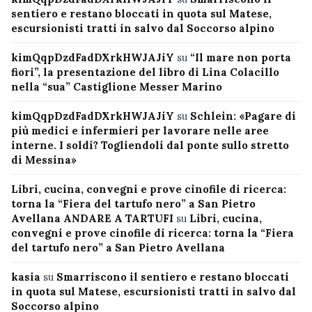
sentiero e restano bloccati in quota sul Matese,
escursionisti tratti in salvo dal Soccorso alpino
kimQqpDzdFadDXrkHWJAJiY
su
“Il mare non porta
fiori”, la presentazione del libro di Lina Colacillo
nella “sua” Castiglione Messer Marino
kimQqpDzdFadDXrkHWJAJiY
su
Schlein: «Pagare di
più medici e infermieri per lavorare nelle aree
interne. I soldi? Togliendoli dal ponte sullo stretto
di Messina»
Libri, cucina, convegni e prove cinofile di ricerca:
torna la “Fiera del tartufo nero” a San Pietro
Avellana ANDARE A TARTUFI
su
Libri, cucina,
convegni e prove cinofile di ricerca: torna la “Fiera
del tartufo nero” a San Pietro Avellana
kasia
su
Smarriscono il sentiero e restano bloccati
in quota sul Matese, escursionisti tratti in salvo dal
Soccorso alpino