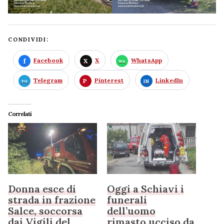
CONDIVIDI:
Facebook
X
WhatsApp
Telegram
Pinterest
LinkedIn
Correlati
Donna esce di
Oggi a Schiavi i
strada in frazione
funerali
Salce, soccorsa
dell’uomo
dai Vigili del
rimasto ucciso da