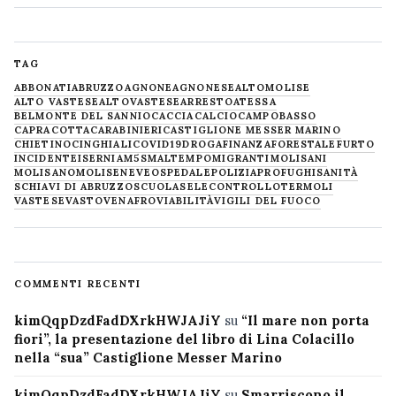
TAG
ABBONATI
ABRUZZO
AGNONE
AGNONESE
ALTOMOLISE
ALTO VASTESE
ALTOVASTESE
ARRESTO
ATESSA
BELMONTE DEL SANNIO
CACCIA
CALCIO
CAMPOBASSO
CAPRACOTTA
CARABINIERI
CASTIGLIONE MESSER MARINO
CHIETINO
CINGHIALI
COVID19
DROGA
FINANZA
FORESTALE
FURTO
INCIDENTE
ISERNIA
M5S
MALTEMPO
MIGRANTI
MOLISANI
MOLISANO
MOLISE
NEVE
OSPEDALE
POLIZIA
PROFUGHI
SANITÀ
SCHIAVI DI ABRUZZO
SCUOLA
SELECONTROLLO
TERMOLI
VASTESE
VASTO
VENAFRO
VIABILITÀ
VIGILI DEL FUOCO
COMMENTI RECENTI
kimQqpDzdFadDXrkHWJAJiY
su
“Il mare non porta
fiori”, la presentazione del libro di Lina Colacillo
nella “sua” Castiglione Messer Marino
kimQqpDzdFadDXrkHWJAJiY
su
Smarriscono il