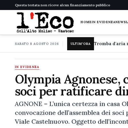
Questa testata non riceve alcun finanziamento pubblico
HOME
IN EVIDENZA
NEWS
SABATO 8 AGOSTO 2026
ULTIM'ORA
IN EVIDENZA
Olympia Agnonese, c
soci per ratificare d
AGNONE – L’unica certezza in casa Ol
convocazione dell’assemblea dei soci pe
Viale Castelnuovo. Oggetto dell’incontr