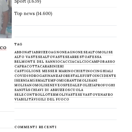
Sport
(1.639)
Top news
(14.600)
TAG
nco
ABBONATI
ABRUZZO
AGNONE
AGNONESE
ALTOMOLISE
ALTO VASTESE
ALTOVASTESE
ARRESTO
ATESSA
BELMONTE DEL SANNIO
CACCIA
CALCIO
CAMPOBASSO
CAPRACOTTA
CARABINIERI
CASTIGLIONE MESSER MARINO
CHIETINO
CINGHIALI
COVID19
DROGA
FINANZA
FORESTALE
FURTO
INCIDENTE
ISERNIA
M5S
MALTEMPO
MIGRANTI
MOLISANI
MOLISANO
MOLISE
NEVE
OSPEDALE
POLIZIA
PROFUGHI
SANITÀ
SCHIAVI DI ABRUZZO
SCUOLA
SELECONTROLLO
TERMOLI
VASTESE
VASTO
VENAFRO
VIABILITÀ
VIGILI DEL FUOCO
COMMENTI RECENTI