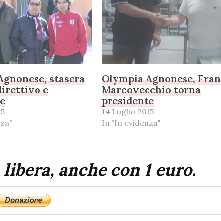
Agnonese, stasera
Olympia Agnonese, Fra
direttivo e
Marcovecchio torna
te
presidente
15
14 Luglio 2015
nza"
In "In evidenza"
 libera, anche con 1 euro.