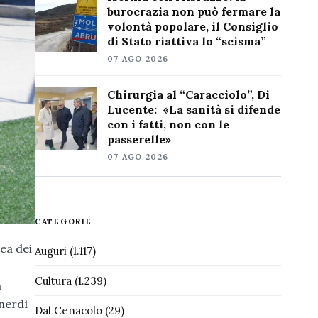
burocrazia non può fermare la
volontà popolare, il Consiglio
di Stato riattiva lo “scisma”
07 AGO 2026
Chirurgia al “Caracciolo”, Di
Lucente: «La sanità si difende
con i fatti, non con le
passerelle»
07 AGO 2026
CATEGORIE
ea dei
Auguri
(1.117)
Cultura
(1.239)
n
enerdì
Dal Cenacolo
(29)