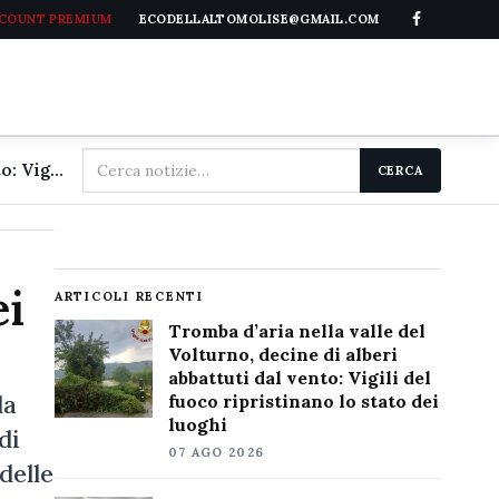
CCOUNT PREMIUM
ECODELLALTOMOLISE@GMAIL.COM
Cerca
Tromba d'aria nella valle del Volturno, decine di alberi abbattuti dal vento: Vigili del fuoco ripristinano lo stato dei luoghi
CERCA
nel
sito
ei
ARTICOLI RECENTI
Tromba d’aria nella valle del
Volturno, decine di alberi
abbattuti dal vento: Vigili del
la
fuoco ripristinano lo stato dei
luoghi
di
07 AGO 2026
delle