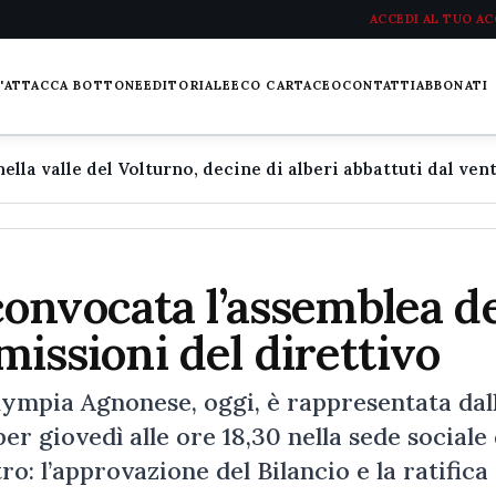
ACCEDI AL TUO A
L'ATTACCA BOTTONE
EDITORIALE
ECO CARTACEO
CONTATTI
ABBONATI
onvocata l’assemblea d
imissioni del direttivo
ympia Agnonese, oggi, è rappresentata dal
r giovedì alle ore 18,30 nella sede sociale 
o: l’approvazione del Bilancio e la ratifica 