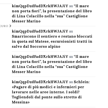
kimQqpDzdFadDXrkHWJAJiY
su
“Il mare
non porta fiori”, la presentazione del libro
di Lina Colacillo nella “sua” Castiglione
Messer Marino
 EURO
kimQqpDzdFadDXrkHWJAJiY
su
Smarriscono il sentiero e restano bloccati
in quota sul Matese, escursionisti tratti in
salvo dal Soccorso alpino
kimQqpDzdFadDXrkHWJAJiY
su
“Il mare
non porta fiori”, la presentazione del libro
di Lina Colacillo nella “sua” Castiglione
Messer Marino
kimQqpDzdFadDXrkHWJAJiY
su
Schlein:
«Pagare di più medici e infermieri per
lavorare nelle aree interne. I soldi?
Togliendoli dal ponte sullo stretto di
Messina»