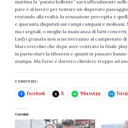
mattina la “patata bollente” sarà ufficialmente nell
pare è al lavoro per tentare un disperato passagg
restando alla realtà, la sensazione percepita è quell
e quaranta disputati sui campi campani e molisani.
ma i segnali, o meglio la mancanza di fatti concreti,
Lnd) i granata non si iscriveranno al campionato di 
Marcovecchio che dopo aver centrato la finale play-
in particolare la tifoseria e quanti in passato hann
stampa. Ma forse è davvero chiedere troppo ad una s
CONDIVIDI:
Facebook
X
WhatsApp
Tele
Correlati