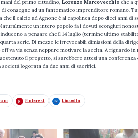
e mani del primo cittadino,
Lorenzo Marcovecchio
che a 
io di consegne ad un fantomatico imprenditore romano. Tut
a che il calcio ad Agnone è al capolinea dopo dieci anni di s
 Naturalmente un intero popolo fa i dovuti scongiuri nonos
 inducono a pensare che il 14 luglio (termine ultimo stabilit
quarta serie. Di mezzo le irrevocabili dimissioni della diri
off va via senza neppure motivare la scelta. A riguardo in 
o sostenuto il progetto, si sarebbero attesi una conferenza
ocietà logorata da due anni di sacrifici.
gram
Pinterest
LinkedIn