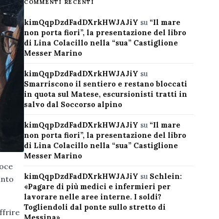
COMMENTI RECENTI
kimQqpDzdFadDXrkHWJAJiY
su
“Il mare
non porta fiori”, la presentazione del libro
di Lina Colacillo nella “sua” Castiglione
Messer Marino
kimQqpDzdFadDXrkHWJAJiY
su
Smarriscono il sentiero e restano bloccati
in quota sul Matese, escursionisti tratti in
salvo dal Soccorso alpino
kimQqpDzdFadDXrkHWJAJiY
su
“Il mare
non porta fiori”, la presentazione del libro
di Lina Colacillo nella “sua” Castiglione
Messer Marino
voce
kimQqpDzdFadDXrkHWJAJiY
su
Schlein:
anto
«Pagare di più medici e infermieri per
lavorare nelle aree interne. I soldi?
Togliendoli dal ponte sullo stretto di
ffrire
Messina»