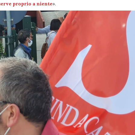
erve proprio a niente
».