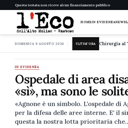
Questa testata non riceve alcun finanziamento pubblico
HOME
IN EVIDENZA
NEWS
DOMENICA 9 AGOSTO 2026
ULTIM'ORA
IN EVIDENZA
Ospedale di area disa
«sì», ma sono le soli
«Agnone è un simbolo. L'ospedale di Agn
per la difesa delle aree interne. E' il s
questa la nostra lotta prioritaria che