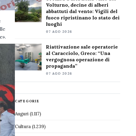
Volturno, decine di alberi
abbattuti dal vento: Vigili del
fuoco ripristinano lo stato dei
e
luoghi
lle
07 AGO 2026
e».
Riattivazione sale operatorie
al Caracciolo, Greco: “Una
vergognosa operazione di
propaganda”
07 AGO 2026
CATEGORIE
Auguri
(1.117)
Cultura
(1.239)