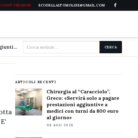
CCOUNT PREMIUM
ECODELLALTOMOLISE@GMAIL.COM
Cerca
Chirurgia al "Caracciolo", Greco: «Servirà solo a pagare prestazioni aggiuntive a medici con turni da 800 euro al giorno»
CERCA
nel
sito
ARTICOLI RECENTI
Chirurgia al “Caracciolo”,
Greco: «Servirà solo a pagare
prestazioni aggiuntive a
otta
medici con turni da 800 euro
al giorno»
 E'
08 AGO 2026