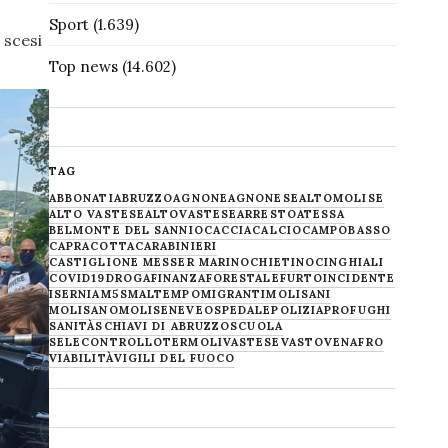
Sport
(1.639)
 scesi
Top news
(14.602)
TAG
ABBONATI
ABRUZZO
AGNONE
AGNONESE
ALTOMOLISE
ALTO VASTESE
ALTOVASTESE
ARRESTO
ATESSA
BELMONTE DEL SANNIO
CACCIA
CALCIO
CAMPOBASSO
CAPRACOTTA
CARABINIERI
CASTIGLIONE MESSER MARINO
CHIETINO
CINGHIALI
COVID19
DROGA
FINANZA
FORESTALE
FURTO
INCIDENTE
ISERNIA
M5S
MALTEMPO
MIGRANTI
MOLISANI
MOLISANO
MOLISE
NEVE
OSPEDALE
POLIZIA
PROFUGHI
SANITÀ
SCHIAVI DI ABRUZZO
SCUOLA
SELECONTROLLO
TERMOLI
VASTESE
VASTO
VENAFRO
VIABILITÀ
VIGILI DEL FUOCO