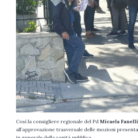
Così la consigliere regionale del Pd
Micaela Fanell
all’approvazione trasversale delle mozioni presenta
in generale della sanità pubblica.