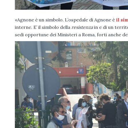
«Agnone è un simbolo. L’ospedale di Agnone è
il si
interne. E’ il simbolo della
resistenza
in e di un terri
sedi opportune dei Ministeri a Roma, forti anche del