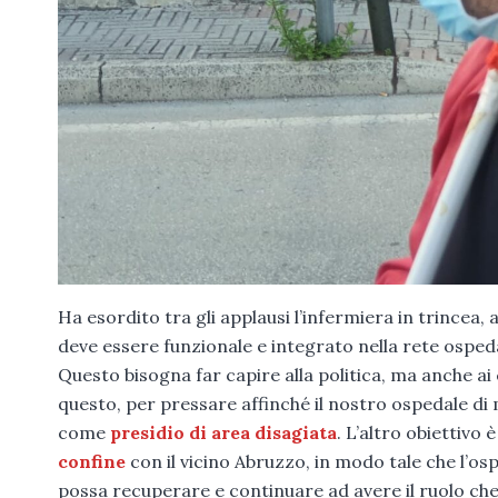
Ha esordito tra gli applausi l’infermiera in trincea
deve essere funzionale e integrato nella rete ospe
Questo bisogna far capire alla politica, ma anche ai 
questo, per pressare affinché il nostro ospedale di 
come
presidio di area disagiata
. L’altro obiettivo
confine
con il vicino Abruzzo, in modo tale che l’os
possa recuperare e continuare ad avere il ruolo che 