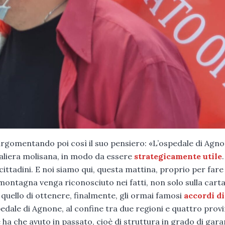
, argomentando poi così il suo pensiero: «L’ospedale di Agn
daliera molisana, in modo da essere
strategicamente utile
.
cittadini. E noi siamo qui, questa mattina, proprio per fare
montagna venga riconosciuto nei fatti, non solo sulla carta
 è quello di ottenere, finalmente, gli ormai famosi
accordi di
pedale di Agnone, al confine tra due regioni e quattro provi
ha che avuto in passato, cioè di struttura in grado di garan