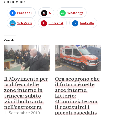
CONDIVIDI:
Facebook
X
WhatsApp
Telegram
Pinterest
LinkedIn
Correlati
Il Movimento per
Ora scoprono che
la difesa delle
il futuro è nelle
zone interne in
aree interne,
trincea: subito
Litterio:
via il bollo auto
«Cominciate con
nell’entroterra
il restituirci i
piccoli ospedali»
11 Settembre 2019