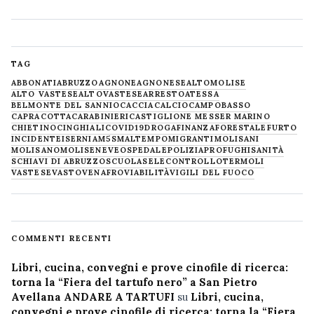
TAG
ABBONATI
ABRUZZO
AGNONE
AGNONESE
ALTOMOLISE
ALTO VASTESE
ALTOVASTESE
ARRESTO
ATESSA
BELMONTE DEL SANNIO
CACCIA
CALCIO
CAMPOBASSO
CAPRACOTTA
CARABINIERI
CASTIGLIONE MESSER MARINO
CHIETINO
CINGHIALI
COVID19
DROGA
FINANZA
FORESTALE
FURTO
INCIDENTE
ISERNIA
M5S
MALTEMPO
MIGRANTI
MOLISANI
MOLISANO
MOLISE
NEVE
OSPEDALE
POLIZIA
PROFUGHI
SANITÀ
SCHIAVI DI ABRUZZO
SCUOLA
SELECONTROLLO
TERMOLI
VASTESE
VASTO
VENAFRO
VIABILITÀ
VIGILI DEL FUOCO
COMMENTI RECENTI
Libri, cucina, convegni e prove cinofile di ricerca:
torna la “Fiera del tartufo nero” a San Pietro
Avellana ANDARE A TARTUFI
su
Libri, cucina,
convegni e prove cinofile di ricerca: torna la “Fiera