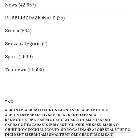
News
(42.657)
PUBBLIREDAZIONALE
(25)
Scuola
(534)
Senza categoria
(2)
Sport
(1.639)
Top news
(14.598)
TAG
ABBONATI
ABRUZZO
AGNONE
AGNONESE
ALTOMOLISE
ALTO VASTESE
ALTOVASTESE
ARRESTO
ATESSA
BELMONTE DEL SANNIO
CACCIA
CALCIO
CAMPOBASSO
CAPRACOTTA
CARABINIERI
CASTIGLIONE MESSER MARINO
CHIETINO
CINGHIALI
COVID19
DROGA
FINANZA
FORESTALE
FURTO
INCIDENTE
ISERNIA
M5S
MALTEMPO
MIGRANTI
MOLISANI