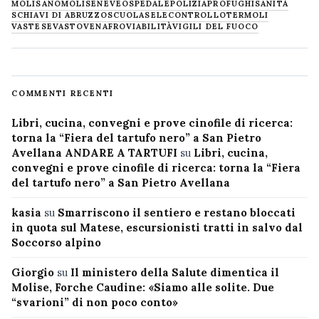
MOLISANO
MOLISE
NEVE
OSPEDALE
POLIZIA
PROFUGHI
SANITÀ
SCHIAVI DI ABRUZZO
SCUOLA
SELECONTROLLO
TERMOLI
VASTESE
VASTO
VENAFRO
VIABILITÀ
VIGILI DEL FUOCO
COMMENTI RECENTI
Libri, cucina, convegni e prove cinofile di ricerca:
torna la “Fiera del tartufo nero” a San Pietro
Avellana ANDARE A TARTUFI
su
Libri, cucina,
convegni e prove cinofile di ricerca: torna la “Fiera
del tartufo nero” a San Pietro Avellana
kasia
su
Smarriscono il sentiero e restano bloccati
in quota sul Matese, escursionisti tratti in salvo dal
Soccorso alpino
Giorgio
su
Il ministero della Salute dimentica il
Molise, Forche Caudine: «Siamo alle solite. Due
“svarioni” di non poco conto»