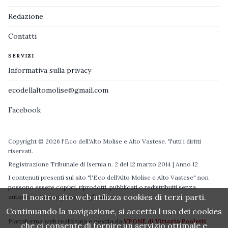
Redazione
Contatti
SERVIZI
Informativa sulla privacy
ecodellaltomolise@gmail.com
Facebook
Copyright © 2026 l'Eco dell'Alto Molise e Alto Vastese. Tutti i diritti
riservati.
Registrazione Tribunale di Isernia n. 2 del 12 marzo 2014 | Anno 12
I contenuti presenti sul sito "l'Eco dell'Alto Molise e Alto Vastese" non
possono essere copiati, riprodotti, pubblicati o redistribuiti senza
Il nostro sito web utilizza cookies di terzi parti.
autorizzazione espressa degli autori.
Continuando la navigazione, si accetta l uso dei cookies
Piattaforma web realizzata e gestita da
VPONE di Vittorio Paoletti
che ci consente di fornire un servizio ottimale e