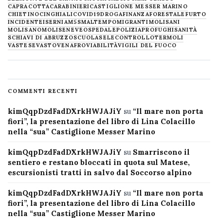
CAPRACOTTA
CARABINIERI
CASTIGLIONE MESSER MARINO
CHIETINO
CINGHIALI
COVID19
DROGA
FINANZA
FORESTALE
FURTO
INCIDENTE
ISERNIA
M5S
MALTEMPO
MIGRANTI
MOLISANI
MOLISANO
MOLISE
NEVE
OSPEDALE
POLIZIA
PROFUGHI
SANITÀ
SCHIAVI DI ABRUZZO
SCUOLA
SELECONTROLLO
TERMOLI
VASTESE
VASTO
VENAFRO
VIABILITÀ
VIGILI DEL FUOCO
COMMENTI RECENTI
kimQqpDzdFadDXrkHWJAJiY
su
“Il mare non porta
fiori”, la presentazione del libro di Lina Colacillo
nella “sua” Castiglione Messer Marino
kimQqpDzdFadDXrkHWJAJiY
su
Smarriscono il
sentiero e restano bloccati in quota sul Matese,
escursionisti tratti in salvo dal Soccorso alpino
kimQqpDzdFadDXrkHWJAJiY
su
“Il mare non porta
fiori”, la presentazione del libro di Lina Colacillo
nella “sua” Castiglione Messer Marino