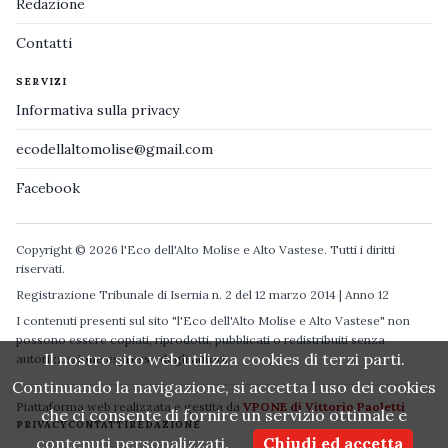
Redazione
Contatti
SERVIZI
Informativa sulla privacy
ecodellaltomolise@gmail.com
Facebook
Copyright © 2026 l'Eco dell'Alto Molise e Alto Vastese. Tutti i diritti
riservati.
Registrazione Tribunale di Isernia n. 2 del 12 marzo 2014 | Anno 12
I contenuti presenti sul sito "l'Eco dell'Alto Molise e Alto Vastese" non
possono essere copiati, riprodotti, pubblicati o redistribuiti senza
Il nostro sito web utilizza cookies di terzi parti.
autorizzazione espressa degli autori.
Continuando la navigazione, si accetta l uso dei cookies
Piattaforma web realizzata e gestita da
VPONE di Vittorio Paoletti
che ci consente di fornire un servizio ottimale e
PRIVACY
CONTATTI
REDAZIONE
contenuti personalizzati.
Chiudi ed accetta