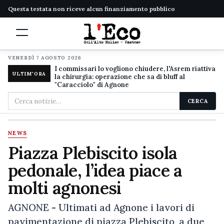
Questa testata non riceve alcun finanziamento pubblico
VENERDÌ 7 AGOSTO 2026
I commissari lo vogliono chiudere, l'Asrem riattiva
ULTIM'ORA
la chirurgia: operazione che sa di bluff al
"Caracciolo" di Agnone
Cerca
CERCA
nel
sito
NEWS
Piazza Plebiscito isola
pedonale, l’idea piace a
molti agnonesi
AGNONE - Ultimati ad Agnone i lavori di
pavimentazione di piazza Plebiscito, a due