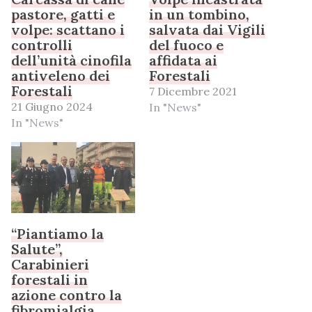
pastore, gatti e
in un tombino,
volpe: scattano i
salvata dai Vigili
controlli
del fuoco e
dell’unità cinofila
affidata ai
antiveleno dei
Forestali
Forestali
7 Dicembre 2021
21 Giugno 2024
In "News"
In "News"
“Piantiamo la
Salute”,
Carabinieri
forestali in
azione contro la
fibromialgia