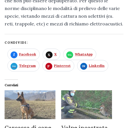
che non può essere depauperato. Per questo le
norme disciplinano le modalità di prelievo delle varie
specie, vietando mezzi di cattura non selettivi (es.
reti, trappole, etc) e mezzi di richiamo elettroacustici.
CONDIVIDI:
Facebook
X
WhatsApp
Telegram
Pinterest
LinkedIn
Correlati
Carcassa di cane
Volpe incastrata