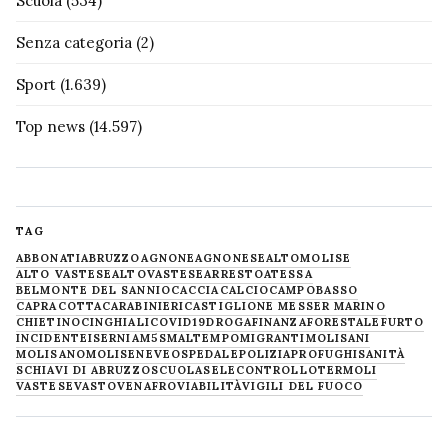
Scuola
(534)
Senza categoria
(2)
Sport
(1.639)
Top news
(14.597)
TAG
ABBONATI
ABRUZZO
AGNONE
AGNONESE
ALTOMOLISE
ALTO VASTESE
ALTOVASTESE
ARRESTO
ATESSA
BELMONTE DEL SANNIO
CACCIA
CALCIO
CAMPOBASSO
CAPRACOTTA
CARABINIERI
CASTIGLIONE MESSER MARINO
CHIETINO
CINGHIALI
COVID19
DROGA
FINANZA
FORESTALE
FURTO
INCIDENTE
ISERNIA
M5S
MALTEMPO
MIGRANTI
MOLISANI
MOLISANO
MOLISE
NEVE
OSPEDALE
POLIZIA
PROFUGHI
SANITÀ
SCHIAVI DI ABRUZZO
SCUOLA
SELECONTROLLO
TERMOLI
VASTESE
VASTO
VENAFRO
VIABILITÀ
VIGILI DEL FUOCO