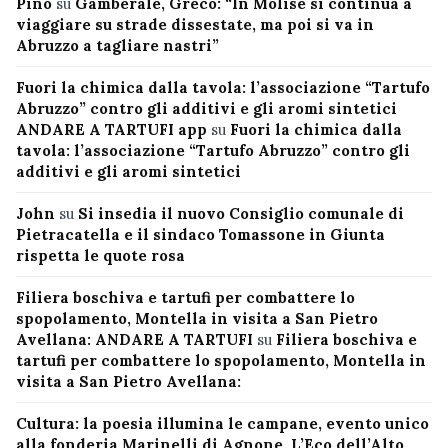
Pino
su
Gamberale, Greco: “In Molise si continua a
viaggiare su strade dissestate, ma poi si va in
Abruzzo a tagliare nastri”
Fuori la chimica dalla tavola: l’associazione “Tartufo
Abruzzo” contro gli additivi e gli aromi sintetici
ANDARE A TARTUFI app
su
Fuori la chimica dalla
tavola: l’associazione “Tartufo Abruzzo” contro gli
additivi e gli aromi sintetici
John
su
Si insedia il nuovo Consiglio comunale di
Pietracatella e il sindaco Tomassone in Giunta
rispetta le quote rosa
Filiera boschiva e tartufi per combattere lo
spopolamento, Montella in visita a San Pietro
Avellana: ANDARE A TARTUFI
su
Filiera boschiva e
tartufi per combattere lo spopolamento, Montella in
visita a San Pietro Avellana:
Cultura: la poesia illumina le campane, evento unico
alla fonderia Marinelli di Agnone. L’Eco dell’Alto