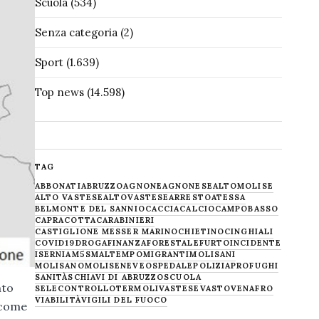
Scuola
(534)
Senza categoria
(2)
Sport
(1.639)
Top news
(14.598)
TAG
ABBONATI
ABRUZZO
AGNONE
AGNONESE
ALTOMOLISE
ALTO VASTESE
ALTOVASTESE
ARRESTO
ATESSA
BELMONTE DEL SANNIO
CACCIA
CALCIO
CAMPOBASSO
CAPRACOTTA
CARABINIERI
CASTIGLIONE MESSER MARINO
CHIETINO
CINGHIALI
COVID19
DROGA
FINANZA
FORESTALE
FURTO
INCIDENTE
ISERNIA
M5S
MALTEMPO
MIGRANTI
MOLISANI
MOLISANO
MOLISE
NEVE
OSPEDALE
POLIZIA
PROFUGHI
SANITÀ
SCHIAVI DI ABRUZZO
SCUOLA
nto
SELECONTROLLO
TERMOLI
VASTESE
VASTO
VENAFRO
VIABILITÀ
VIGILI DEL FUOCO
i come