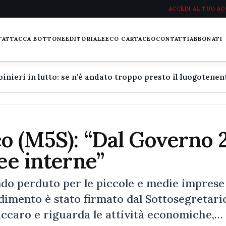
ACCEDI AL TUO A
L'ATTACCA BOTTONE
EDITORIALE
ECO CARTACEO
CONTATTI
ABBONATI
co (M5S): “Dal Governo 
ee interne”
ndo perduto per le piccole e medie imprese
edimento è stato firmato dal Sottosegretario
accaro e riguarda le attività economiche,…