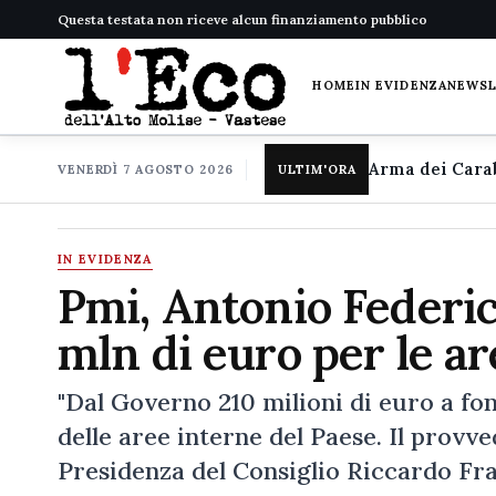
Questa testata non riceve alcun finanziamento pubblico
HOME
IN EVIDENZA
NEWS
VENERDÌ 7 AGOSTO 2026
ULTIM'ORA
IN EVIDENZA
Pmi, Antonio Federi
mln di euro per le ar
"Dal Governo 210 milioni di euro a fo
delle aree interne del Paese. Il provv
Presidenza del Consiglio Riccardo Fr