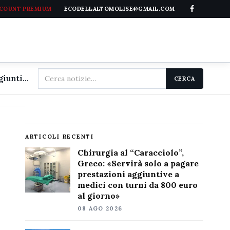
CCOUNT PREMIUM
ECODELLALTOMOLISE@GMAIL.COM
Cerca
Chirurgia al "Caracciolo", Greco: «Servirà solo a pagare prestazioni aggiuntive a medici con turni da 800 euro al giorno»
CERCA
nel
sito
ARTICOLI RECENTI
Chirurgia al “Caracciolo”,
Greco: «Servirà solo a pagare
prestazioni aggiuntive a
medici con turni da 800 euro
al giorno»
08 AGO 2026