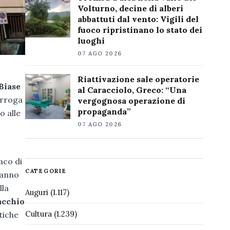
Volturno, decine di alberi
abbattuti dal vento: Vigili del
fuoco ripristinano lo stato dei
luoghi
07 AGO 2026
Riattivazione sale operatorie
Biase
al Caracciolo, Greco: “Una
urroga
vergognosa operazione di
propaganda”
o alle
07 AGO 2026
aco di
CATEGORIE
ranno
lla
Auguri
(1.117)
acchio
Cultura
(1.239)
tiche