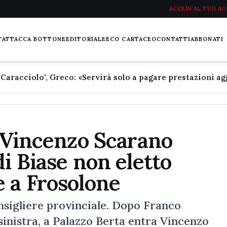
ACCEDI AL TUO A
L'ATTACCA BOTTONE
EDITORIALE
ECO CARTACEO
CONTATTI
ABBONATI
, Vincenzo Scarano
i Biase non eletto
 a Frosolone
nsigliere provinciale. Dopo Franco
inistra, a Palazzo Berta entra Vincenzo