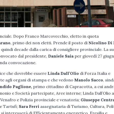
inciale. Dopo Franco Marcovecchio, eletto in quota
arano
, primo dei non eletti. Prende il posto di
Nicolino Di 
quindi decade dalla carica di consigliere provinciale. La s
convocato dal presidente,
Daniele Saia
per giovedì 27 giugn
conda convocazione.
 vice che dovrebbe essere
Linda Dall’Olio
di Forza Italia e
note agli organi di stampa e che vedono
Manolo Sacco
, sind
ndido Paglione,
primo cittadino di Capracotta, a cui and
imonio e Società partecipate, Aree interne; Linda Dall’Olio a
Venafro e Polizia provinciale e venatoria;
Giuseppe Centr
e Tartufi;
Sara Ferri
assegnataria di Turismo, Cultura, Poli
si interesserà di Efficientamento energetico, Fresilia e