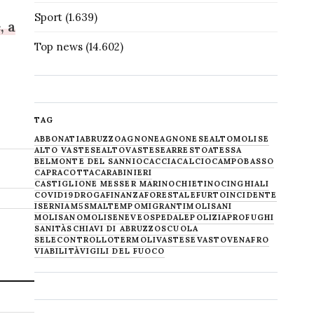
Sport
(1.639)
, a
Top news
(14.602)
TAG
ABBONATI
ABRUZZO
AGNONE
AGNONESE
ALTOMOLISE
ALTO VASTESE
ALTOVASTESE
ARRESTO
ATESSA
BELMONTE DEL SANNIO
CACCIA
CALCIO
CAMPOBASSO
CAPRACOTTA
CARABINIERI
CASTIGLIONE MESSER MARINO
CHIETINO
CINGHIALI
COVID19
DROGA
FINANZA
FORESTALE
FURTO
INCIDENTE
ISERNIA
M5S
MALTEMPO
MIGRANTI
MOLISANI
MOLISANO
MOLISE
NEVE
OSPEDALE
POLIZIA
PROFUGHI
SANITÀ
SCHIAVI DI ABRUZZO
SCUOLA
SELECONTROLLO
TERMOLI
VASTESE
VASTO
VENAFRO
VIABILITÀ
VIGILI DEL FUOCO