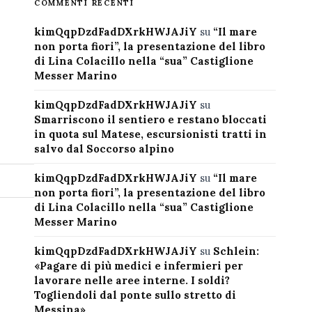
COMMENTI RECENTI
kimQqpDzdFadDXrkHWJAJiY
su
“Il mare
non porta fiori”, la presentazione del libro
di Lina Colacillo nella “sua” Castiglione
Messer Marino
kimQqpDzdFadDXrkHWJAJiY
su
Smarriscono il sentiero e restano bloccati
in quota sul Matese, escursionisti tratti in
salvo dal Soccorso alpino
kimQqpDzdFadDXrkHWJAJiY
su
“Il mare
non porta fiori”, la presentazione del libro
di Lina Colacillo nella “sua” Castiglione
Messer Marino
kimQqpDzdFadDXrkHWJAJiY
su
Schlein:
«Pagare di più medici e infermieri per
lavorare nelle aree interne. I soldi?
Togliendoli dal ponte sullo stretto di
Messina»