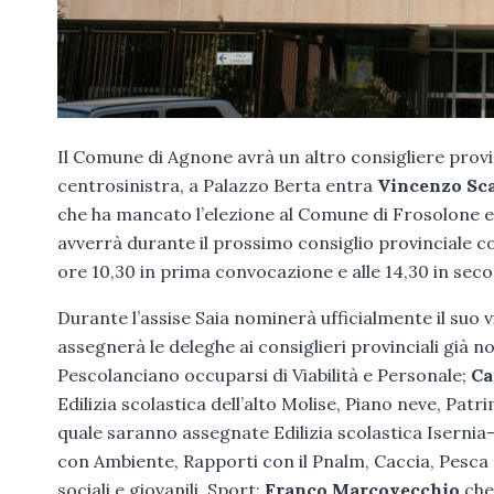
Il Comune di Agnone avrà un altro consigliere prov
centrosinistra, a Palazzo Berta entra
Vincenzo Sc
che ha mancato l’elezione al Comune di Frosolone e 
avverrà durante il prossimo consiglio provinciale 
ore 10,30 in prima convocazione e alle 14,30 in se
Durante l’assise Saia nominerà ufficialmente il suo
assegnerà le deleghe ai consiglieri provinciali già 
Pescolanciano occuparsi di Viabilità e Personale;
Ca
Edilizia scolastica dell’alto Molise, Piano neve, Patr
quale saranno assegnate Edilizia scolastica Isernia-
con Ambiente, Rapporti con il Pnalm, Caccia, Pesca 
sociali e giovanili, Sport;
Franco Marcovecchio
che 