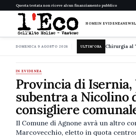
Questa testata non riceve alcun finanziamento pubblico
HOME
IN EVIDENZA
NEWS
DOMENICA 9 AGOSTO 2026
ULTIM'ORA
IN EVIDENZA
Provincia di Isernia
subentra a Nicolino d
consigliere comunale
Il Comune di Agnone avrà un altro co
Marcovecchio, eletto in quota centros