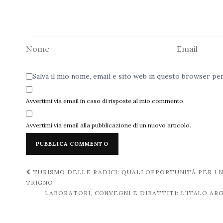
Nome
Email
Salva il mio nome, email e sito web in questo browser p
Avvertimi via email in caso di risposte al mio commento.
Avvertimi via email alla pubblicazione di un nuovo articolo.
Navigazione
TURISMO DELLE RADICI: QUALI OPPORTUNITÀ PER I N
TRIGNO
post
LABORATORI, CONVEGNI E DIBATTITI: L’ITALO AR