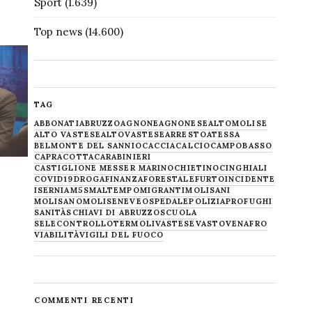
Sport
(1.639)
Top news
(14.600)
TAG
ABBONATI
ABRUZZO
AGNONE
AGNONESE
ALTOMOLISE
ALTO VASTESE
ALTOVASTESE
ARRESTO
ATESSA
BELMONTE DEL SANNIO
CACCIA
CALCIO
CAMPOBASSO
CAPRACOTTA
CARABINIERI
CASTIGLIONE MESSER MARINO
CHIETINO
CINGHIALI
COVID19
DROGA
FINANZA
FORESTALE
FURTO
INCIDENTE
ISERNIA
M5S
MALTEMPO
MIGRANTI
MOLISANI
MOLISANO
MOLISE
NEVE
OSPEDALE
POLIZIA
PROFUGHI
SANITÀ
SCHIAVI DI ABRUZZO
SCUOLA
SELECONTROLLO
TERMOLI
VASTESE
VASTO
VENAFRO
VIABILITÀ
VIGILI DEL FUOCO
COMMENTI RECENTI