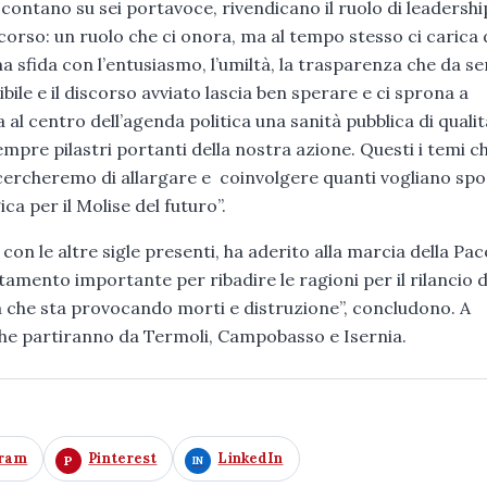
 contano su sei portavoce, rivendicano il ruolo di leadershi
rso: un ruolo che ci onora, ma al tempo stesso ci carica 
a sfida con l’entusiasmo, l’umiltà, la trasparenza che da 
le e il discorso avviato lascia ben sperare e ci sprona a
centro dell’agenda politica una sanità pubblica di qualità,
 sempre pilastri portanti della nostra azione. Questi i temi c
cercheremo di allargare e coinvolgere quanti vogliano spos
a per il Molise del futuro”.
 con le altre sigle presenti, ha aderito alla marcia della Pac
nto importante per ribadire le ragioni per il rilancio d
a che sta provocando morti e distruzione”, concludono. A
 che partiranno da Termoli, Campobasso e Isernia.
gram
Pinterest
LinkedIn