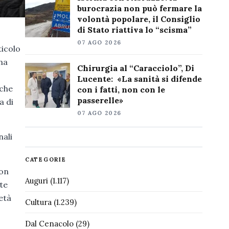
burocrazia non può fermare la
volontà popolare, il Consiglio
di Stato riattiva lo “scisma”
07 AGO 2026
ticolo
una
Chirurgia al “Caracciolo”, Di
Lucente: «La sanità si difende
 che
con i fatti, non con le
passerelle»
a di
07 AGO 2026
nali
CATEGORIE
con
Auguri
(1.117)
te
età
Cultura
(1.239)
Dal Cenacolo
(29)