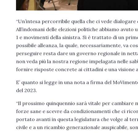
“Un’intesa percorribile quella che ci vede dialogare c
All’indomani delle elezioni politiche abbiamo avuto un
1 e movimenti della sinistra. Si è trattato di un pri
possibile alleanza, la quale, necessariamente, va co
perseguire resta dare un governo regionale in netta
non veda più la nostra regione impelagata nelle sabbi
fornire risposte concrete ai cittadini e una visione al
E’ quanto si legge in una nota a firma del MoVimento
del 2023.
“Il prossimo quinquennio sarà vitale per cambiare ma
forze sane e scevre da condizionamenti che ci ricon
portato avanti in questa legislatura che volge al t
civile e a un ricambio generazionale auspicabile, so