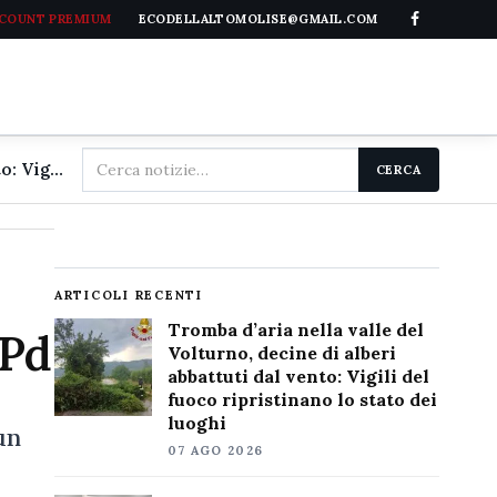
CCOUNT PREMIUM
ECODELLALTOMOLISE@GMAIL.COM
Cerca
Tromba d'aria nella valle del Volturno, decine di alberi abbattuti dal vento: Vigili del fuoco ripristinano lo stato dei luoghi
CERCA
nel
sito
ARTICOLI RECENTI
Tromba d’aria nella valle del
 Pd
Volturno, decine di alberi
abbattuti dal vento: Vigili del
fuoco ripristinano lo stato dei
luoghi
un
07 AGO 2026