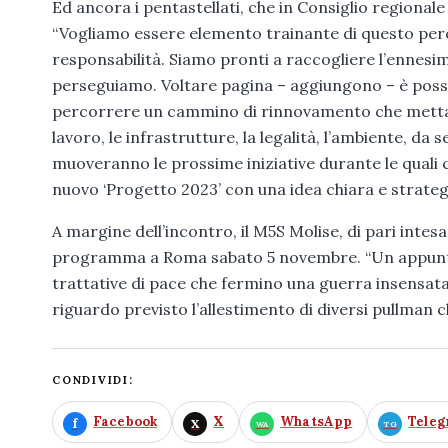
Ed ancora i pentastellati, che in Consiglio regionale
“Vogliamo essere elemento trainante di questo perco
responsabilità. Siamo pronti a raccogliere l’ennesim
perseguiamo. Voltare pagina – aggiungono – è possibi
percorrere un cammino di rinnovamento che metta al 
lavoro, le infrastrutture, la legalità, l’ambiente, da
muoveranno le prossime iniziative durante le quali 
nuovo ‘Progetto 2023’ con una idea chiara e strategic
A margine dell’incontro, il M5S Molise, di pari intesa
programma a Roma sabato 5 novembre. “Un appuntame
trattative di pace che fermino una guerra insensat
riguardo previsto l’allestimento di diversi pullman
CONDIVIDI:
Facebook
X
WhatsApp
Tele