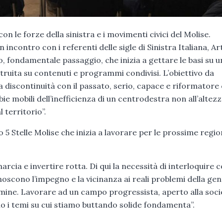
on le forze della sinistra e i movimenti civici del Molise.
 incontro con i referenti delle sigle di Sinistra Italiana, Ar
mo, fondamentale passaggio, che inizia a gettare le basi su 
struita su contenuti e programmi condivisi. L’obiettivo da
 discontinuità con il passato, serio, capace e riformatore
e mobili dell’inefficienza di un centrodestra non all’altezz
 territorio”.
 5 Stelle Molise che inizia a lavorare per le prossime regio
rcia e invertire rotta. Di qui la necessità di interloquire 
oscono l’impegno e la vicinanza ai reali problemi della gen
ermine. Lavorare ad un campo progressista, aperto alla soci
no i temi su cui stiamo buttando solide fondamenta”.