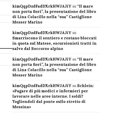
kimQqpDzdFadDXrkHWJAJiY
su
“Il mare
non porta fiori”, la presentazione del libro
di Lina Colacillo nella “sua” Castiglione
Messer Marino
kimQqpDzdFadDXrkHWJAJiY
su
Smarriscono il sentiero e restano bloccati
in quota sul Matese, escursionisti tratti in
salvo dal Soccorso alpino
kimQqpDzdFadDXrkHWJAJiY
su
“Il mare
non porta fiori”, la presentazione del libro
di Lina Colacillo nella “sua” Castiglione
Messer Marino
kimQqpDzdFadDXrkHWJAJiY
su
Schlein:
«Pagare di più medici e infermieri per
lavorare nelle aree interne. I soldi?
Togliendoli dal ponte sullo stretto di
Messina»