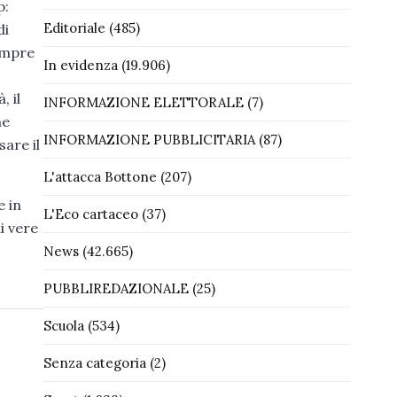
p:
Editoriale
(485)
di
sempre
In evidenza
(19.906)
 il
INFORMAZIONE ELETTORALE
(7)
he
INFORMAZIONE PUBBLICITARIA
(87)
are il
L'attacca Bottone
(207)
e in
L'Eco cartaceo
(37)
i vere
News
(42.665)
PUBBLIREDAZIONALE
(25)
Scuola
(534)
Senza categoria
(2)