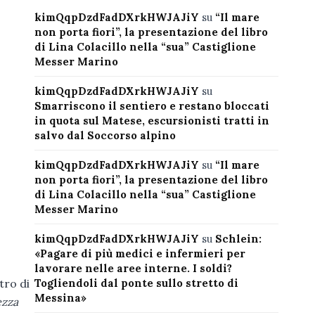
kimQqpDzdFadDXrkHWJAJiY
su
“Il mare
non porta fiori”, la presentazione del libro
di Lina Colacillo nella “sua” Castiglione
Messer Marino
kimQqpDzdFadDXrkHWJAJiY
su
Smarriscono il sentiero e restano bloccati
in quota sul Matese, escursionisti tratti in
salvo dal Soccorso alpino
kimQqpDzdFadDXrkHWJAJiY
su
“Il mare
non porta fiori”, la presentazione del libro
di Lina Colacillo nella “sua” Castiglione
Messer Marino
kimQqpDzdFadDXrkHWJAJiY
su
Schlein:
«Pagare di più medici e infermieri per
lavorare nelle aree interne. I soldi?
Togliendoli dal ponte sullo stretto di
tro di
Messina»
ezza