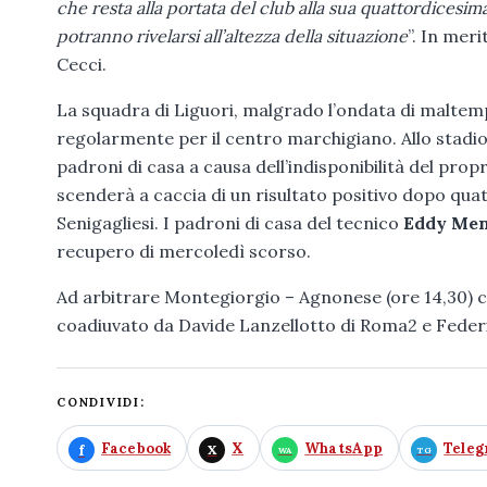
che resta alla portata del club alla sua quattordicesima
potranno rivelarsi all’altezza della situazione
”. In mer
Cecci.
La squadra di Liguori, malgrado l’ondata di maltemp
regolarmente per il centro marchigiano. Allo stadio 
padroni di casa a causa dell’indisponibilità del prop
scenderà a caccia di un risultato positivo dopo qua
Senigagliesi. I padroni di casa del tecnico
Eddy Me
recupero di mercoledì scorso.
Ad arbitrare Montegiorgio – Agnonese (ore 14,30) ci
coadiuvato da Davide Lanzellotto di Roma2 e Federi
CONDIVIDI:
Facebook
X
WhatsApp
Tele