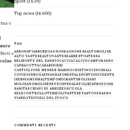
Sport
(1.639)
Top news
(14.600)
ina e
l
TAG
auro
ABBONATI
ABRUZZO
AGNONE
AGNONESE
ALTOMOLISE
Rieti e
ALTO VASTESE
ALTOVASTESE
ARRESTO
ATESSA
colas
BELMONTE DEL SANNIO
CACCIA
CALCIO
CAMPOBASSO
CAPRACOTTA
CARABINIERI
CASTIGLIONE MESSER MARINO
CHIETINO
CINGHIALI
COVID19
DROGA
FINANZA
FORESTALE
FURTO
INCIDENTE
ISERNIA
M5S
MALTEMPO
MIGRANTI
MOLISANI
MOLISANO
MOLISE
NEVE
OSPEDALE
POLIZIA
PROFUGHI
SANITÀ
SCHIAVI DI ABRUZZO
SCUOLA
SELECONTROLLO
TERMOLI
VASTESE
VASTO
VENAFRO
VIABILITÀ
VIGILI DEL FUOCO
COMMENTI RECENTI