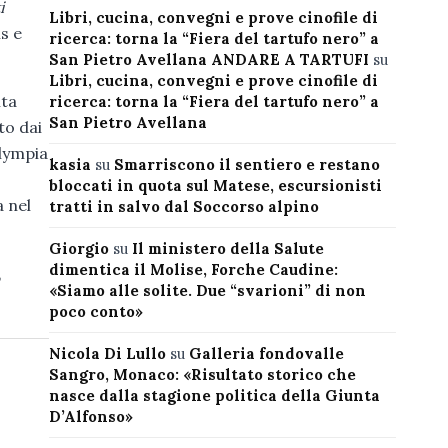
i
Libri, cucina, convegni e prove cinofile di
s e
ricerca: torna la “Fiera del tartufo nero” a
San Pietro Avellana ANDARE A TARTUFI
su
Libri, cucina, convegni e prove cinofile di
ita
ricerca: torna la “Fiera del tartufo nero” a
San Pietro Avellana
to dai
Olympia
kasia
su
Smarriscono il sentiero e restano
bloccati in quota sul Matese, escursionisti
a nel
tratti in salvo dal Soccorso alpino
Giorgio
su
Il ministero della Salute
dimentica il Molise, Forche Caudine:
,
«Siamo alle solite. Due “svarioni” di non
poco conto»
Nicola Di Lullo
su
Galleria fondovalle
Sangro, Monaco: «Risultato storico che
nasce dalla stagione politica della Giunta
D’Alfonso»