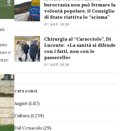
burocrazia non può fermare la
volontà popolare, il Consiglio
di Stato riattiva lo “scisma”
07 AGO 2026
ati
Chirurgia al “Caracciolo”, Di
sano
Lucente: «La sanità si difende
con i fatti, non con le
sso e
passerelle»
enze
07 AGO 2026
CATEGORIE
Auguri
(1.117)
Cultura
(1.239)
Dal Cenacolo
(29)