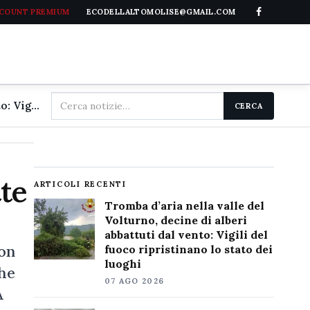
CCOUNT PREMIUM
ECODELLALTOMOLISE@GMAIL.COM
Cerca
Tromba d'aria nella valle del Volturno, decine di alberi abbattuti dal vento: Vigili del fuoco ripristinano lo stato dei luoghi
CERCA
nel
sito
tte
ARTICOLI RECENTI
Tromba d’aria nella valle del
Volturno, decine di alberi
abbattuti dal vento: Vigili del
con
fuoco ripristinano lo stato dei
luoghi
che
07 AGO 2026
A