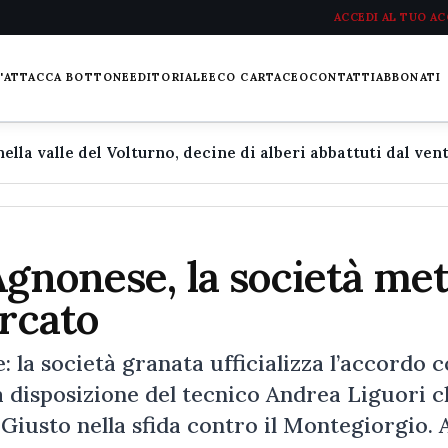
ACCEDI AL TUO A
L'ATTACCA BOTTONE
EDITORIALE
ECO CARTACEO
CONTATTI
ABBONATI
Agnonese, la società me
ercato
 la società granata ufficializza l’accordo 
ià disposizione del tecnico Andrea Liguori 
iusto nella sfida contro il Montegiorgio. 