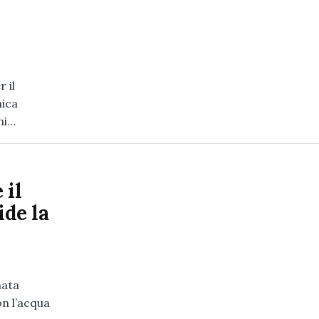
 il
nica
ni…
 il
ide la
nata
on l’acqua