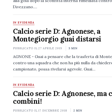
alla gola dopo la sconfitta interna rimediata contro
l’Avezzano.…
IN EVIDENZA
Calcio serie D: Agnonese, a
Montegiorgio guai distarsi
PUBBLICATO IL
27 APRILE 2019
3 MIN
AGNONE - Guai a pensare che la trasferta di Monte
contro una squadra che non ha più nulla da chiedere
campionato, possa rivelarsi agevole. Guai…
IN EVIDENZA
Calcio serie D: Agnonese, ma 
combini!
PUBBLICATO IL
17 DICEMBRE 2018
2 MIN