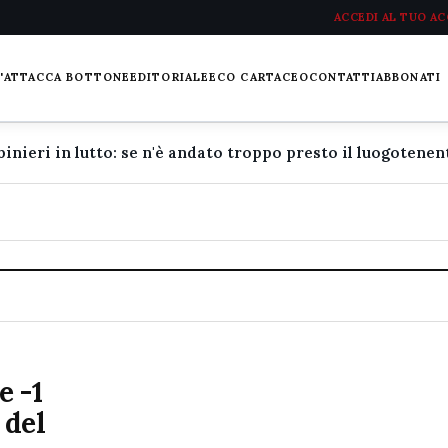
ACCEDI AL TUO A
L'ATTACCA BOTTONE
EDITORIALE
ECO CARTACEO
CONTATTI
ABBONATI
e -1
 del