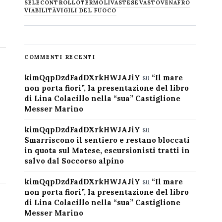
SELECONTROLLO
TERMOLI
VASTESE
VASTO
VENAFRO
VIABILITÀ
VIGILI DEL FUOCO
COMMENTI RECENTI
kimQqpDzdFadDXrkHWJAJiY
su
“Il mare
non porta fiori”, la presentazione del libro
di Lina Colacillo nella “sua” Castiglione
Messer Marino
kimQqpDzdFadDXrkHWJAJiY
su
Smarriscono il sentiero e restano bloccati
in quota sul Matese, escursionisti tratti in
salvo dal Soccorso alpino
kimQqpDzdFadDXrkHWJAJiY
su
“Il mare
non porta fiori”, la presentazione del libro
di Lina Colacillo nella “sua” Castiglione
Messer Marino