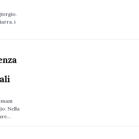
iorgio.
arra, i
enza
ali
omani
io. Nella
fare…