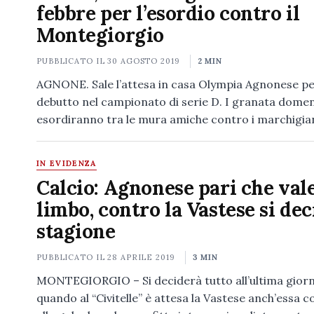
febbre per l’esordio contro il
Montegiorgio
PUBBLICATO IL
30 AGOSTO 2019
2 MIN
AGNONE. Sale l’attesa in casa Olympia Agnonese per
debutto nel campionato di serie D. I granata dome
esordiranno tra le mura amiche contro i marchigia
IN EVIDENZA
Calcio: Agnonese pari che vale
limbo, contro la Vastese si dec
stagione
PUBBLICATO IL
28 APRILE 2019
3 MIN
MONTEGIORGIO – Si deciderà tutto all’ultima gior
quando al “Civitelle” è attesa la Vastese anch’essa c