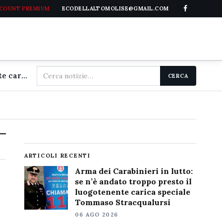
CCOUNT PREMIUM
ECODELLALTOMOLISE@GMAIL.COM
Cerca
Arma dei Carabinieri in lutto: se n'è andato troppo presto il luogotenente carica speciale Tommaso Stracqualursi
CERCA
nel
sito
ARTICOLI RECENTI
Arma dei Carabinieri in lutto:
se n’è andato troppo presto il
luogotenente carica speciale
Tommaso Stracqualursi
06 AGO 2026