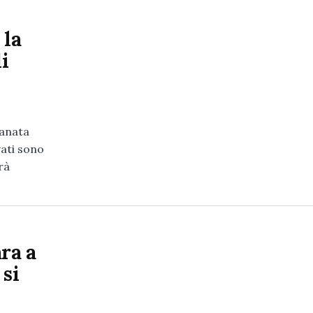
 la
i
ranata
vati sono
rà
ra a
 si