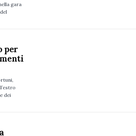
nella gara
del
o per
ementi
rtuni,
l’estro
e dei
a