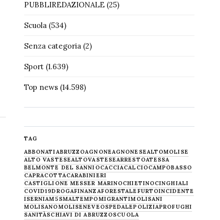
PUBBLIREDAZIONALE
(25)
Scuola
(534)
Senza categoria
(2)
Sport
(1.639)
Top news
(14.598)
TAG
ABBONATI
ABRUZZO
AGNONE
AGNONESE
ALTOMOLISE
ALTO VASTESE
ALTOVASTESE
ARRESTO
ATESSA
BELMONTE DEL SANNIO
CACCIA
CALCIO
CAMPOBASSO
CAPRACOTTA
CARABINIERI
CASTIGLIONE MESSER MARINO
CHIETINO
CINGHIALI
COVID19
DROGA
FINANZA
FORESTALE
FURTO
INCIDENTE
ISERNIA
M5S
MALTEMPO
MIGRANTI
MOLISANI
MOLISANO
MOLISE
NEVE
OSPEDALE
POLIZIA
PROFUGHI
SANITÀ
SCHIAVI DI ABRUZZO
SCUOLA