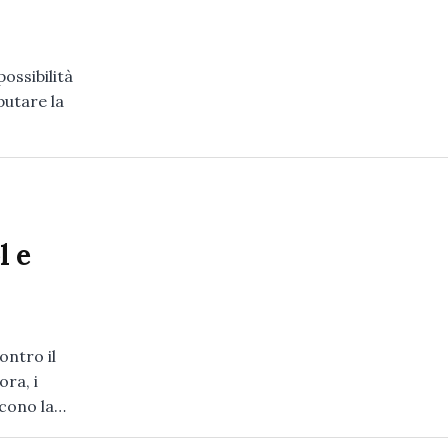
ossibilità
putare la
l e
ontro il
ora, i
scono la…