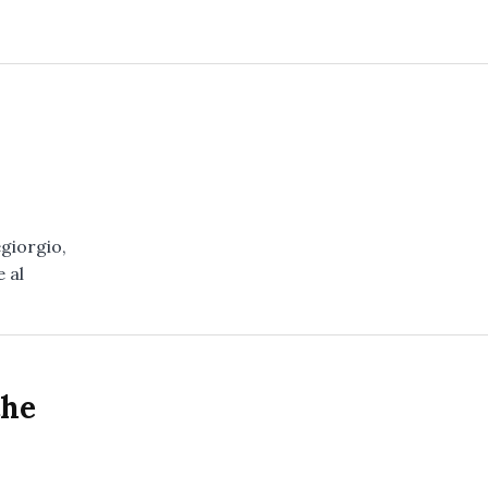
giorgio,
 al
che