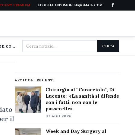
CCOUNT PREMIUM
ECODELLALTOMOLISE@GMAIL.COM
Cerca
Chirurgia al "Caracciolo", Di Lucente: «La sanità si difende con i fatti, non con le passerelle»
CERCA
nel
sito
ARTICOLI RECENTI
Chirurgia al “Caracciolo”, Di
Lucente: «La sanità si difende
con i fatti, non con le
iato
passerelle»
07 AGO 2026
er il
Week and Day Surgery al