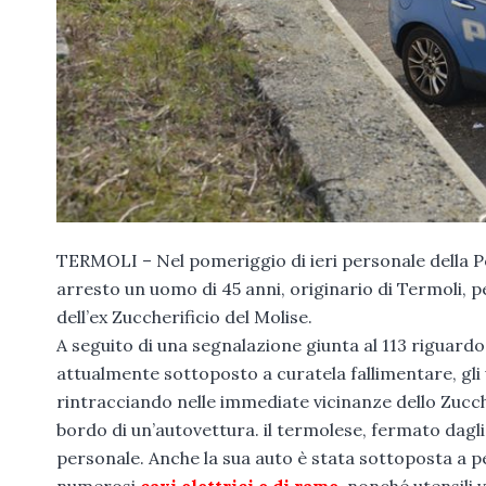
TERMOLI – Nel pomeriggio di ieri personale della Pol
arresto un uomo di 45 anni, originario di Termoli, p
dell’ex Zuccherificio del Molise.
A seguito di una segnalazione giunta al 113 riguardo 
attualmente sottoposto a curatela fallimentare, gli
rintracciando nelle immediate vicinanze dello Zucc
bordo di un’autovettura. il termolese, fermato dag
personale. Anche la sua auto è stata sottoposta a per
numerosi
cavi elettrici e di rame
, nonché utensili