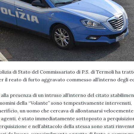
izia di Stato del Commissariato di P.S. di Termoli ha tratt
er il reato di furto aggravato commesso all’interno degli ed
alla presenza di un intruso all’interno del citato stabilimen
 uomini della “Volante” sono tempestivamente intervenuti,
herificio, un uomo che cercava di allontanarsi velocemente
li agenti, è stato immediatamente sottoposto a perquisizio
quisizione e nell’abitacolo della stessa sono stati rinvenut
 vari da lavoro, verosimilmente oggetto di furto o comunque