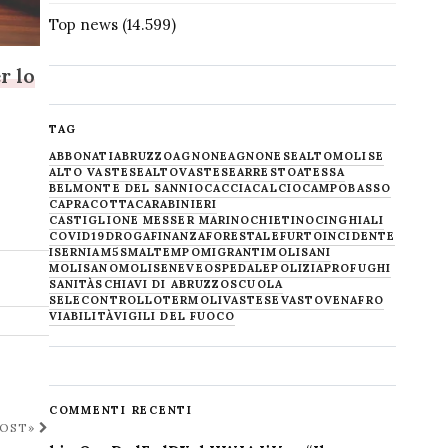
Top news
(14.599)
r lo
TAG
ABBONATI
ABRUZZO
AGNONE
AGNONESE
ALTOMOLISE
ALTO VASTESE
ALTOVASTESE
ARRESTO
ATESSA
BELMONTE DEL SANNIO
CACCIA
CALCIO
CAMPOBASSO
CAPRACOTTA
CARABINIERI
CASTIGLIONE MESSER MARINO
CHIETINO
CINGHIALI
COVID19
DROGA
FINANZA
FORESTALE
FURTO
INCIDENTE
ISERNIA
M5S
MALTEMPO
MIGRANTI
MOLISANI
MOLISANO
MOLISE
NEVE
OSPEDALE
POLIZIA
PROFUGHI
SANITÀ
SCHIAVI DI ABRUZZO
SCUOLA
SELECONTROLLO
TERMOLI
VASTESE
VASTO
VENAFRO
VIABILITÀ
VIGILI DEL FUOCO
COMMENTI RECENTI
POST»