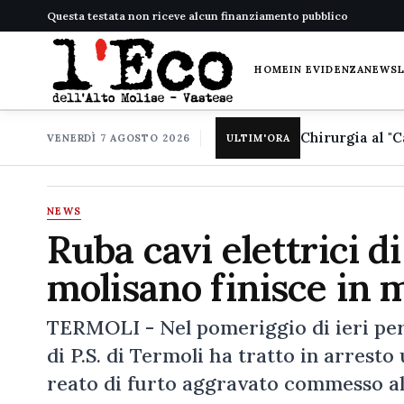
Questa testata non riceve alcun finanziamento pubblico
HOME
IN EVIDENZA
NEWS
VENERDÌ 7 AGOSTO 2026
ULTIM'ORA
NEWS
Ruba cavi elettrici d
molisano finisce in 
TERMOLI - Nel pomeriggio di ieri pers
di P.S. di Termoli ha tratto in arresto
reato di furto aggravato commesso all