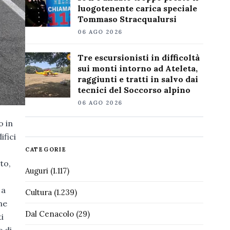
luogotenente carica speciale
Tommaso Stracqualursi
06 AGO 2026
Tre escursionisti in difficoltà
sui monti intorno ad Ateleta,
raggiunti e tratti in salvo dai
tecnici del Soccorso alpino
06 AGO 2026
o in
ifici
CATEGORIE
to,
Auguri
(1.117)
 a
Cultura
(1.239)
ne
Dal Cenacolo
(29)
i
 di