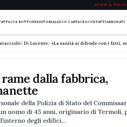
ACCEDI AL TUO A
L'ATTACCA BOTTONE
EDITORIALE
ECO CARTACEO
CONTATTI
ABBONATI
i rame dalla fabbrica,
manette
onale della Polizia di Stato del Commissar
 un uomo di 45 anni, originario di Termoli, p
’interno degli edifici…