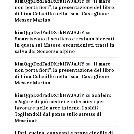
kimQqpDzdFadDXrkHWJAJiY
su
“Il mare
non porta fiori”, la presentazione del libro
di Lina Colacillo nella “sua” Castiglione
Messer Marino
kimQqpDzdFadDXrkHWJAJiY
su
Smarriscono il sentiero e restano bloccati
in quota sul Matese, escursionisti tratti in
salvo dal Soccorso alpino
kimQqpDzdFadDXrkHWJAJiY
su
“Il mare
non porta fiori”, la presentazione del libro
di Lina Colacillo nella “sua” Castiglione
Messer Marino
kimQqpDzdFadDXrkHWJAJiY
su
Schlein:
«Pagare di più medici e infermieri per
lavorare nelle aree interne. I soldi?
Togliendoli dal ponte sullo stretto di
Messina»
Libri, cucina, convegni e prove cinofile di