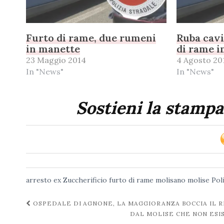
Furto di rame, due rumeni
Ruba cavi
in manette
di rame i
23 Maggio 2014
4 Agosto 20
In "News"
In "News"
Sostieni la stampa
arresto
ex Zuccherificio
furto di rame
molisano
molise
Pol
Navigazione
OSPEDALE DI AGNONE, LA MAGGIORANZA BOCCIA IL R
DAL MOLISE CHE NON ESI
post