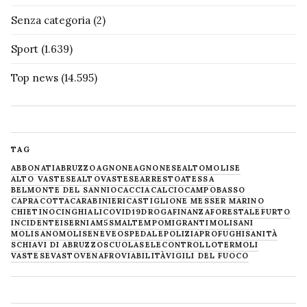
Senza categoria
(2)
Sport
(1.639)
Top news
(14.595)
TAG
ABBONATI
ABRUZZO
AGNONE
AGNONESE
ALTOMOLISE
ALTO VASTESE
ALTOVASTESE
ARRESTO
ATESSA
BELMONTE DEL SANNIO
CACCIA
CALCIO
CAMPOBASSO
CAPRACOTTA
CARABINIERI
CASTIGLIONE MESSER MARINO
CHIETINO
CINGHIALI
COVID19
DROGA
FINANZA
FORESTALE
FURTO
INCIDENTE
ISERNIA
M5S
MALTEMPO
MIGRANTI
MOLISANI
MOLISANO
MOLISE
NEVE
OSPEDALE
POLIZIA
PROFUGHI
SANITÀ
SCHIAVI DI ABRUZZO
SCUOLA
SELECONTROLLO
TERMOLI
VASTESE
VASTO
VENAFRO
VIABILITÀ
VIGILI DEL FUOCO