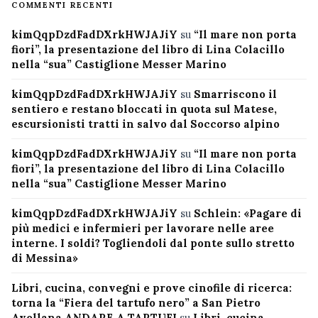
COMMENTI RECENTI
kimQqpDzdFadDXrkHWJAJiY
su
“Il mare non porta
fiori”, la presentazione del libro di Lina Colacillo
nella “sua” Castiglione Messer Marino
kimQqpDzdFadDXrkHWJAJiY
su
Smarriscono il
sentiero e restano bloccati in quota sul Matese,
escursionisti tratti in salvo dal Soccorso alpino
kimQqpDzdFadDXrkHWJAJiY
su
“Il mare non porta
fiori”, la presentazione del libro di Lina Colacillo
nella “sua” Castiglione Messer Marino
kimQqpDzdFadDXrkHWJAJiY
su
Schlein: «Pagare di
più medici e infermieri per lavorare nelle aree
interne. I soldi? Togliendoli dal ponte sullo stretto
di Messina»
Libri, cucina, convegni e prove cinofile di ricerca:
torna la “Fiera del tartufo nero” a San Pietro
Avellana ANDARE A TARTUFI
su
Libri, cucina,