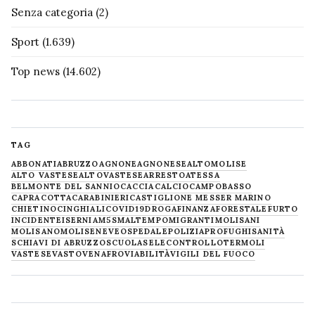
Senza categoria
(2)
Sport
(1.639)
Top news
(14.602)
TAG
ABBONATI
ABRUZZO
AGNONE
AGNONESE
ALTOMOLISE
ALTO VASTESE
ALTOVASTESE
ARRESTO
ATESSA
BELMONTE DEL SANNIO
CACCIA
CALCIO
CAMPOBASSO
CAPRACOTTA
CARABINIERI
CASTIGLIONE MESSER MARINO
CHIETINO
CINGHIALI
COVID19
DROGA
FINANZA
FORESTALE
FURTO
INCIDENTE
ISERNIA
M5S
MALTEMPO
MIGRANTI
MOLISANI
MOLISANO
MOLISE
NEVE
OSPEDALE
POLIZIA
PROFUGHI
SANITÀ
SCHIAVI DI ABRUZZO
SCUOLA
SELECONTROLLO
TERMOLI
VASTESE
VASTO
VENAFRO
VIABILITÀ
VIGILI DEL FUOCO