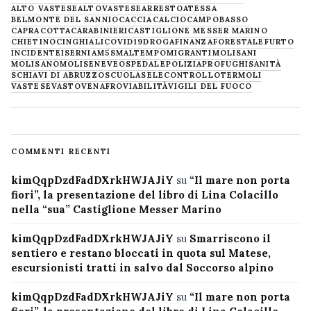
ALTO VASTESE
ALTOVASTESE
ARRESTO
ATESSA
BELMONTE DEL SANNIO
CACCIA
CALCIO
CAMPOBASSO
CAPRACOTTA
CARABINIERI
CASTIGLIONE MESSER MARINO
CHIETINO
CINGHIALI
COVID19
DROGA
FINANZA
FORESTALE
FURTO
INCIDENTE
ISERNIA
M5S
MALTEMPO
MIGRANTI
MOLISANI
MOLISANO
MOLISE
NEVE
OSPEDALE
POLIZIA
PROFUGHI
SANITÀ
SCHIAVI DI ABRUZZO
SCUOLA
SELECONTROLLO
TERMOLI
VASTESE
VASTO
VENAFRO
VIABILITÀ
VIGILI DEL FUOCO
COMMENTI RECENTI
kimQqpDzdFadDXrkHWJAJiY
su
“Il mare non porta
fiori”, la presentazione del libro di Lina Colacillo
nella “sua” Castiglione Messer Marino
kimQqpDzdFadDXrkHWJAJiY
su
Smarriscono il
sentiero e restano bloccati in quota sul Matese,
escursionisti tratti in salvo dal Soccorso alpino
kimQqpDzdFadDXrkHWJAJiY
su
“Il mare non porta