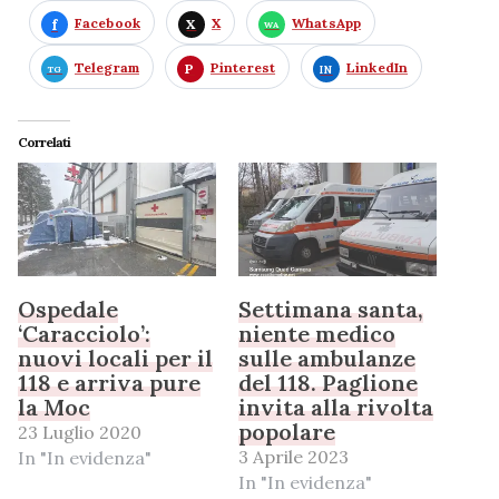
Facebook
X
WhatsApp
Telegram
Pinterest
LinkedIn
Correlati
Ospedale
Settimana santa,
‘Caracciolo’:
niente medico
nuovi locali per il
sulle ambulanze
118 e arriva pure
del 118. Paglione
la Moc
invita alla rivolta
popolare
23 Luglio 2020
3 Aprile 2023
In "In evidenza"
In "In evidenza"