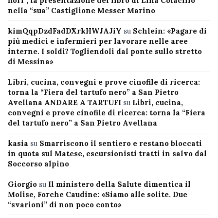
fiori”, la presentazione del libro di Lina Colacillo
nella “sua” Castiglione Messer Marino
kimQqpDzdFadDXrkHWJAJiY
su
Schlein: «Pagare di
più medici e infermieri per lavorare nelle aree
interne. I soldi? Togliendoli dal ponte sullo stretto
di Messina»
Libri, cucina, convegni e prove cinofile di ricerca:
torna la “Fiera del tartufo nero” a San Pietro
Avellana ANDARE A TARTUFI
su
Libri, cucina,
convegni e prove cinofile di ricerca: torna la “Fiera
del tartufo nero” a San Pietro Avellana
kasia
su
Smarriscono il sentiero e restano bloccati
in quota sul Matese, escursionisti tratti in salvo dal
Soccorso alpino
Giorgio
su
Il ministero della Salute dimentica il
Molise, Forche Caudine: «Siamo alle solite. Due
“svarioni” di non poco conto»