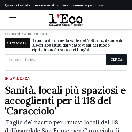
Questa testata non riceve alcun finanziamento pubblico
VENERDÌ 7 AGOSTO 2026
Tromba d'aria nella valle del Volturno, decine di
ULTIM'ORA
alberi abbattuti dal vento: Vigili del fuoco
ripristinano lo stato dei luoghi
Cerca
CERCA
nel
sito
IN EVIDENZA
Sanità, locali più spaziosi e
accoglienti per il 118 del
‘Caracciolo’
Taglio del nastro per i nuovi locali del 118
dell’ospedale San Francesco Caracciolo di