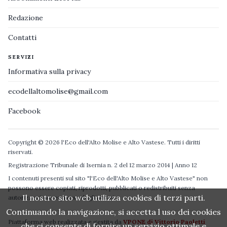
Redazione
Contatti
SERVIZI
Informativa sulla privacy
ecodellaltomolise@gmail.com
Facebook
Copyright © 2026 l'Eco dell'Alto Molise e Alto Vastese. Tutti i diritti
riservati.
Registrazione Tribunale di Isernia n. 2 del 12 marzo 2014 | Anno 12
I contenuti presenti sul sito "l'Eco dell'Alto Molise e Alto Vastese" non
possono essere copiati, riprodotti, pubblicati o redistribuiti senza
Il nostro sito web utilizza cookies di terzi parti.
autorizzazione espressa degli autori.
Continuando la navigazione, si accetta l uso dei cookies
Piattaforma web realizzata e gestita da
VPONE di Vittorio Paoletti
che ci consente di fornire un servizio ottimale e