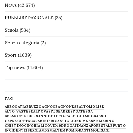
News
(42.674)
PUBBLIREDAZIONALE
(25)
Scuola
(534)
Senza categoria
(2)
Sport
(1.639)
Top news
(14.604)
TAG
ABBONATI
ABRUZZO
AGNONE
AGNONESE
ALTOMOLISE
ALTO VASTESE
ALTOVASTESE
ARRESTO
ATESSA
BELMONTE DEL SANNIO
CACCIA
CALCIO
CAMPOBASSO
CAPRACOTTA
CARABINIERI
CASTIGLIONE MESSER MARINO
CHIETINO
CINGHIALI
COVID19
DROGA
FINANZA
FORESTALE
FURTO
INCIDENTE
ISERNIA
M5S
MALTEMPO
MIGRANTI
MOLISANI