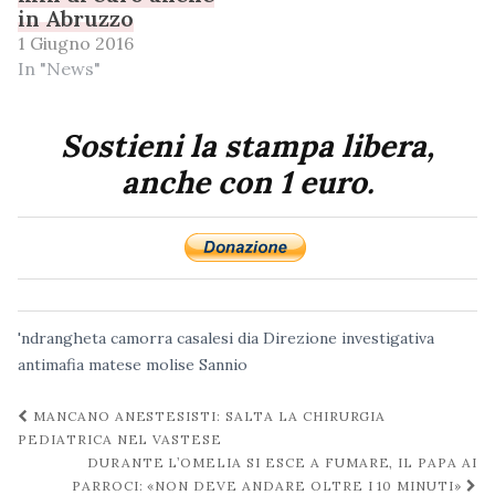
in Abruzzo
1 Giugno 2016
In "News"
Sostieni la stampa libera,
anche con 1 euro.
'ndrangheta
camorra
casalesi
dia
Direzione investigativa
antimafia
matese
molise
Sannio
Navigazione
MANCANO ANESTESISTI: SALTA LA CHIRURGIA
post
PEDIATRICA NEL VASTESE
DURANTE L’OMELIA SI ESCE A FUMARE, IL PAPA AI
PARROCI: «NON DEVE ANDARE OLTRE I 10 MINUTI»