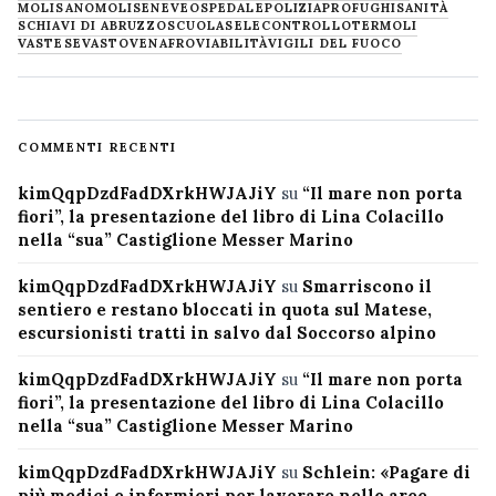
MOLISANO
MOLISE
NEVE
OSPEDALE
POLIZIA
PROFUGHI
SANITÀ
SCHIAVI DI ABRUZZO
SCUOLA
SELECONTROLLO
TERMOLI
VASTESE
VASTO
VENAFRO
VIABILITÀ
VIGILI DEL FUOCO
COMMENTI RECENTI
kimQqpDzdFadDXrkHWJAJiY
su
“Il mare non porta
fiori”, la presentazione del libro di Lina Colacillo
nella “sua” Castiglione Messer Marino
kimQqpDzdFadDXrkHWJAJiY
su
Smarriscono il
sentiero e restano bloccati in quota sul Matese,
escursionisti tratti in salvo dal Soccorso alpino
kimQqpDzdFadDXrkHWJAJiY
su
“Il mare non porta
fiori”, la presentazione del libro di Lina Colacillo
nella “sua” Castiglione Messer Marino
kimQqpDzdFadDXrkHWJAJiY
su
Schlein: «Pagare di
più medici e infermieri per lavorare nelle aree