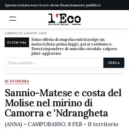
Questa testata non riceve alcun finanziamento pubblico
LUNEDÌ 10 AGOSTO 2026
Sotto effetto di stupefacenti travolge un
ULTIM'ORA
motociclista: prima fugge, poi si costituisce.
Dovrà rispondere di omicidio stradale colposo
pluri-aggravato
Cerca
CERCA
nel
sito
IN EVIDENZA
Sannio-Matese e costa del
Molise nel mirino di
Camorra e ‘Ndrangheta
(ANSA) - CAMPOBASSO, 8 FEB - Il territorio