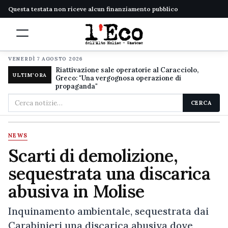
Questa testata non riceve alcun finanziamento pubblico
VENERDÌ 7 AGOSTO 2026
Riattivazione sale operatorie al Caracciolo,
ULTIM'ORA
Greco: "Una vergognosa operazione di
propaganda"
Cerca
CERCA
nel
sito
NEWS
Scarti di demolizione,
sequestrata una discarica
abusiva in Molise
Inquinamento ambientale, sequestrata dai
Carabinieri una discarica abusiva dove