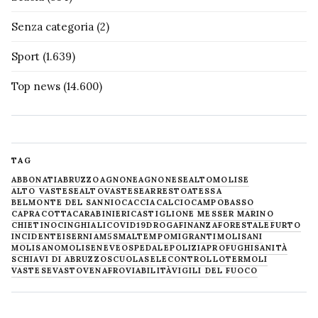
Senza categoria
(2)
Sport
(1.639)
Top news
(14.600)
TAG
ABBONATI
ABRUZZO
AGNONE
AGNONESE
ALTOMOLISE
ALTO VASTESE
ALTOVASTESE
ARRESTO
ATESSA
BELMONTE DEL SANNIO
CACCIA
CALCIO
CAMPOBASSO
CAPRACOTTA
CARABINIERI
CASTIGLIONE MESSER MARINO
CHIETINO
CINGHIALI
COVID19
DROGA
FINANZA
FORESTALE
FURTO
INCIDENTE
ISERNIA
M5S
MALTEMPO
MIGRANTI
MOLISANI
MOLISANO
MOLISE
NEVE
OSPEDALE
POLIZIA
PROFUGHI
SANITÀ
SCHIAVI DI ABRUZZO
SCUOLA
SELECONTROLLO
TERMOLI
VASTESE
VASTO
VENAFRO
VIABILITÀ
VIGILI DEL FUOCO