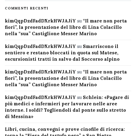
COMMENTI RECENTI
kimQqpDzdFadDXrkHWJAJiY
su
“Il mare non porta
fiori”, la presentazione del libro di Lina Colacillo
nella “sua” Castiglione Messer Marino
kimQqpDzdFadDXrkHWJAJiY
su
Smarriscono il
sentiero e restano bloccati in quota sul Matese,
escursionisti tratti in salvo dal Soccorso alpino
kimQqpDzdFadDXrkHWJAJiY
su
“Il mare non porta
fiori”, la presentazione del libro di Lina Colacillo
nella “sua” Castiglione Messer Marino
kimQqpDzdFadDXrkHWJAJiY
su
Schlein: «Pagare di
più medici e infermieri per lavorare nelle aree
interne. I soldi? Togliendoli dal ponte sullo stretto
di Messina»
Libri, cucina, convegni e prove cinofile di ricerca:
torna la “Fiera del tartufo nero” a San Pietro