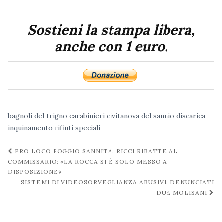
Sostieni la stampa libera,
anche con 1 euro.
bagnoli del trigno
carabinieri
civitanova del sannio
discarica
inquinamento
rifiuti speciali
Navigazione
PRO LOCO POGGIO SANNITA, RICCI RIBATTE AL
post
COMMISSARIO: «LA ROCCA SI È SOLO MESSO A
DISPOSIZIONE»
SISTEMI DI VIDEOSORVEGLIANZA ABUSIVI, DENUNCIATI
DUE MOLISANI