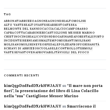
TAG
ABBONATI
ABRUZZO
AGNONE
AGNONESE
ALTOMOLISE
ALTO VASTESE
ALTOVASTESE
ARRESTO
ATESSA
BELMONTE DEL SANNIO
CACCIA
CALCIO
CAMPOBASSO
CAPRACOTTA
CARABINIERI
CASTIGLIONE MESSER MARINO
CHIETINO
CINGHIALI
COVID19
DROGA
FINANZA
FORESTALE
FURTO
INCIDENTE
ISERNIA
M5S
MALTEMPO
MIGRANTI
MOLISANI
MOLISANO
MOLISE
NEVE
OSPEDALE
POLIZIA
PROFUGHI
SANITÀ
SCHIAVI DI ABRUZZO
SCUOLA
SELECONTROLLO
TERMOLI
VASTESE
VASTO
VENAFRO
VIABILITÀ
VIGILI DEL FUOCO
COMMENTI RECENTI
kimQqpDzdFadDXrkHWJAJiY
su
“Il mare non porta
fiori”, la presentazione del libro di Lina Colacillo
nella “sua” Castiglione Messer Marino
kimQqpDzdFadDXrkHWJAJiY
su
Smarriscono il