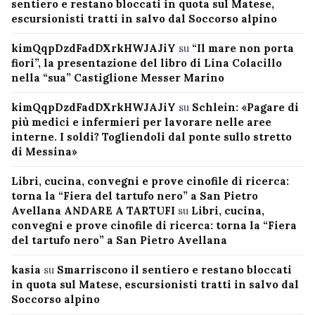
sentiero e restano bloccati in quota sul Matese,
escursionisti tratti in salvo dal Soccorso alpino
kimQqpDzdFadDXrkHWJAJiY
su
“Il mare non porta
fiori”, la presentazione del libro di Lina Colacillo
nella “sua” Castiglione Messer Marino
kimQqpDzdFadDXrkHWJAJiY
su
Schlein: «Pagare di
più medici e infermieri per lavorare nelle aree
interne. I soldi? Togliendoli dal ponte sullo stretto
di Messina»
Libri, cucina, convegni e prove cinofile di ricerca:
torna la “Fiera del tartufo nero” a San Pietro
Avellana ANDARE A TARTUFI
su
Libri, cucina,
convegni e prove cinofile di ricerca: torna la “Fiera
del tartufo nero” a San Pietro Avellana
kasia
su
Smarriscono il sentiero e restano bloccati
in quota sul Matese, escursionisti tratti in salvo dal
Soccorso alpino