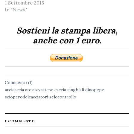
1 Settembre 2015
In "News"
Sostieni la stampa libera,
anche con 1 euro.
Commento (1)
arcicaccia
atc
atcvastese
caccia
cinghiali
dinopepe
scioperodeicacciatori
selecontrollo
1 COMMENTO