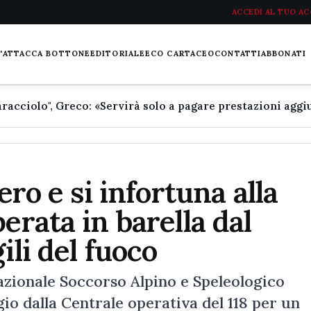
ACCEDI AL TUO A
L'ATTACCA BOTTONE
EDITORIALE
ECO CARTACEO
CONTATTI
ABBONATI
ero e si infortuna alla
erata in barella dal
ili del fuoco
azionale Soccorso Alpino e Speleologico
io dalla Centrale operativa del 118 per un