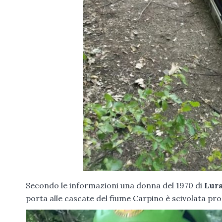
Secondo le informazioni una donna del 1970 di
Lur
porta alle cascate del fiume Carpino è scivolata pro