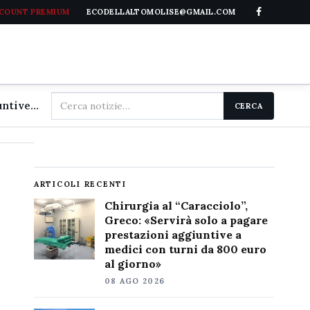
CCOUNT PREMIUM
ECODELLALTOMOLISE@GMAIL.COM
Cerca
Chirurgia al "Caracciolo", Greco: «Servirà solo a pagare prestazioni aggiuntive a medici con turni da 800 euro al giorno»
CERCA
nel
sito
ARTICOLI RECENTI
Chirurgia al “Caracciolo”,
Greco: «Servirà solo a pagare
prestazioni aggiuntive a
medici con turni da 800 euro
al giorno»
08 AGO 2026