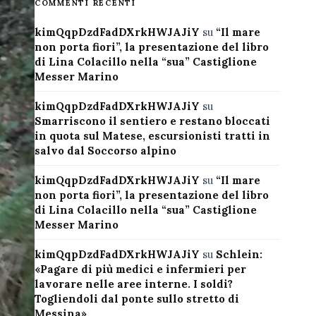
COMMENTI RECENTI
kimQqpDzdFadDXrkHWJAJiY
su
“Il mare
non porta fiori”, la presentazione del libro
di Lina Colacillo nella “sua” Castiglione
Messer Marino
kimQqpDzdFadDXrkHWJAJiY
su
Smarriscono il sentiero e restano bloccati
in quota sul Matese, escursionisti tratti in
salvo dal Soccorso alpino
kimQqpDzdFadDXrkHWJAJiY
su
“Il mare
non porta fiori”, la presentazione del libro
di Lina Colacillo nella “sua” Castiglione
Messer Marino
kimQqpDzdFadDXrkHWJAJiY
su
Schlein:
«Pagare di più medici e infermieri per
lavorare nelle aree interne. I soldi?
Togliendoli dal ponte sullo stretto di
Messina»