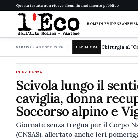
Questa testata non riceve alcun finanziamento pubblico
HOME
IN EVIDENZA
NEWS
SABATO 8 AGOSTO 2026
ULTIM'ORA
IN EVIDENZA
Scivola lungo il senti
caviglia, donna recup
Soccorso alpino e Vig
Giornate senza tregua per il Corpo N
(CNSAS), allertato anche ieri pomerigg