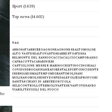
Sport
(1.639)
Top news
(14.602)
TAG
ABBONATI
ABRUZZO
AGNONE
AGNONESE
ALTOMOLISE
ALTO VASTESE
ALTOVASTESE
ARRESTO
ATESSA
BELMONTE DEL SANNIO
CACCIA
CALCIO
CAMPOBASSO
CAPRACOTTA
CARABINIERI
CASTIGLIONE MESSER MARINO
CHIETINO
CINGHIALI
COVID19
DROGA
FINANZA
FORESTALE
FURTO
INCIDENTE
ISERNIA
M5S
MALTEMPO
MIGRANTI
MOLISANI
MOLISANO
MOLISE
NEVE
OSPEDALE
POLIZIA
PROFUGHI
SANITÀ
SCHIAVI DI ABRUZZO
SCUOLA
SELECONTROLLO
TERMOLI
VASTESE
VASTO
VENAFRO
VIABILITÀ
VIGILI DEL FUOCO
che