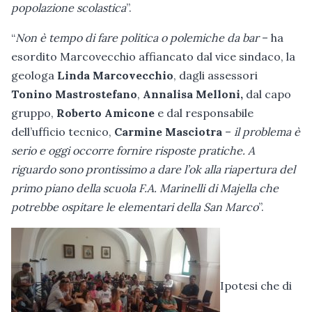
popolazione scolastica
”.
“
Non è tempo di fare politica o polemiche da bar
– ha
esordito Marcovecchio affiancato dal vice sindaco, la
geologa
Linda Marcovecchio
, dagli assessori
Tonino Mastrostefano
,
Annalisa Melloni,
dal capo
gruppo,
Roberto Amicone
e dal responsabile
dell’ufficio tecnico,
Carmine Masciotra
–
il problema è
serio e oggi occorre fornire risposte pratiche. A
riguardo sono prontissimo a dare l’ok alla riapertura del
primo piano della scuola F.A. Marinelli di Majella che
potrebbe ospitare le elementari della San Marco
”.
Ipotesi che di