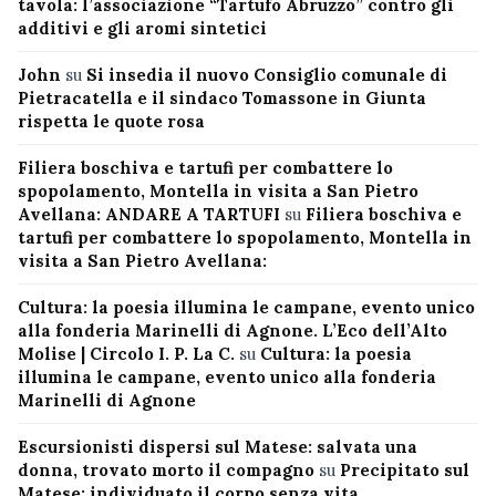
tavola: l’associazione “Tartufo Abruzzo” contro gli
additivi e gli aromi sintetici
John
su
Si insedia il nuovo Consiglio comunale di
Pietracatella e il sindaco Tomassone in Giunta
rispetta le quote rosa
Filiera boschiva e tartufi per combattere lo
spopolamento, Montella in visita a San Pietro
Avellana: ANDARE A TARTUFI
su
Filiera boschiva e
tartufi per combattere lo spopolamento, Montella in
visita a San Pietro Avellana:
Cultura: la poesia illumina le campane, evento unico
alla fonderia Marinelli di Agnone. L’Eco dell’Alto
Molise | Circolo I. P. La C.
su
Cultura: la poesia
illumina le campane, evento unico alla fonderia
Marinelli di Agnone
Escursionisti dispersi sul Matese: salvata una
donna, trovato morto il compagno
su
Precipitato sul
Matese: individuato il corpo senza vita