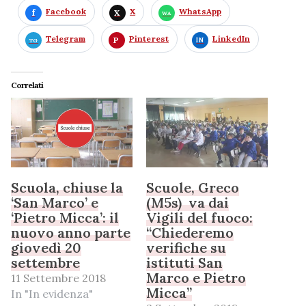
Facebook
X
WhatsApp
Telegram
Pinterest
LinkedIn
Correlati
Scuola, chiuse la
Scuole, Greco
‘San Marco’ e
(M5s) va dai
‘Pietro Micca’: il
Vigili del fuoco:
nuovo anno parte
“Chiederemo
giovedì 20
verifiche su
settembre
istituti San
Marco e Pietro
11 Settembre 2018
Micca”
In "In evidenza"