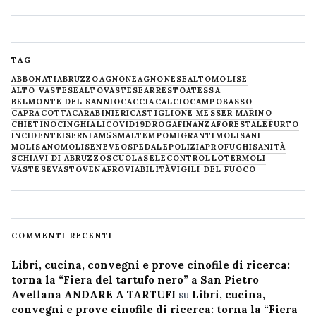
TAG
ABBONATI
ABRUZZO
AGNONE
AGNONESE
ALTOMOLISE
ALTO VASTESE
ALTOVASTESE
ARRESTO
ATESSA
BELMONTE DEL SANNIO
CACCIA
CALCIO
CAMPOBASSO
CAPRACOTTA
CARABINIERI
CASTIGLIONE MESSER MARINO
CHIETINO
CINGHIALI
COVID19
DROGA
FINANZA
FORESTALE
FURTO
INCIDENTE
ISERNIA
M5S
MALTEMPO
MIGRANTI
MOLISANI
MOLISANO
MOLISE
NEVE
OSPEDALE
POLIZIA
PROFUGHI
SANITÀ
SCHIAVI DI ABRUZZO
SCUOLA
SELECONTROLLO
TERMOLI
VASTESE
VASTO
VENAFRO
VIABILITÀ
VIGILI DEL FUOCO
COMMENTI RECENTI
Libri, cucina, convegni e prove cinofile di ricerca:
torna la “Fiera del tartufo nero” a San Pietro
Avellana ANDARE A TARTUFI
su
Libri, cucina,
convegni e prove cinofile di ricerca: torna la “Fiera