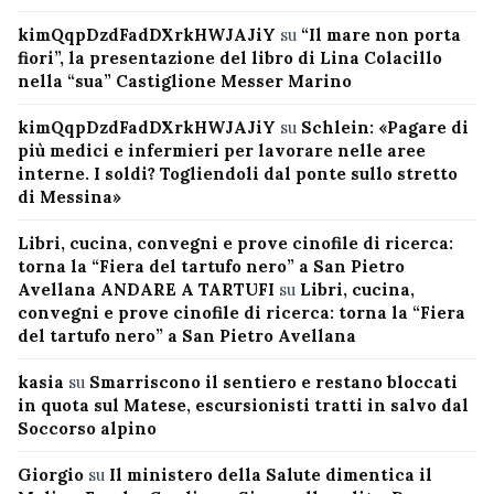
kimQqpDzdFadDXrkHWJAJiY
su
“Il mare non porta
fiori”, la presentazione del libro di Lina Colacillo
nella “sua” Castiglione Messer Marino
kimQqpDzdFadDXrkHWJAJiY
su
Schlein: «Pagare di
più medici e infermieri per lavorare nelle aree
interne. I soldi? Togliendoli dal ponte sullo stretto
di Messina»
Libri, cucina, convegni e prove cinofile di ricerca:
torna la “Fiera del tartufo nero” a San Pietro
Avellana ANDARE A TARTUFI
su
Libri, cucina,
convegni e prove cinofile di ricerca: torna la “Fiera
del tartufo nero” a San Pietro Avellana
kasia
su
Smarriscono il sentiero e restano bloccati
in quota sul Matese, escursionisti tratti in salvo dal
Soccorso alpino
Giorgio
su
Il ministero della Salute dimentica il