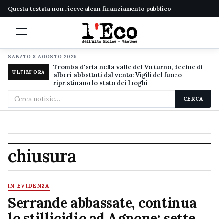
Questa testata non riceve alcun finanziamento pubblico
SABATO 8 AGOSTO 2026
Tromba d'aria nella valle del Volturno, decine di
ULTIM'ORA
alberi abbattuti dal vento: Vigili del fuoco
ripristinano lo stato dei luoghi
Cerca
CERCA
nel
sito
chiusura
IN EVIDENZA
Serrande abbassate, continua
lo stillicidio ad Agnone: sette