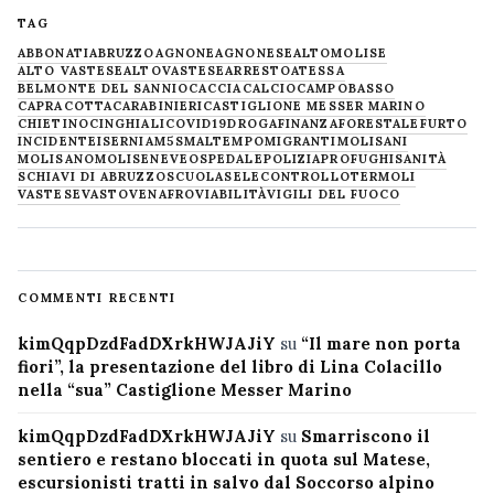
TAG
ABBONATI
ABRUZZO
AGNONE
AGNONESE
ALTOMOLISE
ALTO VASTESE
ALTOVASTESE
ARRESTO
ATESSA
BELMONTE DEL SANNIO
CACCIA
CALCIO
CAMPOBASSO
CAPRACOTTA
CARABINIERI
CASTIGLIONE MESSER MARINO
CHIETINO
CINGHIALI
COVID19
DROGA
FINANZA
FORESTALE
FURTO
INCIDENTE
ISERNIA
M5S
MALTEMPO
MIGRANTI
MOLISANI
MOLISANO
MOLISE
NEVE
OSPEDALE
POLIZIA
PROFUGHI
SANITÀ
SCHIAVI DI ABRUZZO
SCUOLA
SELECONTROLLO
TERMOLI
VASTESE
VASTO
VENAFRO
VIABILITÀ
VIGILI DEL FUOCO
COMMENTI RECENTI
kimQqpDzdFadDXrkHWJAJiY
su
“Il mare non porta
fiori”, la presentazione del libro di Lina Colacillo
nella “sua” Castiglione Messer Marino
kimQqpDzdFadDXrkHWJAJiY
su
Smarriscono il
sentiero e restano bloccati in quota sul Matese,
escursionisti tratti in salvo dal Soccorso alpino