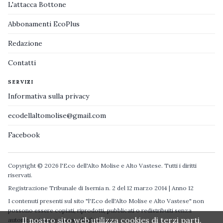
L'attacca Bottone
Abbonamenti EcoPlus
Redazione
Contatti
SERVIZI
Informativa sulla privacy
ecodellaltomolise@gmail.com
Facebook
Copyright © 2026 l'Eco dell'Alto Molise e Alto Vastese. Tutti i diritti
riservati.
Registrazione Tribunale di Isernia n. 2 del 12 marzo 2014 | Anno 12
I contenuti presenti sul sito "l'Eco dell'Alto Molise e Alto Vastese" non
possono essere copiati, riprodotti, pubblicati o redistribuiti senza
Il nostro sito web utilizza cookies di terzi parti.
autorizzazione espressa degli autori.