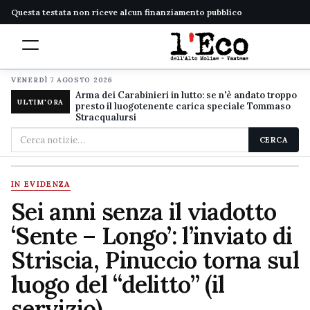
Questa testata non riceve alcun finanziamento pubblico
VENERDÌ 7 AGOSTO 2026
Arma dei Carabinieri in lutto: se n'è andato troppo
ULTIM'ORA
presto il luogotenente carica speciale Tommaso
Stracqualursi
Cerca
CERCA
nel
sito
IN EVIDENZA
Sei anni senza il viadotto
‘Sente – Longo’: l’inviato di
Striscia, Pinuccio torna sul
luogo del “delitto” (il
servizio)