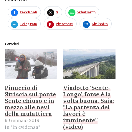
Facebook
X
WhatsApp
Telegram
Pinterest
LinkedIn
Correlati
Pinuccio di
Viadotto ‘Sente-
Striscia sul ponte
Longo’, forse è la
Sente chiuso e in
volta buona. Saia:
mezzo alle nevi
“La partenza dei
della mulattiera
lavori è
imminente”
9 Gennaio 2019
(video)
In "In evidenza"