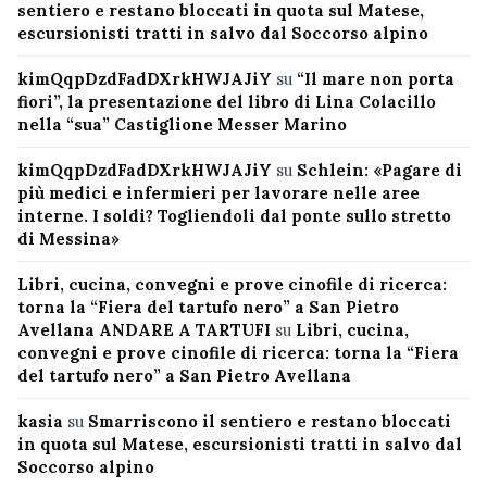
sentiero e restano bloccati in quota sul Matese,
escursionisti tratti in salvo dal Soccorso alpino
kimQqpDzdFadDXrkHWJAJiY
su
“Il mare non porta
fiori”, la presentazione del libro di Lina Colacillo
nella “sua” Castiglione Messer Marino
kimQqpDzdFadDXrkHWJAJiY
su
Schlein: «Pagare di
più medici e infermieri per lavorare nelle aree
interne. I soldi? Togliendoli dal ponte sullo stretto
di Messina»
Libri, cucina, convegni e prove cinofile di ricerca:
torna la “Fiera del tartufo nero” a San Pietro
Avellana ANDARE A TARTUFI
su
Libri, cucina,
convegni e prove cinofile di ricerca: torna la “Fiera
del tartufo nero” a San Pietro Avellana
kasia
su
Smarriscono il sentiero e restano bloccati
in quota sul Matese, escursionisti tratti in salvo dal
Soccorso alpino