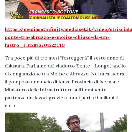
https://mediasetinfinity.mediaset.it/video/striscial
ponte-tra-abruzzo-e-molise-chiuso-da-un-
lustro_F312816701222C10
Tra poco più di tre mesi “festeggerà” il sesto anno di
chiusura. Parliamo del viadotto ‘Sente – Longo’, anello
di congiunzione tra Molise e Abruzzo. Nei mesi scorsi
il pomposo annuncio di Anas, Provincia di Isernia e
Ministero delle Infrastrutture sull’imminente
partenza dei lavori grazie a fondi pari a 9 milioni di
euro.