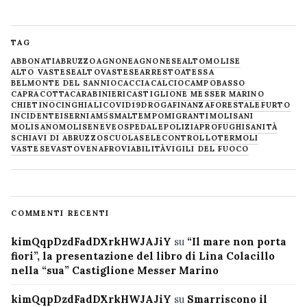
TAG
ABBONATI
ABRUZZO
AGNONE
AGNONESE
ALTOMOLISE
ALTO VASTESE
ALTOVASTESE
ARRESTO
ATESSA
BELMONTE DEL SANNIO
CACCIA
CALCIO
CAMPOBASSO
CAPRACOTTA
CARABINIERI
CASTIGLIONE MESSER MARINO
CHIETINO
CINGHIALI
COVID19
DROGA
FINANZA
FORESTALE
FURTO
INCIDENTE
ISERNIA
M5S
MALTEMPO
MIGRANTI
MOLISANI
MOLISANO
MOLISE
NEVE
OSPEDALE
POLIZIA
PROFUGHI
SANITÀ
SCHIAVI DI ABRUZZO
SCUOLA
SELECONTROLLO
TERMOLI
VASTESE
VASTO
VENAFRO
VIABILITÀ
VIGILI DEL FUOCO
COMMENTI RECENTI
kimQqpDzdFadDXrkHWJAJiY
su
“Il mare non porta
fiori”, la presentazione del libro di Lina Colacillo
nella “sua” Castiglione Messer Marino
kimQqpDzdFadDXrkHWJAJiY
su
Smarriscono il