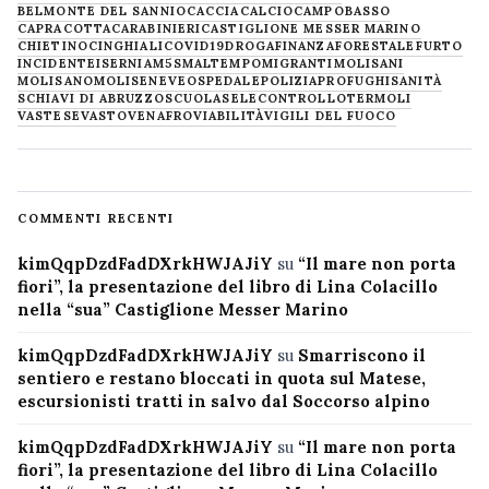
BELMONTE DEL SANNIO
CACCIA
CALCIO
CAMPOBASSO
CAPRACOTTA
CARABINIERI
CASTIGLIONE MESSER MARINO
CHIETINO
CINGHIALI
COVID19
DROGA
FINANZA
FORESTALE
FURTO
INCIDENTE
ISERNIA
M5S
MALTEMPO
MIGRANTI
MOLISANI
MOLISANO
MOLISE
NEVE
OSPEDALE
POLIZIA
PROFUGHI
SANITÀ
SCHIAVI DI ABRUZZO
SCUOLA
SELECONTROLLO
TERMOLI
VASTESE
VASTO
VENAFRO
VIABILITÀ
VIGILI DEL FUOCO
COMMENTI RECENTI
kimQqpDzdFadDXrkHWJAJiY
su
“Il mare non porta
fiori”, la presentazione del libro di Lina Colacillo
nella “sua” Castiglione Messer Marino
kimQqpDzdFadDXrkHWJAJiY
su
Smarriscono il
sentiero e restano bloccati in quota sul Matese,
escursionisti tratti in salvo dal Soccorso alpino
kimQqpDzdFadDXrkHWJAJiY
su
“Il mare non porta
fiori”, la presentazione del libro di Lina Colacillo