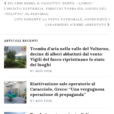
Navigazione
SEI ANNI SENZA IL VIADOTTO ‘SENTE – LONGO’:
post
L’INVIATO DI STRISCIA, PINUCCIO TORNA SUL LUOGO DEL
“DELITTO” (IL SERVIZIO)
LITE DURANTE LA FESTA PATRONALE, AGGREDISCE I
CARABINIERI: 47ENNE ARRESTATO
ARTICOLI RECENTI
Tromba d’aria nella valle del Volturno,
decine di alberi abbattuti dal vento:
Vigili del fuoco ripristinano lo stato
dei luoghi
07 AGO 2026
Riattivazione sale operatorie al
Caracciolo, Greco: “Una vergognosa
operazione di propaganda”
07 AGO 2026