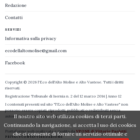
Redazione
Contatti
SERVIZI
Informativa sulla privacy
ecodellaltomolise@gmail.com
Facebook
Copyright © 2026 l'Eco dell'Alto Molise e Alto Vastese. Tutti i diritti
riservati.
Registrazione Tribunale di Isernia n. 2 del 12 marzo 2014 | Anno 12
I contenuti presenti sul sito "l'Eco dell'Alto Molise e Alto Vastese" non
possono essere copiati, riprodotti, pubblicati o redistribuiti senza
Il nostro sito web utilizza cookies di terzi parti.
autorizzazione espressa degli autori.
Continuando la navigazione, si accetta l uso dei cookies
Piattaforma web realizzata e gestita da
VPONE di Vittorio Paoletti
che ci consente di fornire un servizio ottimale e
PRIVACY
CONTATTI
REDAZIONE