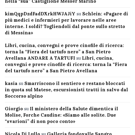
nella “sua” Castiglione Messer Marino
kimQqpDzdFadDXrkHWJAJiY
su
Schlein: «Pagare di
più medici e infermieri per lavorare nelle aree
interne. I soldi? Togliendoli dal ponte sullo stretto
di Messina»
Libri, cucina, convegni e prove cinofile di ricerca:
torna la “Fiera del tartufo nero” a San Pietro
Avellana ANDARE A TARTUFI
su
Libri, cucina,
convegni e prove cinofile di ricerca: torna la “Fiera
del tartufo nero” a San Pietro Avellana
kasia
su
Smarriscono il sentiero e restano bloccati
in quota sul Matese, escursionisti tratti in salvo dal
Soccorso alpino
Giorgio
su
Il ministero della Salute dimentica il
Molise, Forche Caudine: «Siamo alle solite. Due
“svarioni” di non poco conto»
Nicola Di Lullo
su
Galleria fondovalle Sangro,