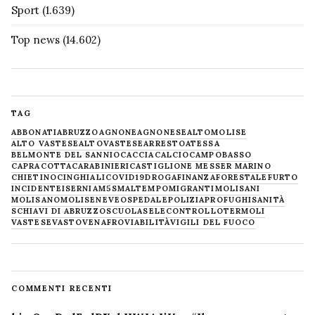
Sport
(1.639)
Top news
(14.602)
TAG
ABBONATI
ABRUZZO
AGNONE
AGNONESE
ALTOMOLISE
ALTO VASTESE
ALTOVASTESE
ARRESTO
ATESSA
BELMONTE DEL SANNIO
CACCIA
CALCIO
CAMPOBASSO
CAPRACOTTA
CARABINIERI
CASTIGLIONE MESSER MARINO
CHIETINO
CINGHIALI
COVID19
DROGA
FINANZA
FORESTALE
FURTO
INCIDENTE
ISERNIA
M5S
MALTEMPO
MIGRANTI
MOLISANI
MOLISANO
MOLISE
NEVE
OSPEDALE
POLIZIA
PROFUGHI
SANITÀ
SCHIAVI DI ABRUZZO
SCUOLA
SELECONTROLLO
TERMOLI
VASTESE
VASTO
VENAFRO
VIABILITÀ
VIGILI DEL FUOCO
COMMENTI RECENTI