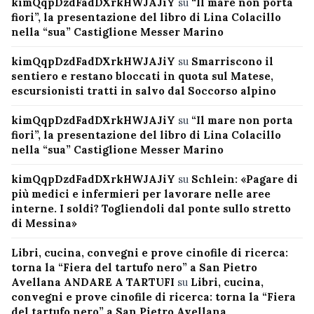
kimQqpDzdFadDXrkHWJAJiY
su
“Il mare non porta
fiori”, la presentazione del libro di Lina Colacillo
nella “sua” Castiglione Messer Marino
kimQqpDzdFadDXrkHWJAJiY
su
Smarriscono il
sentiero e restano bloccati in quota sul Matese,
escursionisti tratti in salvo dal Soccorso alpino
kimQqpDzdFadDXrkHWJAJiY
su
“Il mare non porta
fiori”, la presentazione del libro di Lina Colacillo
nella “sua” Castiglione Messer Marino
kimQqpDzdFadDXrkHWJAJiY
su
Schlein: «Pagare di
più medici e infermieri per lavorare nelle aree
interne. I soldi? Togliendoli dal ponte sullo stretto
di Messina»
Libri, cucina, convegni e prove cinofile di ricerca:
torna la “Fiera del tartufo nero” a San Pietro
Avellana ANDARE A TARTUFI
su
Libri, cucina,
convegni e prove cinofile di ricerca: torna la “Fiera
del tartufo nero” a San Pietro Avellana