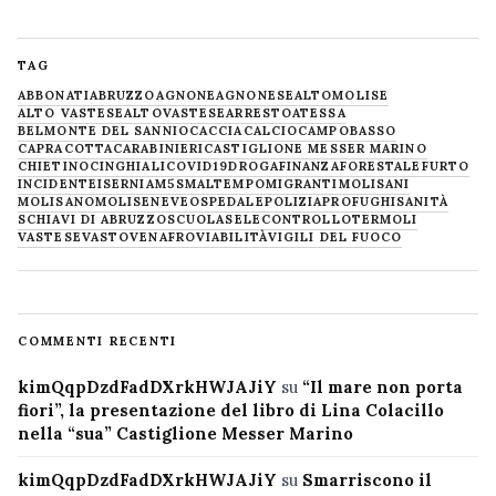
TAG
ABBONATI
ABRUZZO
AGNONE
AGNONESE
ALTOMOLISE
ALTO VASTESE
ALTOVASTESE
ARRESTO
ATESSA
BELMONTE DEL SANNIO
CACCIA
CALCIO
CAMPOBASSO
CAPRACOTTA
CARABINIERI
CASTIGLIONE MESSER MARINO
CHIETINO
CINGHIALI
COVID19
DROGA
FINANZA
FORESTALE
FURTO
INCIDENTE
ISERNIA
M5S
MALTEMPO
MIGRANTI
MOLISANI
MOLISANO
MOLISE
NEVE
OSPEDALE
POLIZIA
PROFUGHI
SANITÀ
SCHIAVI DI ABRUZZO
SCUOLA
SELECONTROLLO
TERMOLI
VASTESE
VASTO
VENAFRO
VIABILITÀ
VIGILI DEL FUOCO
COMMENTI RECENTI
kimQqpDzdFadDXrkHWJAJiY
su
“Il mare non porta
fiori”, la presentazione del libro di Lina Colacillo
nella “sua” Castiglione Messer Marino
kimQqpDzdFadDXrkHWJAJiY
su
Smarriscono il