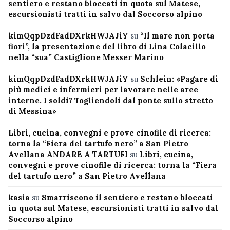
sentiero e restano bloccati in quota sul Matese,
escursionisti tratti in salvo dal Soccorso alpino
kimQqpDzdFadDXrkHWJAJiY
su
“Il mare non porta
fiori”, la presentazione del libro di Lina Colacillo
nella “sua” Castiglione Messer Marino
kimQqpDzdFadDXrkHWJAJiY
su
Schlein: «Pagare di
più medici e infermieri per lavorare nelle aree
interne. I soldi? Togliendoli dal ponte sullo stretto
di Messina»
Libri, cucina, convegni e prove cinofile di ricerca:
torna la “Fiera del tartufo nero” a San Pietro
Avellana ANDARE A TARTUFI
su
Libri, cucina,
convegni e prove cinofile di ricerca: torna la “Fiera
del tartufo nero” a San Pietro Avellana
kasia
su
Smarriscono il sentiero e restano bloccati
in quota sul Matese, escursionisti tratti in salvo dal
Soccorso alpino