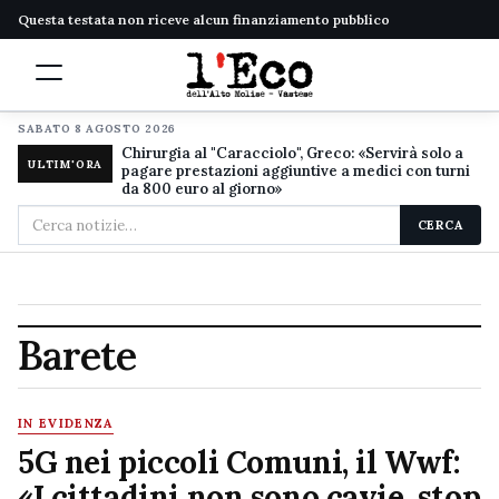
Questa testata non riceve alcun finanziamento pubblico
SABATO 8 AGOSTO 2026
Chirurgia al "Caracciolo", Greco: «Servirà solo a
ULTIM'ORA
pagare prestazioni aggiuntive a medici con turni
da 800 euro al giorno»
Cerca
CERCA
nel
sito
Barete
IN EVIDENZA
5G nei piccoli Comuni, il Wwf:
«I cittadini non sono cavie, stop