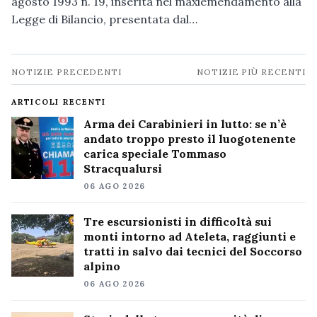
agosto 1993 n. 19, inserita nel maxiemendamento alla
Legge di Bilancio, presentata dal…
Navigazione
NOTIZIE PRECEDENTI
NOTIZIE PIÙ RECENTI
notizie
ARTICOLI RECENTI
Arma dei Carabinieri in lutto: se n’è
andato troppo presto il luogotenente
carica speciale Tommaso
Stracqualursi
06 AGO 2026
Tre escursionisti in difficoltà sui
monti intorno ad Ateleta, raggiunti e
tratti in salvo dai tecnici del Soccorso
alpino
06 AGO 2026