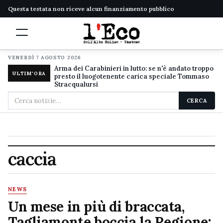
Questa testata non riceve alcun finanziamento pubblico
VENERDÌ 7 AGOSTO 2026
Arma dei Carabinieri in lutto: se n'è andato troppo
ULTIM'ORA
presto il luogotenente carica speciale Tommaso
Stracqualursi
Cerca
CERCA
nel
sito
caccia
NEWS
Un mese in più di braccata,
Tagliamonte boccia la Regione: