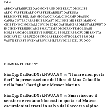
TAG
ABBONATI
ABRUZZO
AGNONE
AGNONESE
ALTOMOLISE
ALTO VASTESE
ALTOVASTESE
ARRESTO
ATESSA
BELMONTE DEL SANNIO
CACCIA
CALCIO
CAMPOBASSO
CAPRACOTTA
CARABINIERI
CASTIGLIONE MESSER MARINO
CHIETINO
CINGHIALI
COVID19
DROGA
FINANZA
FORESTALE
FURTO
INCIDENTE
ISERNIA
M5S
MALTEMPO
MIGRANTI
MOLISANI
MOLISANO
MOLISE
NEVE
OSPEDALE
POLIZIA
PROFUGHI
SANITÀ
SCHIAVI DI ABRUZZO
SCUOLA
SELECONTROLLO
TERMOLI
VASTESE
VASTO
VENAFRO
VIABILITÀ
VIGILI DEL FUOCO
COMMENTI RECENTI
kimQqpDzdFadDXrkHWJAJiY
su
“Il mare non porta
fiori”, la presentazione del libro di Lina Colacillo
nella “sua” Castiglione Messer Marino
kimQqpDzdFadDXrkHWJAJiY
su
Smarriscono il
sentiero e restano bloccati in quota sul Matese,
escursionisti tratti in salvo dal Soccorso alpino