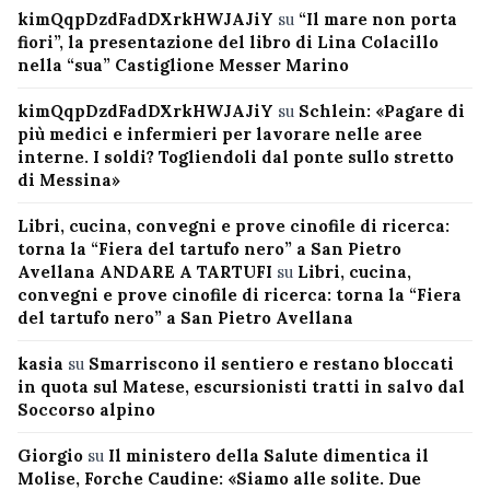
kimQqpDzdFadDXrkHWJAJiY
su
“Il mare non porta
fiori”, la presentazione del libro di Lina Colacillo
nella “sua” Castiglione Messer Marino
kimQqpDzdFadDXrkHWJAJiY
su
Schlein: «Pagare di
più medici e infermieri per lavorare nelle aree
interne. I soldi? Togliendoli dal ponte sullo stretto
di Messina»
Libri, cucina, convegni e prove cinofile di ricerca:
torna la “Fiera del tartufo nero” a San Pietro
Avellana ANDARE A TARTUFI
su
Libri, cucina,
convegni e prove cinofile di ricerca: torna la “Fiera
del tartufo nero” a San Pietro Avellana
kasia
su
Smarriscono il sentiero e restano bloccati
in quota sul Matese, escursionisti tratti in salvo dal
Soccorso alpino
Giorgio
su
Il ministero della Salute dimentica il
Molise, Forche Caudine: «Siamo alle solite. Due