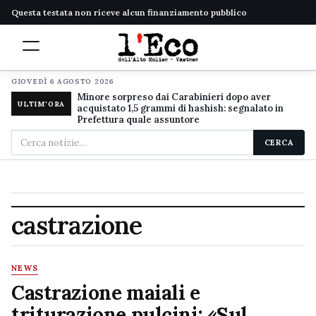
Questa testata non riceve alcun finanziamento pubblico
GIOVEDÌ 6 AGOSTO 2026
Minore sorpreso dai Carabinieri dopo aver
ULTIM'ORA
acquistato 1,5 grammi di hashish: segnalato in
Prefettura quale assuntore
Cerca
CERCA
nel
sito
castrazione
NEWS
Castrazione maiali e
triturazione pulcini: «Sul