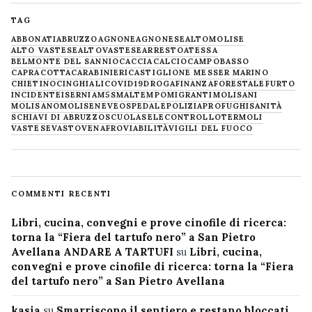
TAG
ABBONATI
ABRUZZO
AGNONE
AGNONESE
ALTOMOLISE
ALTO VASTESE
ALTOVASTESE
ARRESTO
ATESSA
BELMONTE DEL SANNIO
CACCIA
CALCIO
CAMPOBASSO
CAPRACOTTA
CARABINIERI
CASTIGLIONE MESSER MARINO
CHIETINO
CINGHIALI
COVID19
DROGA
FINANZA
FORESTALE
FURTO
INCIDENTE
ISERNIA
M5S
MALTEMPO
MIGRANTI
MOLISANI
MOLISANO
MOLISE
NEVE
OSPEDALE
POLIZIA
PROFUGHI
SANITÀ
SCHIAVI DI ABRUZZO
SCUOLA
SELECONTROLLO
TERMOLI
VASTESE
VASTO
VENAFRO
VIABILITÀ
VIGILI DEL FUOCO
COMMENTI RECENTI
Libri, cucina, convegni e prove cinofile di ricerca:
torna la “Fiera del tartufo nero” a San Pietro
Avellana ANDARE A TARTUFI
su
Libri, cucina,
convegni e prove cinofile di ricerca: torna la “Fiera
del tartufo nero” a San Pietro Avellana
kasia
su
Smarriscono il sentiero e restano bloccati