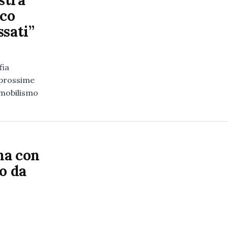
stra
ico
ssati”
fia
e prossime
mmobilismo
na con
o da