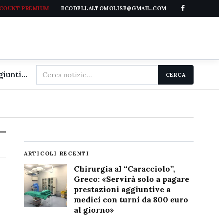
CCOUNT PREMIUM
ECODELLALTOMOLISE@GMAIL.COM
Cerca
Chirurgia al "Caracciolo", Greco: «Servirà solo a pagare prestazioni aggiuntive a medici con turni da 800 euro al giorno»
CERCA
nel
sito
ARTICOLI RECENTI
Chirurgia al “Caracciolo”,
Greco: «Servirà solo a pagare
prestazioni aggiuntive a
medici con turni da 800 euro
al giorno»