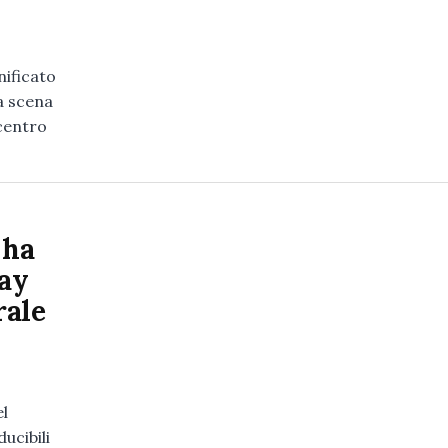
nificato
a scena
 centro
 ha
Day
rale
el
ucibili