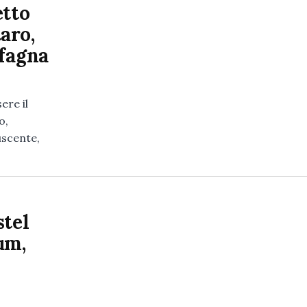
etto
aro,
rfagna
ere il
o,
uscente,
stel
um,