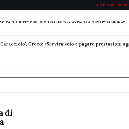
ACCEDI AL TUO A
L'ATTACCA BOTTONE
EDITORIALE
ECO CARTACEO
CONTATTI
ABBONATI
a di
a