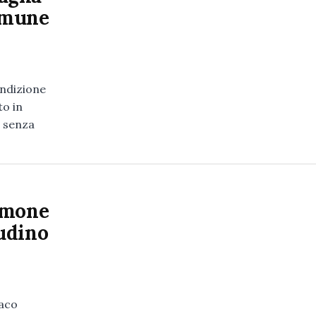
Comune
ondizione
to in
e senza
imone
udino
daco