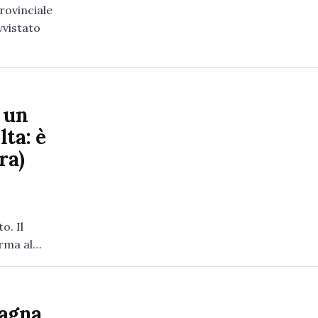
rovinciale
vvistato
 un
ta: è
ra)
o. Il
erma al…
fagna