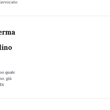
l’avvocato
ferma
dino
no quale
no, già
Di