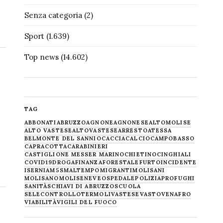
Senza categoria
(2)
Sport
(1.639)
Top news
(14.602)
TAG
ABBONATI
ABRUZZO
AGNONE
AGNONESE
ALTOMOLISE
ALTO VASTESE
ALTOVASTESE
ARRESTO
ATESSA
BELMONTE DEL SANNIO
CACCIA
CALCIO
CAMPOBASSO
CAPRACOTTA
CARABINIERI
CASTIGLIONE MESSER MARINO
CHIETINO
CINGHIALI
COVID19
DROGA
FINANZA
FORESTALE
FURTO
INCIDENTE
ISERNIA
M5S
MALTEMPO
MIGRANTI
MOLISANI
MOLISANO
MOLISE
NEVE
OSPEDALE
POLIZIA
PROFUGHI
SANITÀ
SCHIAVI DI ABRUZZO
SCUOLA
SELECONTROLLO
TERMOLI
VASTESE
VASTO
VENAFRO
VIABILITÀ
VIGILI DEL FUOCO