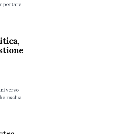
er portare
itica,
stione
ani verso
che rischia