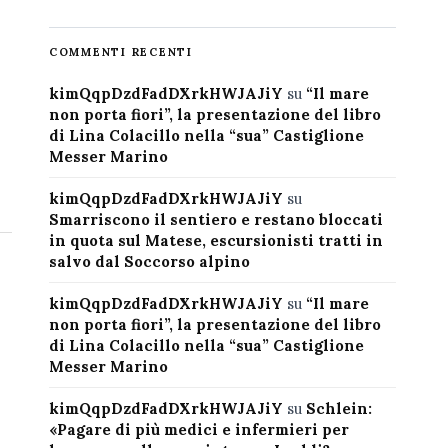
COMMENTI RECENTI
kimQqpDzdFadDXrkHWJAJiY
su
“Il mare
non porta fiori”, la presentazione del libro
di Lina Colacillo nella “sua” Castiglione
Messer Marino
kimQqpDzdFadDXrkHWJAJiY
su
Smarriscono il sentiero e restano bloccati
in quota sul Matese, escursionisti tratti in
salvo dal Soccorso alpino
kimQqpDzdFadDXrkHWJAJiY
su
“Il mare
non porta fiori”, la presentazione del libro
di Lina Colacillo nella “sua” Castiglione
Messer Marino
kimQqpDzdFadDXrkHWJAJiY
su
Schlein:
«Pagare di più medici e infermieri per