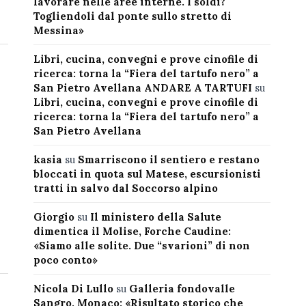
lavorare nelle aree interne. I soldi?
Togliendoli dal ponte sullo stretto di
Messina»
Libri, cucina, convegni e prove cinofile di
ricerca: torna la “Fiera del tartufo nero” a
San Pietro Avellana ANDARE A TARTUFI
su
Libri, cucina, convegni e prove cinofile di
ricerca: torna la “Fiera del tartufo nero” a
San Pietro Avellana
kasia
su
Smarriscono il sentiero e restano
bloccati in quota sul Matese, escursionisti
tratti in salvo dal Soccorso alpino
Giorgio
su
Il ministero della Salute
dimentica il Molise, Forche Caudine:
«Siamo alle solite. Due “svarioni” di non
poco conto»
Nicola Di Lullo
su
Galleria fondovalle
Sangro, Monaco: «Risultato storico che