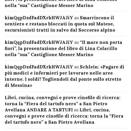
nella “sua” Castiglione Messer Marino
kimQqpDzdFadDXrkHWJAJiY
su
Smarriscono il
sentiero e restano bloccati in quota sul Matese,
escursionisti tratti in salvo dal Soccorso alpino
kimQqpDzdFadDXrkHWJAJiY
su
“Il mare non porta
fiori”, la presentazione del libro di Lina Colacillo
nella “sua” Castiglione Messer Marino
kimQqpDzdFadDXrkHWJAJiY
su
Schlein: «Pagare di
più medici e infermieri per lavorare nelle aree
interne. I soldi? Togliendoli dal ponte sullo stretto
di Messina»
Libri, cucina, convegni e prove cinofile di ricerca:
torna la “Fiera del tartufo nero” a San Pietro
Avellana ANDARE A TARTUFI
su
Libri, cucina,
convegni e prove cinofile di ricerca: torna la “Fiera
del tartufo nero” a San Pietro Avellana