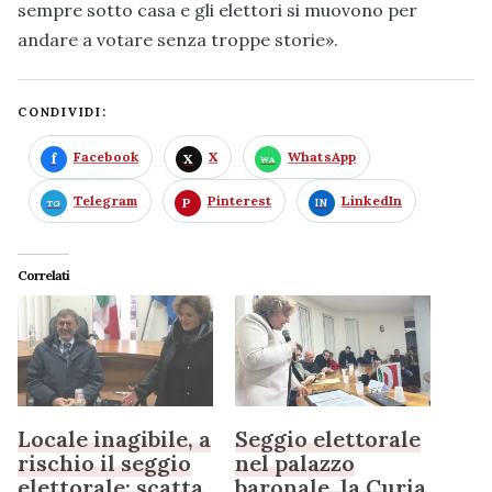
sempre sotto casa e gli elettori si muovono per
andare a votare senza troppe storie».
CONDIVIDI:
Facebook
X
WhatsApp
Telegram
Pinterest
LinkedIn
Correlati
Locale inagibile, a
Seggio elettorale
rischio il seggio
nel palazzo
elettorale: scatta
baronale, la Curia