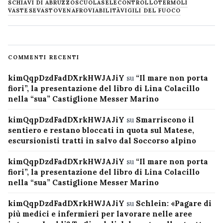
SCHIAVI DI ABRUZZO
SCUOLA
SELECONTROLLO
TERMOLI
VASTESE
VASTO
VENAFRO
VIABILITÀ
VIGILI DEL FUOCO
COMMENTI RECENTI
kimQqpDzdFadDXrkHWJAJiY
su
“Il mare non porta
fiori”, la presentazione del libro di Lina Colacillo
nella “sua” Castiglione Messer Marino
kimQqpDzdFadDXrkHWJAJiY
su
Smarriscono il
sentiero e restano bloccati in quota sul Matese,
escursionisti tratti in salvo dal Soccorso alpino
kimQqpDzdFadDXrkHWJAJiY
su
“Il mare non porta
fiori”, la presentazione del libro di Lina Colacillo
nella “sua” Castiglione Messer Marino
kimQqpDzdFadDXrkHWJAJiY
su
Schlein: «Pagare di
più medici e infermieri per lavorare nelle aree