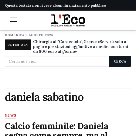
Questa testata non riceve alcun finanziamento pubblico
DOMENICA 9 AGOSTO 2026
Chirurgia al "Caracciolo", Greco: «Servirà solo a
ULTIM'ORA
pagare prestazioni aggiuntive a medici con turni
da 800 euro al giorno»
Cerca
CERCA
nel
sito
daniela sabatino
NEWS
Calcio femminile: Daniela
segna come sempre, ma al