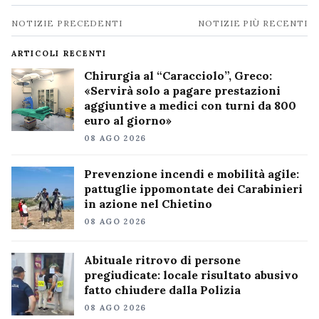
Navigazione
NOTIZIE PRECEDENTI
NOTIZIE PIÙ RECENTI
notizie
ARTICOLI RECENTI
Chirurgia al “Caracciolo”, Greco:
«Servirà solo a pagare prestazioni
aggiuntive a medici con turni da 800
euro al giorno»
08 AGO 2026
Prevenzione incendi e mobilità agile:
pattuglie ippomontate dei Carabinieri
in azione nel Chietino
08 AGO 2026
Abituale ritrovo di persone
pregiudicate: locale risultato abusivo
fatto chiudere dalla Polizia
08 AGO 2026