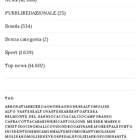
PUBBLIREDAZIONALE
(25)
Scuola
(534)
Senza categoria
(2)
Sport
(1.639)
Top news
(14.602)
TAG
ABBONATI
ABRUZZO
AGNONE
AGNONESE
ALTOMOLISE
ALTO VASTESE
ALTOVASTESE
ARRESTO
ATESSA
BELMONTE DEL SANNIO
CACCIA
CALCIO
CAMPOBASSO
CAPRACOTTA
CARABINIERI
CASTIGLIONE MESSER MARINO
CHIETINO
CINGHIALI
COVID19
DROGA
FINANZA
FORESTALE
FURTO
INCIDENTE
ISERNIA
M5S
MALTEMPO
MIGRANTI
MOLISANI
MOLISANO
MOLISE
NEVE
OSPEDALE
POLIZIA
PROFUGHI
SANITÀ