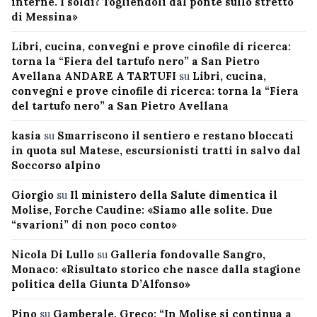
interne. I soldi? Togliendoli dal ponte sullo stretto
di Messina»
Libri, cucina, convegni e prove cinofile di ricerca:
torna la “Fiera del tartufo nero” a San Pietro
Avellana ANDARE A TARTUFI
su
Libri, cucina,
convegni e prove cinofile di ricerca: torna la “Fiera
del tartufo nero” a San Pietro Avellana
kasia
su
Smarriscono il sentiero e restano bloccati
in quota sul Matese, escursionisti tratti in salvo dal
Soccorso alpino
Giorgio
su
Il ministero della Salute dimentica il
Molise, Forche Caudine: «Siamo alle solite. Due
“svarioni” di non poco conto»
Nicola Di Lullo
su
Galleria fondovalle Sangro,
Monaco: «Risultato storico che nasce dalla stagione
politica della Giunta D’Alfonso»
Pino
su
Gamberale, Greco: “In Molise si continua a