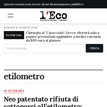
Questa testata non riceve alcun finanziamento pubblico
SABATO 8 AGOSTO 2026
Chirurgia al "Caracciolo", Greco: «Servirà solo a
ULTIM'ORA
pagare prestazioni aggiuntive a medici con turni
da 800 euro al giorno»
Cerca
CERCA
nel
sito
etilometro
IN EVIDENZA
Neo patentato rifiuta di
sottoporsi all’etilometro: