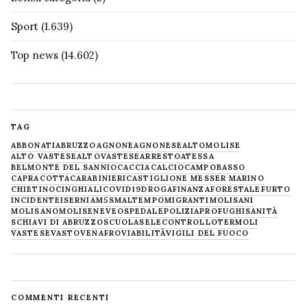
Sport
(1.639)
Top news
(14.602)
TAG
ABBONATI
ABRUZZO
AGNONE
AGNONESE
ALTOMOLISE
ALTO VASTESE
ALTOVASTESE
ARRESTO
ATESSA
BELMONTE DEL SANNIO
CACCIA
CALCIO
CAMPOBASSO
CAPRACOTTA
CARABINIERI
CASTIGLIONE MESSER MARINO
CHIETINO
CINGHIALI
COVID19
DROGA
FINANZA
FORESTALE
FURTO
INCIDENTE
ISERNIA
M5S
MALTEMPO
MIGRANTI
MOLISANI
MOLISANO
MOLISE
NEVE
OSPEDALE
POLIZIA
PROFUGHI
SANITÀ
SCHIAVI DI ABRUZZO
SCUOLA
SELECONTROLLO
TERMOLI
VASTESE
VASTO
VENAFRO
VIABILITÀ
VIGILI DEL FUOCO
COMMENTI RECENTI