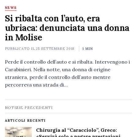
NEWS
Si ribalta con l’auto, era
ubriaca: denunciata una donna
in Molise
PUBBLICATO IL
25 SETTEMBRE 2018
1 MIN
Perde il controllo dell’auto e si ribalta. Intervengono i
Carabinieri. Nella notte, una donna di origine
straniera, perde il controllo dell’auto mentre
percorreva una strada di…
Navigazione
NOTIZIE PRECEDENTI
notizie
ARTICOLI RECENTI
Chirurgia al “Caracciolo”, Greco:
«Servirà solo a pagare prestazioni