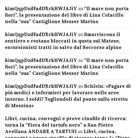
kimQqpDzdFadDXrkHWJAJiY
su
“Il mare non porta
fiori”, la presentazione del libro di Lina Colacillo
nella “sua” Castiglione Messer Marino
kimQqpDzdFadDXrkHWJAJiY
su
Smarriscono il
sentiero e restano bloccati in quota sul Matese,
escursionisti tratti in salvo dal Soccorso alpino
kimQqpDzdFadDXrkHWJAJiY
su
“Il mare non porta
fiori”, la presentazione del libro di Lina Colacillo
nella “sua” Castiglione Messer Marino
kimQqpDzdFadDXrkHWJAJiY
su
Schlein: «Pagare di
più medici e infermieri per lavorare nelle aree
interne. I soldi? Togliendoli dal ponte sullo stretto
di Messina»
Libri, cucina, convegni e prove cinofile di ricerca:
torna la “Fiera del tartufo nero” a San Pietro
Avellana ANDARE A TARTUFI
su
Libri, cucina,
convegni e prove cinofile di ricerca: torna la “Fiera