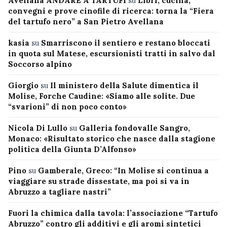
Avellana ANDARE A TARTUFI
su
Libri, cucina,
convegni e prove cinofile di ricerca: torna la “Fiera
del tartufo nero” a San Pietro Avellana
kasia
su
Smarriscono il sentiero e restano bloccati
in quota sul Matese, escursionisti tratti in salvo dal
Soccorso alpino
Giorgio
su
Il ministero della Salute dimentica il
Molise, Forche Caudine: «Siamo alle solite. Due
“svarioni” di non poco conto»
Nicola Di Lullo
su
Galleria fondovalle Sangro,
Monaco: «Risultato storico che nasce dalla stagione
politica della Giunta D’Alfonso»
Pino
su
Gamberale, Greco: “In Molise si continua a
viaggiare su strade dissestate, ma poi si va in
Abruzzo a tagliare nastri”
Fuori la chimica dalla tavola: l’associazione “Tartufo
Abruzzo” contro gli additivi e gli aromi sintetici