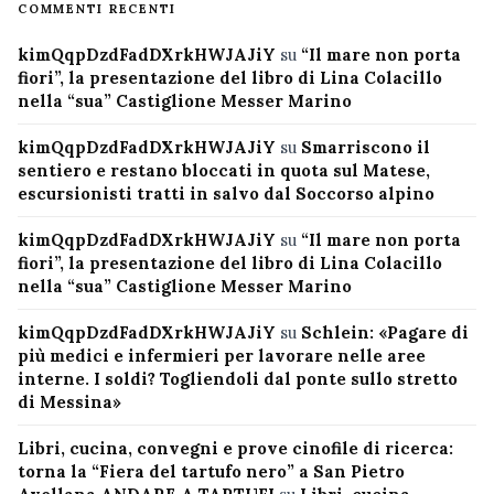
COMMENTI RECENTI
kimQqpDzdFadDXrkHWJAJiY
su
“Il mare non porta
fiori”, la presentazione del libro di Lina Colacillo
nella “sua” Castiglione Messer Marino
kimQqpDzdFadDXrkHWJAJiY
su
Smarriscono il
sentiero e restano bloccati in quota sul Matese,
escursionisti tratti in salvo dal Soccorso alpino
kimQqpDzdFadDXrkHWJAJiY
su
“Il mare non porta
fiori”, la presentazione del libro di Lina Colacillo
nella “sua” Castiglione Messer Marino
kimQqpDzdFadDXrkHWJAJiY
su
Schlein: «Pagare di
più medici e infermieri per lavorare nelle aree
interne. I soldi? Togliendoli dal ponte sullo stretto
di Messina»
Libri, cucina, convegni e prove cinofile di ricerca:
torna la “Fiera del tartufo nero” a San Pietro