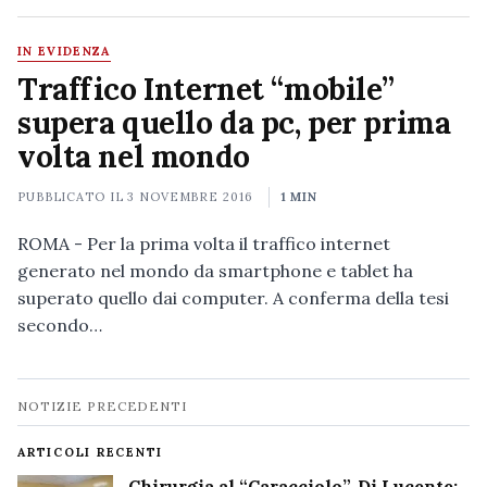
IN EVIDENZA
Traffico Internet “mobile”
supera quello da pc, per prima
volta nel mondo
PUBBLICATO IL
3 NOVEMBRE 2016
1 MIN
ROMA - Per la prima volta il traffico internet
generato nel mondo da smartphone e tablet ha
superato quello dai computer. A conferma della tesi
secondo…
Navigazione
NOTIZIE PRECEDENTI
notizie
ARTICOLI RECENTI
Chirurgia al “Caracciolo”, Di Lucente: