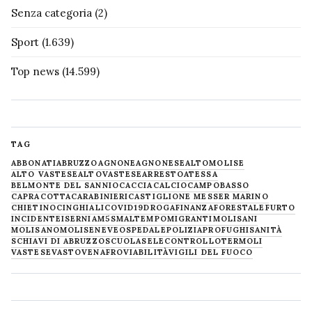
Senza categoria
(2)
Sport
(1.639)
Top news
(14.599)
TAG
ABBONATI
ABRUZZO
AGNONE
AGNONESE
ALTOMOLISE
ALTO VASTESE
ALTOVASTESE
ARRESTO
ATESSA
BELMONTE DEL SANNIO
CACCIA
CALCIO
CAMPOBASSO
CAPRACOTTA
CARABINIERI
CASTIGLIONE MESSER MARINO
CHIETINO
CINGHIALI
COVID19
DROGA
FINANZA
FORESTALE
FURTO
INCIDENTE
ISERNIA
M5S
MALTEMPO
MIGRANTI
MOLISANI
MOLISANO
MOLISE
NEVE
OSPEDALE
POLIZIA
PROFUGHI
SANITÀ
SCHIAVI DI ABRUZZO
SCUOLA
SELECONTROLLO
TERMOLI
VASTESE
VASTO
VENAFRO
VIABILITÀ
VIGILI DEL FUOCO