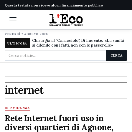
Questa testata non riceve alcun finanziamento pubblico
VENERDÌ 7 AGOSTO 2026
Chirurgia al "Caracciolo", Di Lucente: «La sanità
ULTIM'ORA
si difende con i fatti, non con le passerelle»
Cerca
CERCA
nel
sito
internet
IN EVIDENZA
Rete Internet fuori uso in
diversi quartieri di Agnone,