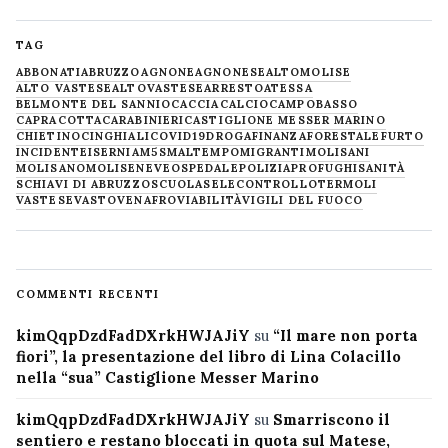
TAG
ABBONATI
ABRUZZO
AGNONE
AGNONESE
ALTOMOLISE
ALTO VASTESE
ALTOVASTESE
ARRESTO
ATESSA
BELMONTE DEL SANNIO
CACCIA
CALCIO
CAMPOBASSO
CAPRACOTTA
CARABINIERI
CASTIGLIONE MESSER MARINO
CHIETINO
CINGHIALI
COVID19
DROGA
FINANZA
FORESTALE
FURTO
INCIDENTE
ISERNIA
M5S
MALTEMPO
MIGRANTI
MOLISANI
MOLISANO
MOLISE
NEVE
OSPEDALE
POLIZIA
PROFUGHI
SANITÀ
SCHIAVI DI ABRUZZO
SCUOLA
SELECONTROLLO
TERMOLI
VASTESE
VASTO
VENAFRO
VIABILITÀ
VIGILI DEL FUOCO
COMMENTI RECENTI
kimQqpDzdFadDXrkHWJAJiY
su
“Il mare non porta
fiori”, la presentazione del libro di Lina Colacillo
nella “sua” Castiglione Messer Marino
kimQqpDzdFadDXrkHWJAJiY
su
Smarriscono il
sentiero e restano bloccati in quota sul Matese,