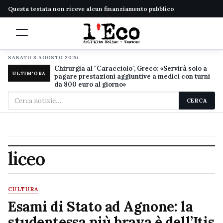
Questa testata non riceve alcun finanziamento pubblico
SABATO 8 AGOSTO 2026
Chirurgia al "Caracciolo", Greco: «Servirà solo a
ULTIM'ORA
pagare prestazioni aggiuntive a medici con turni
da 800 euro al giorno»
Cerca
CERCA
nel
sito
liceo
CULTURA
Esami di Stato ad Agnone: la
studentessa più brava è dell’Itis