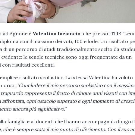
lti ad Agnone è
Valentina Iacian­cio
, che presso l’ITIS “Leo
l diploma con il massimo dei voti, 100 e lode. Un risultato p
a di un percorso di studi tradizionalmente scelto da stude
vidente: le scuole tecniche sono oggi frequentate da un
con risultati eccellenti.
emplice risultato scolastico. La stessa Valentina ha voluto
ercorso:
“Concludere il mio percorso scolastico con il massim
o traguardo rappresenta il frutto di cinque anni vissuti con i
a affrontata, ogni ostacolo superato e ogni momento di cresci
nto ancora più significativo.”
lla famiglia e ai docenti che l’hanno accompagnata lungo il
a, che è sempre stata il mio punto di riferimento. Con il suo am