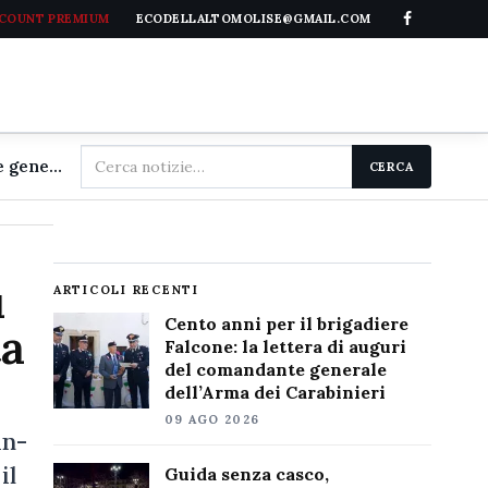
CCOUNT PREMIUM
ECODELLALTOMOLISE@GMAIL.COM
Cerca
Cento anni per il brigadiere Falcone: la lettera di auguri del comandante generale dell'Arma dei Carabinieri
CERCA
nel
sito
ù
ARTICOLI RECENTI
Cento anni per il brigadiere
ta
Falcone: la lettera di auguri
del comandante generale
dell’Arma dei Carabinieri
09 AGO 2026
an­
il
Guida senza casco,