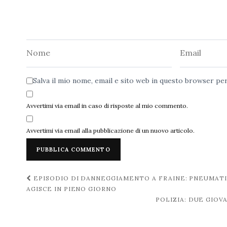
Nome
Email
Salva il mio nome, email e sito web in questo browser p
Avvertimi via email in caso di risposte al mio commento.
Avvertimi via email alla pubblicazione di un nuovo articolo.
Navigazione
EPISODIO DI DANNEGGIAMENTO A FRAINE: PNEUMATI
AGISCE IN PIENO GIORNO
post
POLIZIA: DUE GIOV