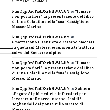
COMMENTI RECENTI
kimQqpDzdFadDXrkHWJAJiY
su
“Il mare
non porta fiori”, la presentazione del libro
di Lina Colacillo nella “sua” Castiglione
Messer Marino
kimQqpDzdFadDXrkHWJAJiY
su
Smarriscono il sentiero e restano bloccati
in quota sul Matese, escursionisti tratti in
salvo dal Soccorso alpino
kimQqpDzdFadDXrkHWJAJiY
su
“Il mare
non porta fiori”, la presentazione del libro
di Lina Colacillo nella “sua” Castiglione
Messer Marino
kimQqpDzdFadDXrkHWJAJiY
su
Schlein:
«Pagare di più medici e infermieri per
lavorare nelle aree interne. I soldi?
Togliendoli dal ponte sullo stretto di
Messina»