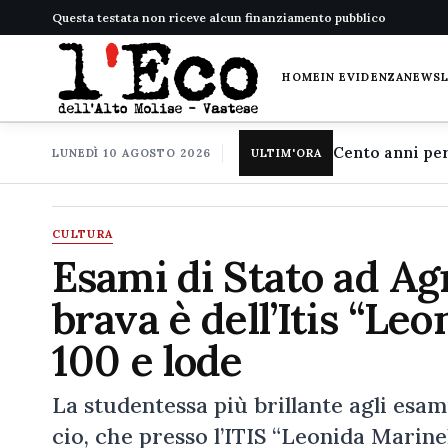
Questa testata non riceve alcun finanziamento pubblico
HOME
IN EVIDENZA
NEWS
LUNEDÌ 10 AGOSTO 2026
ULTIM'ORA
CULTURA
Esami di Stato ad Ag
brava è dell’Itis “Le
100 e lode
La studentessa più brillante agli esam
cio, che presso l’ITIS “Leonida Marinel