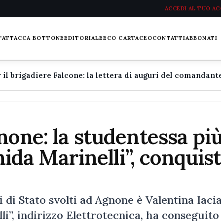
ACCEDI AL TUO A
L'ATTACCA BOTTONE
EDITORIALE
ECO CARTACEO
CONTATTI
ABBONATI
none: la studentessa pi
onida Marinelli”, conquis
i di Stato svolti ad Agnone è Valentina Iaci
li”, indirizzo Elettrotecnica, ha conseguito 