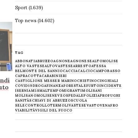
Sport
(1.639)
Top news
(14.602)
TAG
ABBONATI
ABRUZZO
AGNONE
AGNONESE
ALTOMOLISE
ALTO VASTESE
ALTOVASTESE
ARRESTO
ATESSA
BELMONTE DEL SANNIO
CACCIA
CALCIO
CAMPOBASSO
CAPRACOTTA
CARABINIERI
andi
CASTIGLIONE MESSER MARINO
CHIETINO
CINGHIALI
tuto
COVID19
DROGA
FINANZA
FORESTALE
FURTO
INCIDENTE
ISERNIA
M5S
MALTEMPO
MIGRANTI
MOLISANI
MOLISANO
MOLISE
NEVE
OSPEDALE
POLIZIA
PROFUGHI
SANITÀ
SCHIAVI DI ABRUZZO
SCUOLA
SELECONTROLLO
TERMOLI
VASTESE
VASTO
VENAFRO
VIABILITÀ
VIGILI DEL FUOCO