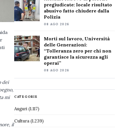
pregiudicate: locale risultato
abusivo fatto chiudere dalla
Polizia
08 AGO 2026
nida
Morti sul lavoro, Università
er
delle Generazioni:
nti
“Tolleranza zero per chi non
garantisce la sicurezza agli
operai”
08 AGO 2026
o dei
mpegno,
ta mi
CATEGORIE
Auguri
(1.117)
Cultura
(1.239)
ore, il