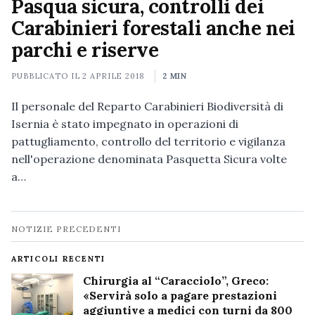
Pasqua sicura, controlli dei
Carabinieri forestali anche nei
parchi e riserve
PUBBLICATO IL
2 APRILE 2018
2 MIN
Il personale del Reparto Carabinieri Biodiversità di
Isernia è stato impegnato in operazioni di
pattugliamento, controllo del territorio e vigilanza
nell'operazione denominata Pasquetta Sicura volte
a…
Navigazione
NOTIZIE PRECEDENTI
notizie
ARTICOLI RECENTI
Chirurgia al “Caracciolo”, Greco:
«Servirà solo a pagare prestazioni
aggiuntive a medici con turni da 800