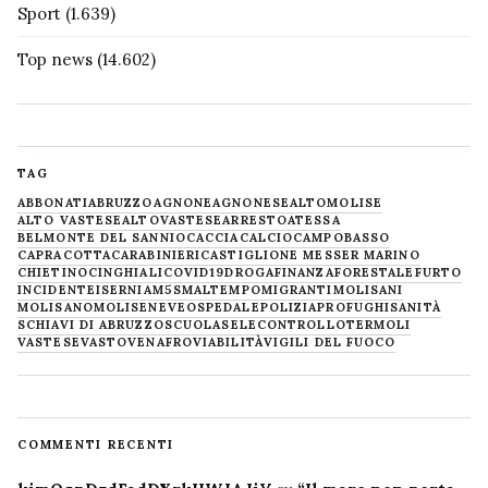
Sport
(1.639)
Top news
(14.602)
TAG
ABBONATI
ABRUZZO
AGNONE
AGNONESE
ALTOMOLISE
ALTO VASTESE
ALTOVASTESE
ARRESTO
ATESSA
BELMONTE DEL SANNIO
CACCIA
CALCIO
CAMPOBASSO
CAPRACOTTA
CARABINIERI
CASTIGLIONE MESSER MARINO
CHIETINO
CINGHIALI
COVID19
DROGA
FINANZA
FORESTALE
FURTO
INCIDENTE
ISERNIA
M5S
MALTEMPO
MIGRANTI
MOLISANI
MOLISANO
MOLISE
NEVE
OSPEDALE
POLIZIA
PROFUGHI
SANITÀ
SCHIAVI DI ABRUZZO
SCUOLA
SELECONTROLLO
TERMOLI
VASTESE
VASTO
VENAFRO
VIABILITÀ
VIGILI DEL FUOCO
COMMENTI RECENTI