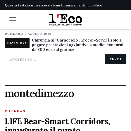
Questa testata non riceve alcun finanziamento pubblico
DOMENICA 9 AGOSTO 2026
Chirurgia al "Caracciolo", Greco: «Servirà solo a
ULTIM'ORA
pagare prestazioni aggiuntive a medici con turni
da 800 euro al giorno»
Cerca
CERCA
nel
sito
montedimezzo
TOP NEWS
LIFE Bear-Smart Corridors,
inaugurato il punto