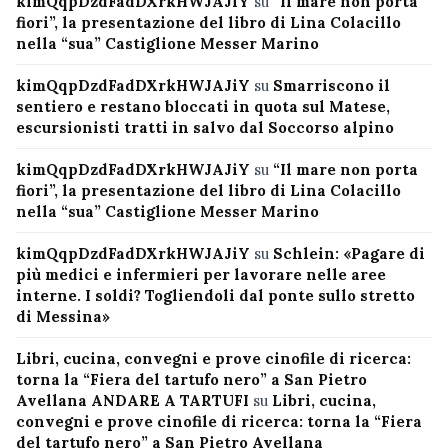
kimQqpDzdFadDXrkHWJAJiY
su
“Il mare non porta
fiori”, la presentazione del libro di Lina Colacillo
nella “sua” Castiglione Messer Marino
kimQqpDzdFadDXrkHWJAJiY
su
Smarriscono il
sentiero e restano bloccati in quota sul Matese,
escursionisti tratti in salvo dal Soccorso alpino
kimQqpDzdFadDXrkHWJAJiY
su
“Il mare non porta
fiori”, la presentazione del libro di Lina Colacillo
nella “sua” Castiglione Messer Marino
kimQqpDzdFadDXrkHWJAJiY
su
Schlein: «Pagare di
più medici e infermieri per lavorare nelle aree
interne. I soldi? Togliendoli dal ponte sullo stretto
di Messina»
Libri, cucina, convegni e prove cinofile di ricerca:
torna la “Fiera del tartufo nero” a San Pietro
Avellana ANDARE A TARTUFI
su
Libri, cucina,
convegni e prove cinofile di ricerca: torna la “Fiera
del tartufo nero” a San Pietro Avellana